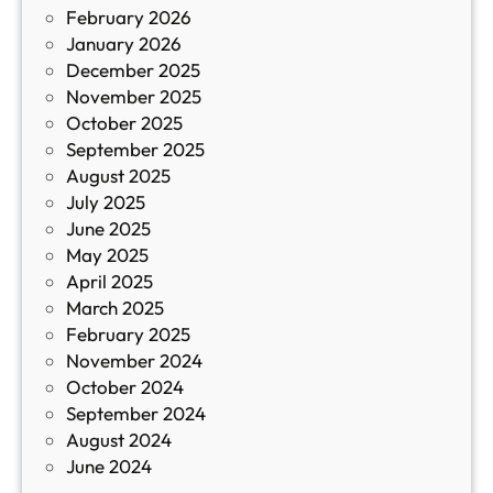
February 2026
и
January 2026
т
December 2025
а
November 2025
й
October 2025
з
September 2025
а
August 2025
с
July 2025
а
June 2025
м
May 2025
о
April 2025
л
March 2025
е
February 2025
т
November 2024
и
October 2024
т
September 2024
е
August 2024
E
June 2024
2