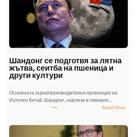
с
к
и
н
а
п
а
д
Шандонг се подготвя за лятна
а
жътва, сеитба на пшеница и
т
други култури
е
л
Основната зърнопроизводителна провинция на
о
Източен Китай, Шандонг, навлезе в пиковия…
т
:
Read More
к
Ш
р
а
и
н
о
д