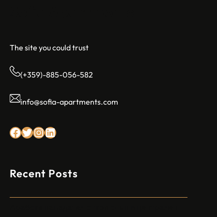
Sofia Apartments
The site you could trust
(+359)-885-056-582
info@sofia-apartments.com
Facebook
Twitter
Instagram
LinkedIn
Recent Posts
Арабски нападател откри огън в централен