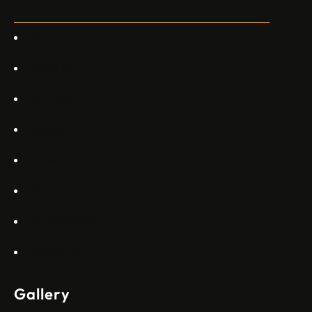
каза главният изпълнителен директор на Embraer
Commercial Aviation Арджан Мейер…
Home
About Us
Services
Gallery
Projects
Blogs
Appartments
Contact Us
Gallery