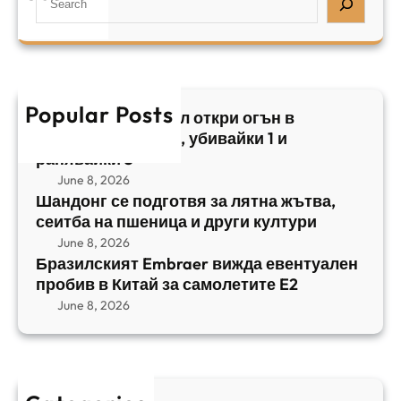
з
н
,
e
и
а
у
a
л
ж
б
r
с
ъ
и
c
к
т
в
h
Popular Posts
и
в
Арабски нападател откри огън в
а
я
а
централен Израел, убивайки 1 и
й
т
,
ранявайки 5
к
E
с
June 8, 2026
и
m
е
Шандонг се подготвя за лятна жътва,
1
b
сеитба на пшеница и други култури
и
и
r
т
June 8, 2026
р
a
Бразилският Embraer вижда евентуален
б
а
e
пробив в Китай за самолетите E2
а
н
r
June 8, 2026
н
я
в
а
в
и
п
а
ж
ш
й
д
е
к