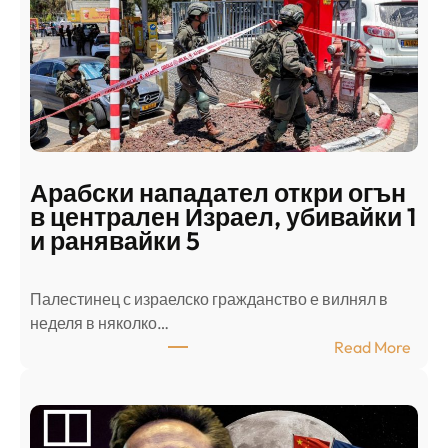
Арабски нападател откри огън
в централен Израел, убивайки 1
и ранявайки 5
Палестинец с израелско гражданство е вилнял в
неделя в няколко…
:
Read More
А
р
а
б