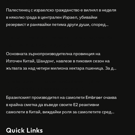
Израел, убивайки 1 и ранявайки 5
Палестинец с израелско гражданство е вилнял в неделя
в няколко града в централен Израел, убивайки
резервист и ранявайки петима други души, според
израелската полиция и армия. Нападателят е убит от
Шандонг се подготвя за лятна жътва, сеитба
полицията. Атаката дойде във време на повишено
на пшеница и други култури
напрежение след поредица от атаки на израелски
заселници и смъртоносната стрелба по палестинско
Основната зърнопроизводителна провинция на
бебе през уикенда в близкия…
Източен Китай, Шандонг, навлезе в пиковия сезон на
жътвата за над четири милиона хектара пшеница. За да
осигури гладка реколта, Министерството на
Бразилският Embraer вижда евентуален
земеделието и селските въпроси на провинция
пробив в Китай за самолетите E2
Шандонг се координира с транспортните,
метеорологичните, зърнените и нефтохимическите
Бразилският производител на самолети Embraer ⁠очаква
власти за създаване на бензиностанции. Площта за
в крайна сметка да въведе своите ⁠E2 реактивни
засаждане на пшеница в провинцията е на…
самолети в Китай, виждайки роля за самолетите сред
моделите, разработени в страната, каза висш
изпълнителен директор пред Ройтерс в неделя. „Имаме
Quick Links
специален екип в Пекин, те работят всеки ден в Китай“,