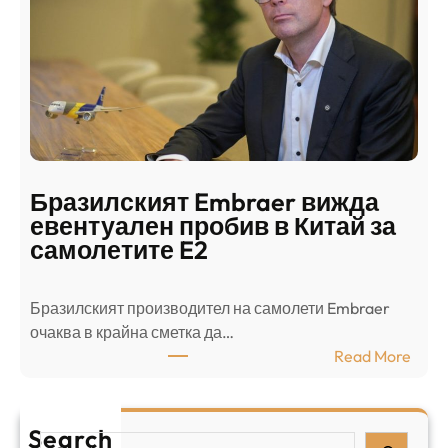
г
о
ъ
н
н
г
в
с
ц
е
е
п
н
о
т
д
р
Бразилският Embraer вижда
г
а
евентуален пробив в Китай за
о
л
самолетите E2
т
е
в
н
Бразилският производител на самолети Embraer
я
И
⁠очаква в крайна сметка да…
з
з
:
Read More
а
р
Б
л
а
р
я
е
а
т
Search
л
S