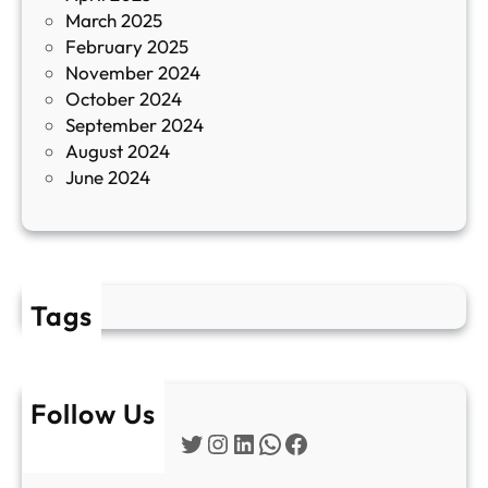
March 2025
е
February 2025
т
November 2024
и
October 2024
т
September 2024
е
August 2024
E
June 2024
2
Tags
Follow Us
Twitter
Instagram
LinkedIn
WhatsApp
Facebook