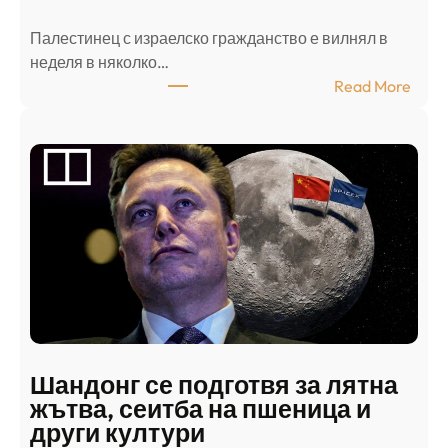
Палестинец с израелско гражданство е вилнял в
неделя в няколко…
:
Read More
А
р
а
б
с
к
и
н
а
п
а
д
Шандонг се подготвя за лятна
а
жътва, сеитба на пшеница и
т
други култури
е