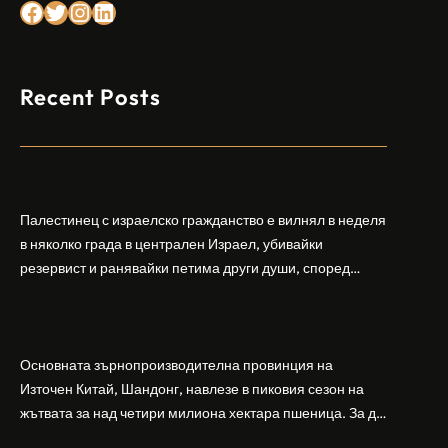
Facebook
Twitter
Instagram
LinkedIn
Recent Posts
Арабски нападател откри огън в централен
Израел, убивайки 1 и ранявайки 5
Палестинец с израелско гражданство е вилнял в неделя
в няколко града в централен Израел, убивайки
резервист и ранявайки петима други души, според
израелската полиция и армия. Нападателят е убит от
Шандонг се подготвя за лятна жътва, сеитба
полицията. Атаката дойде във време на повишено
на пшеница и други култури
напрежение след поредица от атаки на израелски
заселници и смъртоносната стрелба по палестинско
Основната зърнопроизводителна провинция на
бебе през уикенда в близкия…
Източен Китай, Шандонг, навлезе в пиковия сезон на
жътвата за над четири милиона хектара пшеница. За да
осигури гладка реколта, Министерството на