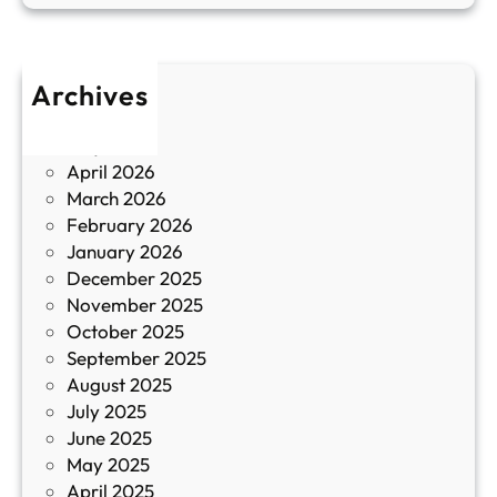
п
у
р
л
о
т
Archives
б
у
June 2026
и
р
May 2026
в
и
April 2026
в
March 2026
К
February 2026
и
January 2026
т
December 2025
а
November 2025
й
October 2025
з
September 2025
а
August 2025
с
July 2025
а
June 2025
м
May 2025
о
April 2025
л