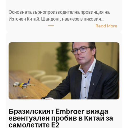
л
Основната зърнопроизводителна провинция на
о
Източен Китай, Шандонг, навлезе в пиковия…
т
:
Read More
к
Ш
р
а
и
н
о
д
г
о
ъ
н
н
г
в
с
ц
е
е
п
н
о
т
д
р
Бразилският Embraer вижда
г
а
евентуален пробив в Китай за
о
л
самолетите E2