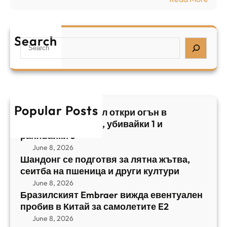
а
р
Б
л
а
р
я
е
а
т
Search
л
S
з
н
,
e
и
а
у
a
л
ж
б
r
с
ъ
и
c
к
т
в
h
Popular Posts
и
в
Арабски нападател откри огън в
а
я
а
централен Израел, убивайки 1 и
й
т
,
ранявайки 5
к
E
с
June 8, 2026
и
m
е
Шандонг се подготвя за лятна жътва,
1
b
сеитба на пшеница и други култури
и
и
r
т
June 8, 2026
р
a
Бразилският Embraer вижда евентуален
б
а
e
пробив в Китай за самолетите E2
а
н
r
June 8, 2026
н
я