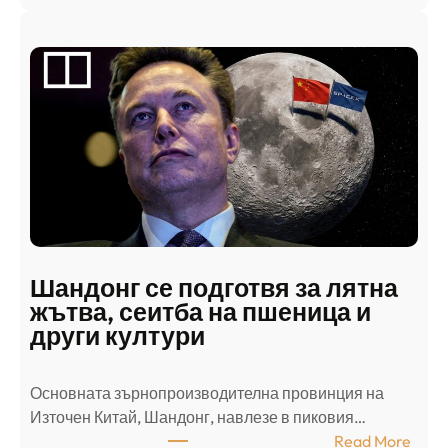
А
р
а
б
с
к
и
н
а
п
а
д
Шандонг се подготвя за лятна
а
жътва, сеитба на пшеница и
т
други култури
е
л
Основната зърнопроизводителна провинция на
о
Източен Китай, Шандонг, навлезе в пиковия…
т
:
Read More
к