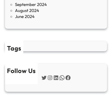
September 2024
е
August 2024
E
June 2024
2
Tags
Follow Us
Twitter
Instagram
LinkedIn
WhatsApp
Facebook