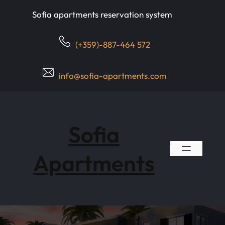
Skip
Sofia apartments reservation system
to
content
(+359)-887-464 572
info@sofia-apartments.com
Sofia
Apartments