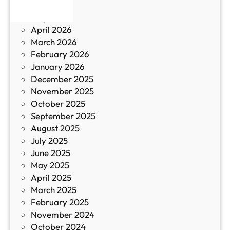
June 2026
и
р
May 2026
в
и
April 2026
в
March 2026
К
February 2026
и
January 2026
т
December 2025
а
November 2025
й
October 2025
з
September 2025
а
August 2025
с
July 2025
а
June 2025
м
May 2025
о
April 2025
л
March 2025
е
February 2025
т
November 2024
и
October 2024
т