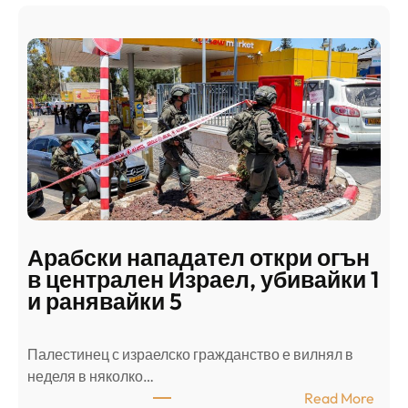
Арабски нападател откри огън
в централен Израел, убивайки 1
и ранявайки 5
Палестинец с израелско гражданство е вилнял в
неделя в няколко…
:
Read More