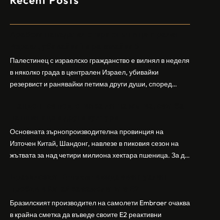
Recent Posts
Арабски нападател откри огън в централен
Израел, убивайки 1 и ранявайки 5
Палестинец с израелско гражданство е вилнял в неделя
в няколко града в централен Израел, убивайки
резервист и ранявайки петима други души, според
израелската полиция и армия. Нападателят е убит от
Шандонг се подготвя за лятна жътва, сеитба
полицията. Атаката дойде във време на повишено
на пшеница и други култури
напрежение след поредица от атаки на израелски
заселници и смъртоносната стрелба по палестинско
Основната зърнопроизводителна провинция на
бебе през уикенда в близкия…
Източен Китай, Шандонг, навлезе в пиковия сезон на
жътвата за над четири милиона хектара пшеница. За да
осигури гладка реколта, Министерството на
Бразилският Embraer вижда евентуален
земеделието и селските въпроси на провинция
пробив в Китай за самолетите E2
Шандонг се координира с транспортните,
метеорологичните, зърнените и нефтохимическите
Бразилският производител на самолети Embraer ⁠очаква
власти за създаване на бензиностанции. Площта за
в крайна сметка да въведе своите ⁠E2 реактивни