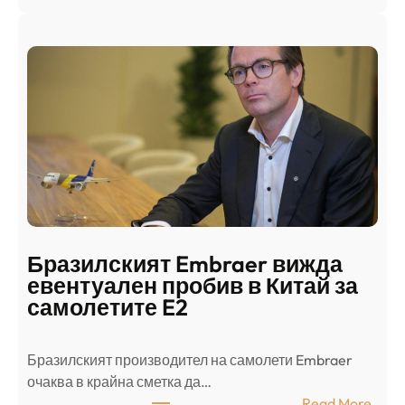
Ш
р
а
и
н
о
д
г
о
ъ
н
н
г
в
с
ц
е
е
п
н
о
т
д
р
Бразилският Embraer вижда
г
а
евентуален пробив в Китай за
о
л
самолетите E2
т
е
в
н
Бразилският производител на самолети Embraer
я
И
⁠очаква в крайна сметка да…
з
з
:
Read More