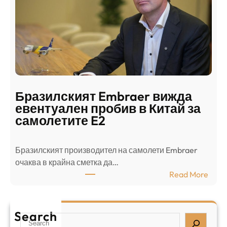
о
ъ
н
н
г
в
с
ц
е
е
п
н
о
т
д
р
Бразилският Embraer вижда
г
а
евентуален пробив в Китай за
о
л
самолетите E2
т
е
в
н
Бразилският производител на самолети Embraer
я
И
⁠очаква в крайна сметка да…
з
з
:
Read More
а
р
Б
л
а
р
я
е
а
т
Search
л
S
з
н
,