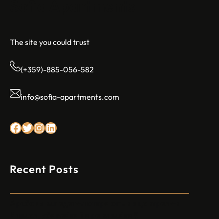
Sofia Apartments
The site you could trust
(+359)-885-056-582
info@sofia-apartments.com
Facebook
Twitter
Instagram
LinkedIn
Recent Posts
Арабски нападател откри огън в централен
Израел, убивайки 1 и ранявайки 5