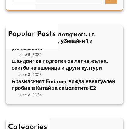
e
и
а
у
a
л
ж
б
r
с
ъ
и
c
к
т
в
h
Popular Posts
и
в
Арабски нападател откри огън в
а
я
а
централен Израел, убивайки 1 и
й
т
,
ранявайки 5
к
E
с
June 8, 2026
и
m
е
Шандонг се подготвя за лятна жътва,
1
b
сеитба на пшеница и други култури
и
и
r
т
June 8, 2026
р
a
Бразилският Embraer вижда евентуален
б
а
e
пробив в Китай за самолетите E2
а
н
r
June 8, 2026
н
я
в
а
в
и
п
а
ж
ш
й
д
е
к
Categories
а