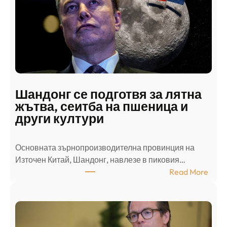
с
к
и
н
а
п
а
д
Шандонг се подготвя за лятна
а
жътва, сеитба на пшеница и
т
други култури
е
л
Основната зърнопроизводителна провинция на
о
Източен Китай, Шандонг, навлезе в пиковия…
т
:
Read More
к
Ш
р
а
и
н
о
д
г