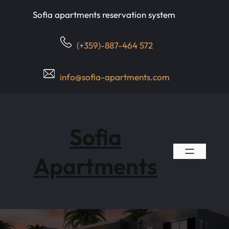
Skip
Sofia apartments reservation system
to
content
(+359)-887-464 572
info@sofia-apartments.com
Sofia
Apartments