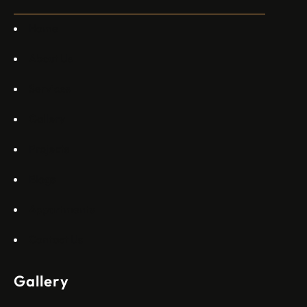
каза главният изпълнителен директор на Embraer
Commercial Aviation Арджан Мейер…
Home
About Us
Services
Gallery
Projects
Blogs
Appartments
Contact Us
Gallery