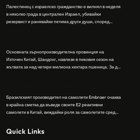
Палестинец с израелско гражданство е вилнял в неделя
в няколко града в централен Израел, убивайки
резервист и ранявайки петима други души, според
израелската полиция и армия. Нападателят е убит от
Шандонг се подготвя за лятна жътва, сеитба
полицията. Атаката дойде във време на повишено
на пшеница и други култури
напрежение след поредица от атаки на израелски
заселници и смъртоносната стрелба по палестинско
Основната зърнопроизводителна провинция на
бебе през уикенда в близкия…
Източен Китай, Шандонг, навлезе в пиковия сезон на
жътвата за над четири милиона хектара пшеница. За да
осигури гладка реколта, Министерството на
Бразилският Embraer вижда евентуален
земеделието и селските въпроси на провинция
пробив в Китай за самолетите E2
Шандонг се координира с транспортните,
метеорологичните, зърнените и нефтохимическите
Бразилският производител на самолети Embraer ⁠очаква
власти за създаване на бензиностанции. Площта за
в крайна сметка да въведе своите ⁠E2 реактивни
засаждане на пшеница в провинцията е на…
самолети в Китай, виждайки роля за самолетите сред
моделите, разработени в страната, каза висш
изпълнителен директор пред Ройтерс в неделя. „Имаме
Quick Links
специален екип в Пекин, те работят всеки ден в Китай“,