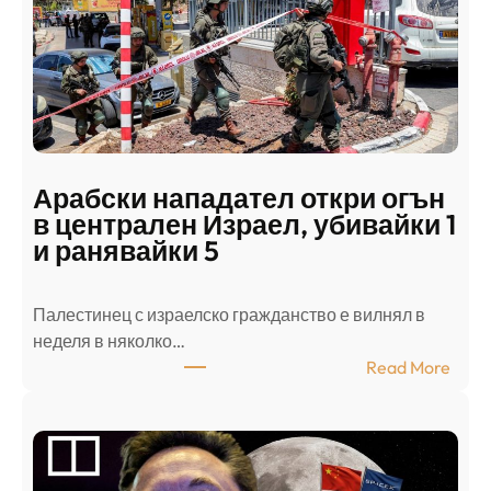
Арабски нападател откри огън
в централен Израел, убивайки 1
и ранявайки 5
Палестинец с израелско гражданство е вилнял в
неделя в няколко…
:
Read More
А
р
а
б