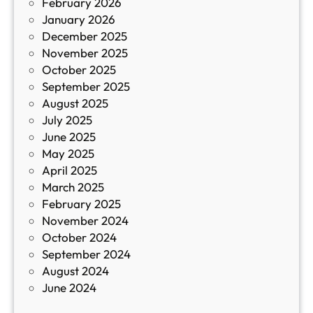
February 2026
и
January 2026
т
December 2025
а
November 2025
й
October 2025
з
September 2025
а
August 2025
с
July 2025
а
June 2025
м
May 2025
о
April 2025
л
March 2025
е
February 2025
т
November 2024
и
October 2024
т
September 2024
е
August 2024
E
June 2024
2