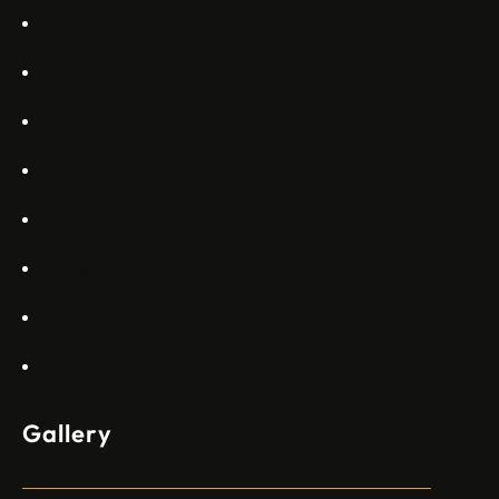
Commercial Aviation Арджан Мейер…
Home
About Us
Services
Gallery
Projects
Blogs
Appartments
Contact Us
Gallery