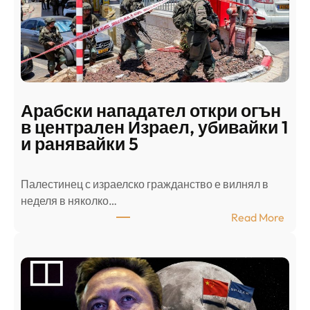
Арабски нападател откри огън
в централен Израел, убивайки 1
и ранявайки 5
Палестинец с израелско гражданство е вилнял в
неделя в няколко…
:
Read More
А
р
а
б
с