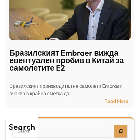
н
н
г
в
с
ц
е
е
п
н
о
т
д
р
Бразилският Embraer вижда
г
а
евентуален пробив в Китай за
о
л
самолетите E2
т
е
в
н
Бразилският производител на самолети Embraer
я
И
⁠очаква в крайна сметка да…
з
з
:
Read More
а
р
Б
л
а
р
я
е
а
т
Search
л
S
з
н
,
e
и
а