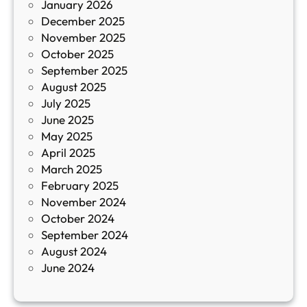
January 2026
т
December 2025
а
November 2025
й
October 2025
з
September 2025
а
August 2025
с
July 2025
а
June 2025
м
May 2025
о
April 2025
л
March 2025
е
February 2025
т
November 2024
и
October 2024
т
September 2024
е
August 2024
E
June 2024
2