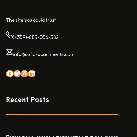
The site you could trust
(+359)-885-056-582
info@sofia-apartments.com
Facebook
Twitter
Instagram
LinkedIn
Recent Posts
Арабски нападател откри огън в централен
Израел, убивайки 1 и ранявайки 5