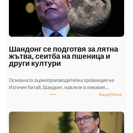
к
и
н
а
п
а
д
Шандонг се подготвя за лятна
а
жътва, сеитба на пшеница и
т
други култури
е
л
Основната зърнопроизводителна провинция на
о
Източен Китай, Шандонг, навлезе в пиковия…
т
:
Read More
к
Ш
р
а
и
н
о
д
г
о
ъ