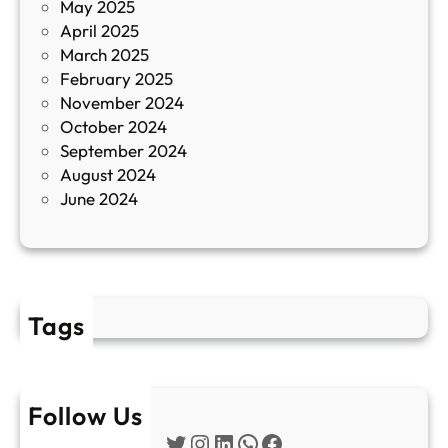
May 2025
о
April 2025
л
March 2025
е
February 2025
т
November 2024
и
October 2024
т
September 2024
е
August 2024
E
June 2024
2
Tags
Follow Us
Twitter
Instagram
LinkedIn
WhatsApp
Facebook