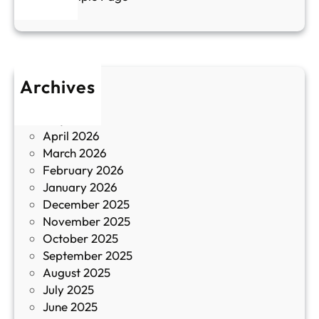
е
и
н
к
п
у
р
л
о
т
Archives
б
у
June 2026
и
р
May 2026
в
и
April 2026
в
March 2026
К
February 2026
и
January 2026
т
December 2025
а
November 2025
й
October 2025
з
September 2025
а
August 2025
с
July 2025
а
June 2025
м