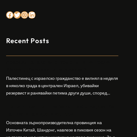
Facebook
Twitter
Instagram
LinkedIn
Recent Posts
Арабски нападател откри огън в централен
Израел, убивайки 1 и ранявайки 5
Палестинец с израелско гражданство е вилнял в неделя
в няколко града в централен Израел, убивайки
резервист и ранявайки петима други души, според
израелската полиция и армия. Нападателят е убит от
Шандонг се подготвя за лятна жътва, сеитба
полицията. Атаката дойде във време на повишено
на пшеница и други култури
напрежение след поредица от атаки на израелски
заселници и смъртоносната стрелба по палестинско
Основната зърнопроизводителна провинция на
бебе през уикенда в близкия…
Източен Китай, Шандонг, навлезе в пиковия сезон на