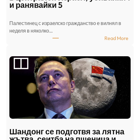
и ранявайки 5
Палестинец с израелско гражданство е вилнял в
неделя в няколко…
:
Read More
А
р
а
б
с
к
и
н
а
п
а
д
Шандонг се подготвя за лятна
а
жътва, сеитба на пшеница и