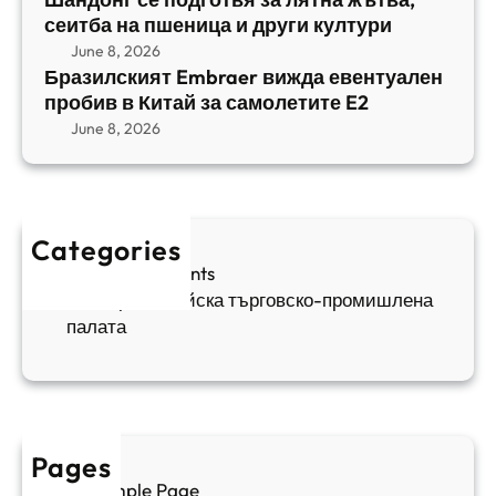
1
b
сеитба на пшеница и други култури
и
и
r
т
June 8, 2026
р
a
Бразилският Embraer вижда евентуален
б
а
e
пробив в Китай за самолетите E2
а
н
r
June 8, 2026
н
я
в
а
в
и
п
а
ж
ш
й
д
е
к
Categories
а
н
и
Sofia Apartments
е
и
5
Българо-китайска търговско-промишлена
в
ц
палата
е
а
н
и
т
д
у
р
а
у
Pages
л
г
Sample Page