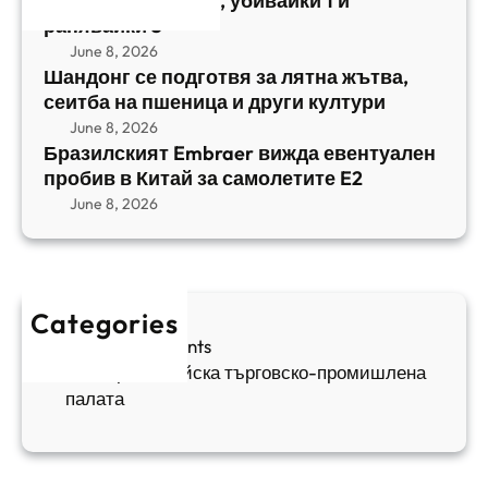
централен Израел, убивайки 1 и
т
,
ранявайки 5
к
E
с
June 8, 2026
и
m
е
Шандонг се подготвя за лятна жътва,
1
b
сеитба на пшеница и други култури
и
и
r
т
June 8, 2026
р
a
Бразилският Embraer вижда евентуален
б
а
e
пробив в Китай за самолетите E2
а
н
r
June 8, 2026
н
я
в
а
в
и
п
а
ж
ш
й
д
е
к
Categories
а
н
и
Sofia Apartments
е
и
5
Българо-китайска търговско-промишлена
в
ц
палата
е
а
н
и
т
д