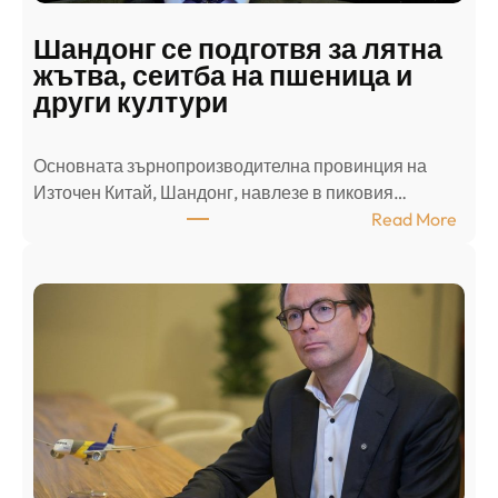
а
д
Шандонг се подготвя за лятна
а
жътва, сеитба на пшеница и
т
други култури
е
л
Основната зърнопроизводителна провинция на
о
Източен Китай, Шандонг, навлезе в пиковия…
т
:
Read More
к
Ш
р
а
и
н
о
д
г
о
ъ
н
н
г
в
с
ц
е
е
п
н