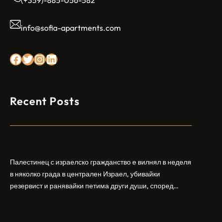
info@sofia-apartments.com
Facebook
Twitter
Instagram
LinkedIn
Recent Posts
Арабски нападател откри огън в централен
Израел, убивайки 1 и ранявайки 5
Палестинец с израелско гражданство е вилнял в неделя
в няколко града в централен Израел, убивайки
резервист и ранявайки петима други души, според
израелската полиция и армия. Нападателят е убит от
Шандонг се подготвя за лятна жътва, сеитба
полицията. Атаката дойде във време на повишено
на пшеница и други култури
напрежение след поредица от атаки на израелски