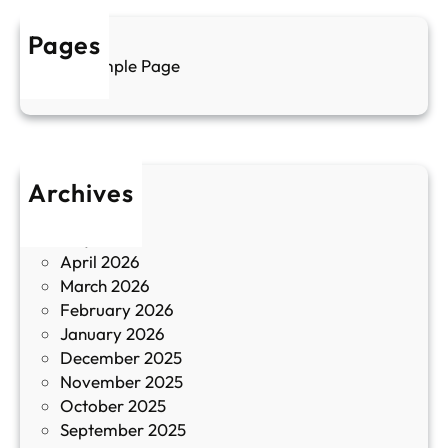
у
р
а
у
Pages
л
г
Sample Page
е
и
н
к
п
у
р
л
о
т
Archives
б
у
June 2026
и
р
May 2026
в
и
April 2026
в
March 2026
К
February 2026
и
January 2026
т
December 2025
а
November 2025
й
October 2025
з
September 2025
а