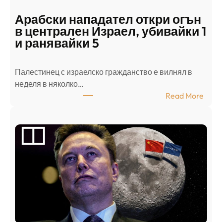
Арабски нападател откри огън
в централен Израел, убивайки 1
и ранявайки 5
Палестинец с израелско гражданство е вилнял в
неделя в няколко…
:
Read More
А
р
а
б
с
к
и
н
а
п