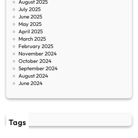
August 2025
с
July 2025
а
June 2025
м
May 2025
о
April 2025
л
March 2025
е
February 2025
т
November 2024
и
October 2024
т
September 2024
е
August 2024
E
June 2024
2
Tags