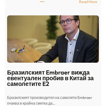
:
Read More
к
Ш
р
а
и
н
о
д
г
о
ъ
н
н
г
в
с
ц
е
е
п
н
о
т
д
р
Бразилският Embraer вижда
г
а
евентуален пробив в Китай за
о
л
самолетите E2
т
е
в
н
Бразилският производител на самолети Embraer
я
И
⁠очаква в крайна сметка да…
з
з