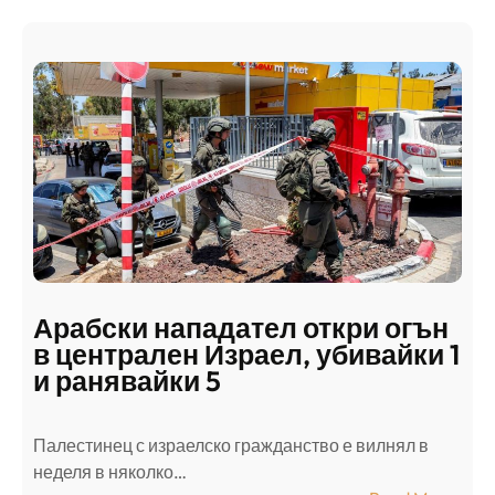
Арабски нападател откри огън
в централен Израел, убивайки 1
и ранявайки 5
Палестинец с израелско гражданство е вилнял в
неделя в няколко…