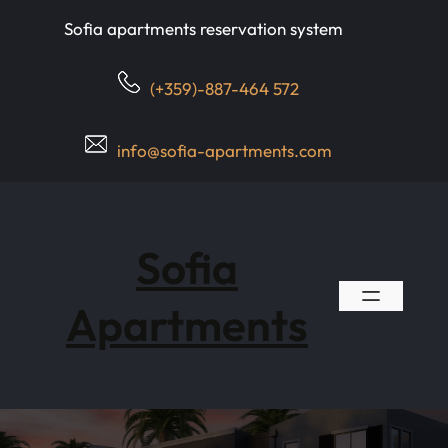
Skip
Sofia apartments reservation system
to
content
(+359)-887-464 572
info@sofia-apartments.com
Sofia
Apartments