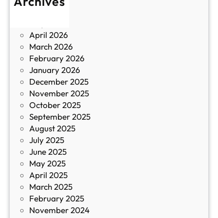
Archives
б
у
June 2026
и
р
May 2026
в
и
April 2026
в
March 2026
К
February 2026
и
January 2026
т
December 2025
а
November 2025
й
October 2025
з
September 2025
а
August 2025
с
July 2025
а
June 2025
м
May 2025
о
April 2025
л
March 2025
е
February 2025
т
November 2024
и