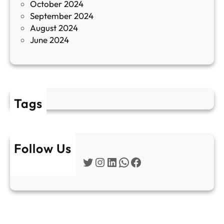
October 2024
т
September 2024
е
August 2024
E
June 2024
2
Tags
Follow Us
Twitter
Instagram
LinkedIn
WhatsApp
Facebook