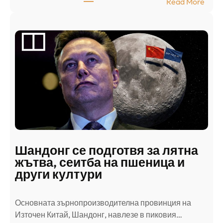
:
Read More
А
р
а
б
с
к
и
н
а
п
а
д
Шандонг се подготвя за лятна
а
жътва, сеитба на пшеница и
т
други култури
е
л
Основната зърнопроизводителна провинция на
о
Източен Китай, Шандонг, навлезе в пиковия…
т