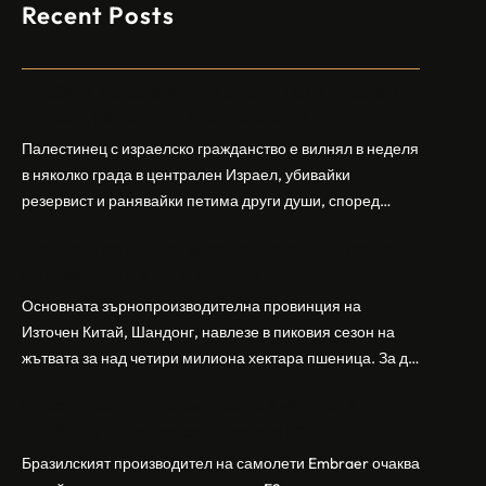
Recent Posts
Арабски нападател откри огън в централен
Израел, убивайки 1 и ранявайки 5
Палестинец с израелско гражданство е вилнял в неделя
в няколко града в централен Израел, убивайки
резервист и ранявайки петима други души, според
израелската полиция и армия. Нападателят е убит от
Шандонг се подготвя за лятна жътва, сеитба
полицията. Атаката дойде във време на повишено
на пшеница и други култури
напрежение след поредица от атаки на израелски
заселници и смъртоносната стрелба по палестинско
Основната зърнопроизводителна провинция на
бебе през уикенда в близкия…
Източен Китай, Шандонг, навлезе в пиковия сезон на
жътвата за над четири милиона хектара пшеница. За да
осигури гладка реколта, Министерството на
Бразилският Embraer вижда евентуален
земеделието и селските въпроси на провинция
пробив в Китай за самолетите E2
Шандонг се координира с транспортните,
метеорологичните, зърнените и нефтохимическите
Бразилският производител на самолети Embraer ⁠очаква