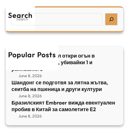
р
я
е
а
т
Search
л
S
з
н
,
e
и
а
у
a
л
ж
б
r
с
ъ
и
c
к
т
в
h
Popular Posts
и
в
Арабски нападател откри огън в
а
я
а
централен Израел, убивайки 1 и
й
т
,
ранявайки 5
к
E
с
June 8, 2026
и
m
е
Шандонг се подготвя за лятна жътва,
1
b
сеитба на пшеница и други култури
и
и
r
т
June 8, 2026
р
a
Бразилският Embraer вижда евентуален
б
а
e
пробив в Китай за самолетите E2
а
н
r
June 8, 2026
н
я
в
а
в