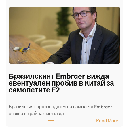
а
и
н
о
д
г
о
ъ
н
н
г
в
с
ц
е
е
п
н
о
т
д
р
Бразилският Embraer вижда
г
а
евентуален пробив в Китай за
о
л
самолетите E2
т
е
в
н
Бразилският производител на самолети Embraer
я
И
⁠очаква в крайна сметка да…
з
з
:
Read More
а
р
Б
л
а