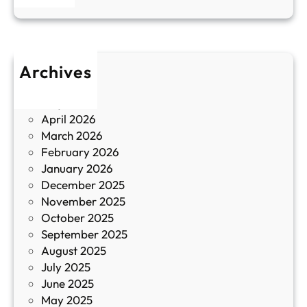
н
к
п
у
р
л
о
т
Archives
б
у
June 2026
и
р
May 2026
в
и
April 2026
в
March 2026
К
February 2026
и
January 2026
т
December 2025
а
November 2025
й
October 2025
з
September 2025
а
August 2025
с
July 2025
а
June 2025
м
May 2025
о