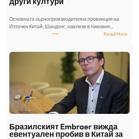
други култури
е
л
Основната зърнопроизводителна провинция на
о
Източен Китай, Шандонг, навлезе в пиковия…
т
:
Read More
к
Ш
р
а
и
н
о
д
г
о
ъ
н
н
г
в
с
ц
е
е
п
н
о
т
д
р
Бразилският Embraer вижда
г
а
евентуален пробив в Китай за
о
л