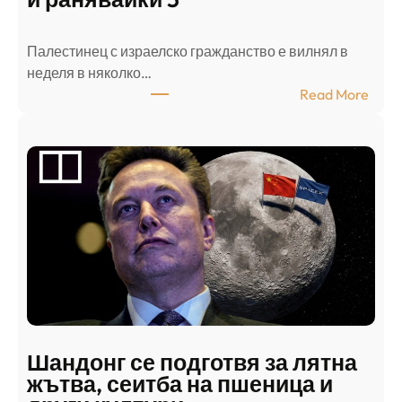
Палестинец с израелско гражданство е вилнял в
неделя в няколко…
:
Read More
А
р
а
б
с
к
и
н
а
п
а
д
Шандонг се подготвя за лятна
а
жътва, сеитба на пшеница и
т