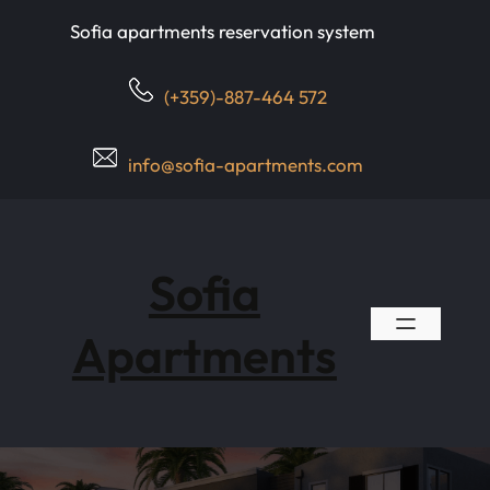
Skip
Sofia apartments reservation system
to
content
(+359)-887-464 572
info@sofia-apartments.com
Sofia
Apartments