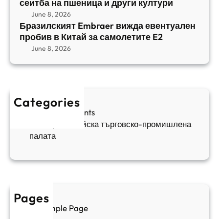
b
сеитба на пшеница и други култури
и
и
r
т
June 8, 2026
р
a
Бразилският Embraer вижда евентуален
б
а
e
пробив в Китай за самолетите E2
а
н
r
June 8, 2026
н
я
в
а
в
и
п
а
ж
ш
й
д
е
к
Categories
а
н
и
Sofia Apartments
е
и
5
Българо-китайска търговско-промишлена
в
ц
палата
е
а
н
и
т
д
у
р
а
у
Pages
л
г
Sample Page
е
и