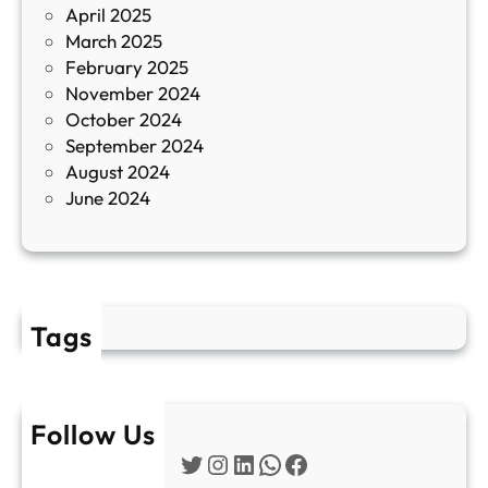
April 2025
л
March 2025
е
February 2025
т
November 2024
и
October 2024
т
September 2024
е
August 2024
E
June 2024
2
Tags
Follow Us
Twitter
Instagram
LinkedIn
WhatsApp
Facebook