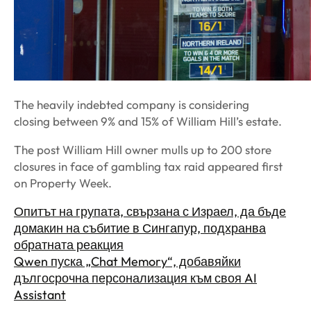
The heavily indebted company is considering
closing between 9% and 15% of William Hill’s estate.
The post William Hill owner mulls up to 200 store
closures in face of gambling tax raid appeared first
on Property Week.
Опитът на групата, свързана с Израел, да бъде
домакин на събитие в Сингапур, подхранва
обратната реакция
Qwen пуска „Chat Memory“, добавяйки
дългосрочна персонализация към своя AI
Assistant