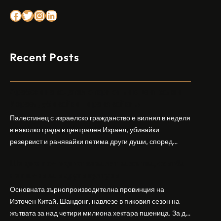
Facebook
Twitter
Instagram
LinkedIn
Recent Posts
Арабски нападател откри огън в централен
Израел, убивайки 1 и ранявайки 5
Палестинец с израелско гражданство е вилнял в неделя
в няколко града в централен Израел, убивайки
резервист и ранявайки петима други души, според
израелската полиция и армия. Нападателят е убит от
Шандонг се подготвя за лятна жътва, сеитба
полицията. Атаката дойде във време на повишено
на пшеница и други култури
напрежение след поредица от атаки на израелски
заселници и смъртоносната стрелба по палестинско
Основната зърнопроизводителна провинция на
бебе през уикенда в близкия…
Източен Китай, Шандонг, навлезе в пиковия сезон на
жътвата за над четири милиона хектара пшеница. За да