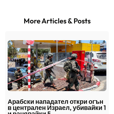
More Articles & Posts
Арабски нападател откри огън
в централен Израел, убивайки 1
и ранявайки 5