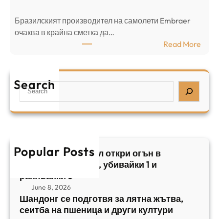
в
н
Бразилският производител на самолети Embraer
я
И
⁠очаква в крайна сметка да…
з
з
:
Read More
а
р
Б
л
а
р
я
е
а
т
Search
л
S
з
н
,
e
и
а
у
a
л
ж
б
r
с
ъ
и
c
к
т
в
h
Popular Posts
и
в
Арабски нападател откри огън в
а
я
а
централен Израел, убивайки 1 и
й
т
,
ранявайки 5
к
E
с
June 8, 2026
и
m
е
Шандонг се подготвя за лятна жътва,
1
b
сеитба на пшеница и други култури
и
и