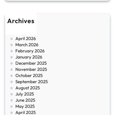
п
у
р
л
о
т
Archives
б
у
June 2026
и
р
May 2026
в
и
April 2026
в
March 2026
К
February 2026
и
January 2026
т
December 2025
а
November 2025
й
October 2025
з
September 2025
а
August 2025
с
July 2025
а
June 2025
м
May 2025
о
April 2025
л