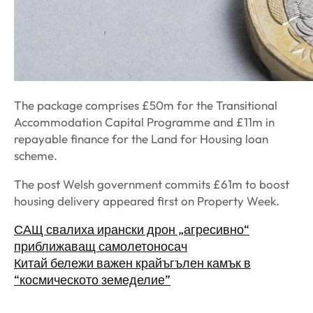
The package comprises £50m for the Transitional
Accommodation Capital Programme and £11m in
repayable finance for the Land for Housing loan
scheme.
The post Welsh government commits £61m to boost
housing delivery appeared first on Property Week.
САЩ свалиха ирански дрон „агресивно“
приближаващ самолетоносач
Китай бележи важен крайъгълен камък в
“космическото земеделие”