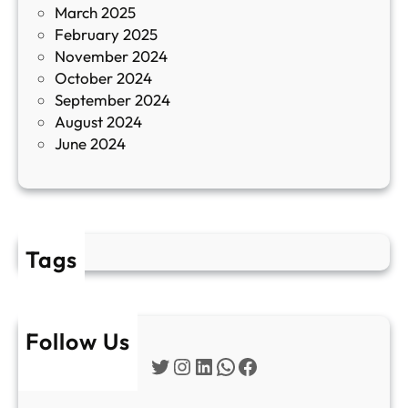
March 2025
е
February 2025
т
November 2024
и
October 2024
т
September 2024
е
August 2024
E
June 2024
2
Tags
Follow Us
Twitter
Instagram
LinkedIn
WhatsApp
Facebook