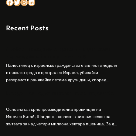
Facebook
Twitter
Instagram
LinkedIn
Recent Posts
Арабски нападател откри огън в централен
Израел, убивайки 1 и ранявайки 5
Палестинец с израелско гражданство е вилнял в неделя
в няколко града в централен Израел, убивайки
резервист и ранявайки петима други души, според
израелската полиция и армия. Нападателят е убит от
Шандонг се подготвя за лятна жътва, сеитба
полицията. Атаката дойде във време на повишено
на пшеница и други култури
напрежение след поредица от атаки на израелски
заселници и смъртоносната стрелба по палестинско
Основната зърнопроизводителна провинция на
бебе през уикенда в близкия…
Източен Китай, Шандонг, навлезе в пиковия сезон на
жътвата за над четири милиона хектара пшеница. За да
осигури гладка реколта, Министерството на