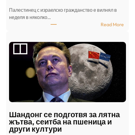
Палестинец с израелско гражданство е вилнял в
неделя в няколко…
:
Read More
А
р
а
б
с
к
и
н
а
п
а
д
Шандонг се подготвя за лятна
а
жътва, сеитба на пшеница и
т
други култури
е