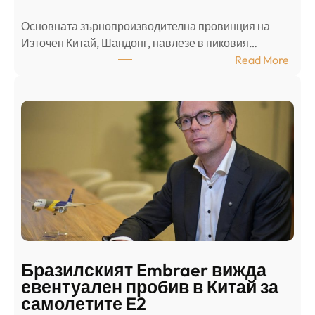
л
Основната зърнопроизводителна провинция на
о
Източен Китай, Шандонг, навлезе в пиковия…
т
:
Read More
к
Ш
р
а
и
н
о
д
г
о
ъ
н
н
г
в
с
ц
е
е
п
н
о
т
д
р
Бразилският Embraer вижда
г
а
евентуален пробив в Китай за
о
л
самолетите E2
т
е