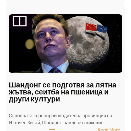
А
р
а
б
с
к
и
н
а
п
а
д
Шандонг се подготвя за лятна
а
жътва, сеитба на пшеница и
т
други култури
е
л
Основната зърнопроизводителна провинция на
о
Източен Китай, Шандонг, навлезе в пиковия…
т
:
Read More
к