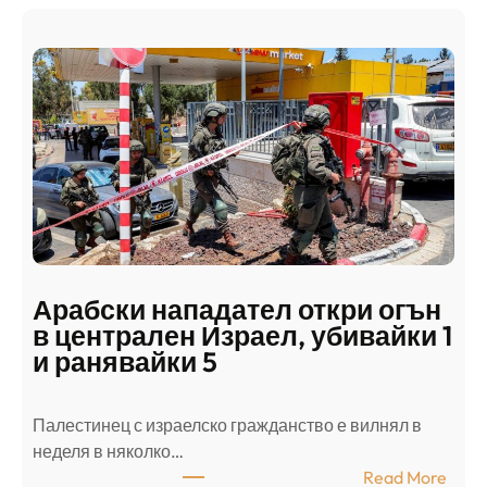
Арабски нападател откри огън
в централен Израел, убивайки 1
и ранявайки 5
Палестинец с израелско гражданство е вилнял в
неделя в няколко…
:
Read More