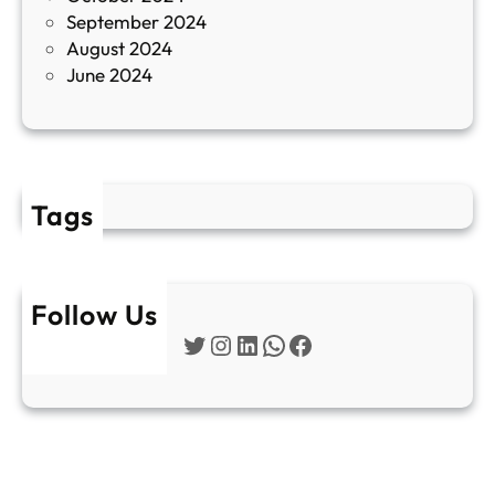
September 2024
е
August 2024
E
June 2024
2
Tags
Follow Us
Twitter
Instagram
LinkedIn
WhatsApp
Facebook