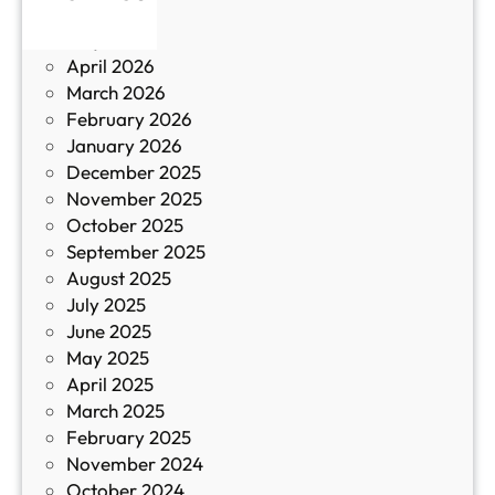
June 2026
и
р
May 2026
в
и
April 2026
в
March 2026
К
February 2026
и
January 2026
т
December 2025
а
November 2025
й
October 2025
з
September 2025
а
August 2025
с
July 2025
а
June 2025
м
May 2025
о
April 2025
л
March 2025
е
February 2025
т
November 2024
и
October 2024
т