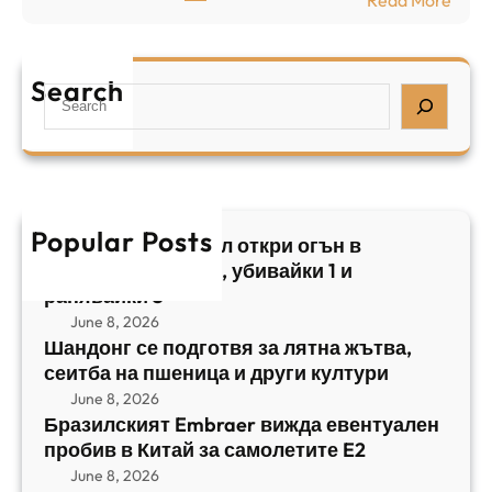
а
р
Б
л
а
р
я
е
а
т
Search
л
S
з
н
,
e
и
а
у
a
л
ж
б
r
с
ъ
и
c
к
т
в
h
Popular Posts
и
в
Арабски нападател откри огън в
а
я
а
централен Израел, убивайки 1 и
й
т
,
ранявайки 5
к
E
с
June 8, 2026
и
m
е
Шандонг се подготвя за лятна жътва,
1
b
сеитба на пшеница и други култури
и
и
r
т
June 8, 2026
р
a
Бразилският Embraer вижда евентуален
б
а
e
пробив в Китай за самолетите E2
а
н
r
June 8, 2026
н
я