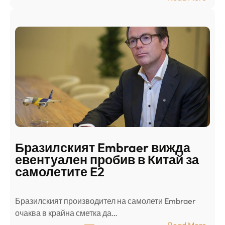
Ш
р
а
и
н
о
д
г
о
ъ
н
н
г
в
с
ц
е
е
п
н
о
т
д
р
Бразилският Embraer вижда
г
а
евентуален пробив в Китай за
о
л
самолетите E2
т
е
в
н
Бразилският производител на самолети Embraer
я
И
⁠очаква в крайна сметка да…
з
з
:
Read More