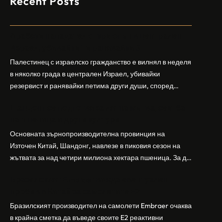
Recent Posts
Арабски нападател откри огън в централен
Израел, убивайки 1 и ранявайки 5
Палестинец с израелско гражданство е вилнял в неделя
в няколко града в централен Израел, убивайки
резервист и ранявайки петима други души, според
израелската полиция и армия. Нападателят е убит от
Шандонг се подготвя за лятна жътва, сеитба
полицията. Атаката дойде във време на повишено
на пшеница и други култури
напрежение след поредица от атаки на израелски
заселници и смъртоносната стрелба по палестинско
Основната зърнопроизводителна провинция на
бебе през уикенда в близкия…
Източен Китай, Шандонг, навлезе в пиковия сезон на
жътвата за над четири милиона хектара пшеница. За да
осигури гладка реколта, Министерството на
Бразилският Embraer вижда евентуален
земеделието и селските въпроси на провинция
пробив в Китай за самолетите E2
Шандонг се координира с транспортните,
метеорологичните, зърнените и нефтохимическите
Бразилският производител на самолети Embraer ⁠очаква
власти за създаване на бензиностанции. Площта за
в крайна сметка да въведе своите ⁠E2 реактивни