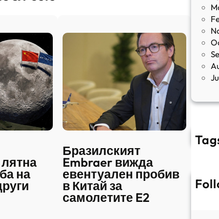
M
F
N
O
S
A
J
Tag
Бразилският
 лятна
Embraer вижда
ба на
евентуален пробив
Fol
други
в Китай за
самолетите E2