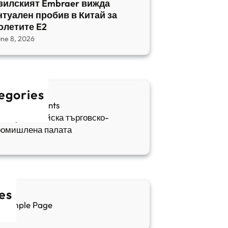
зилският Embraer вижда
нтуален пробив в Китай за
олетите E2
une 8, 2026
egories
fia Apartments
ългаро-китайска търговско-
ромишлена палата
es
Sample Page