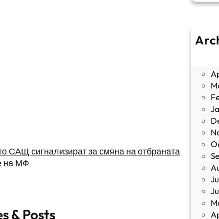
Arc
J
M
Ap
M
F
J
D
N
O
то САЩ сигнализират за смяна на отбраната
S
е на МФ
A
Ju
J
M
es & Posts
Ap