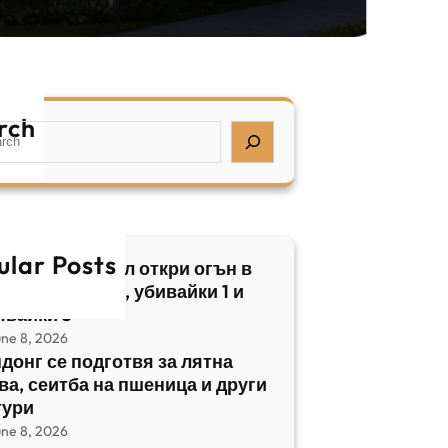
rch
ular Posts
бски нападател откри огън в
трален Израел, убивайки 1 и
явайки 5
une 8, 2026
донг се подготвя за лятна
ва, сеитба на пшеница и други
тури
une 8, 2026