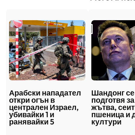
Арабски нападател
Шандонг се
откри огън в
подготвя за
централен Израел,
жътва, сеит
убивайки 1 и
пшеница и 
ранявайки 5
култури