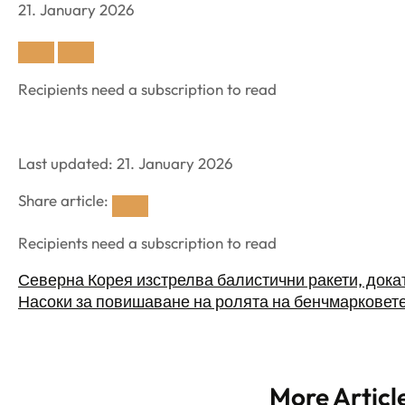
21. January 2026
Recipients need a subscription to read
Last updated: 21. January 2026
Share article:
Recipients need a subscription to read
Северна Корея изстрелва балистични ракети, дока
Насоки за повишаване на ролята на бенчмарковет
More Articl