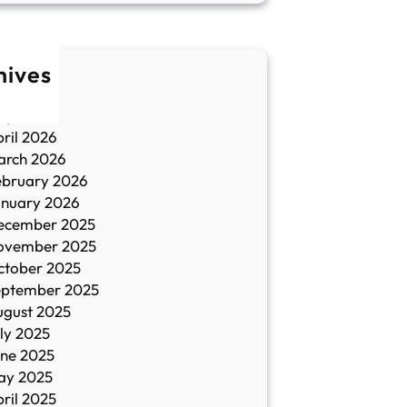
hives
une 2026
ay 2026
ril 2026
arch 2026
ebruary 2026
anuary 2026
ecember 2025
ovember 2025
ctober 2025
eptember 2025
ugust 2025
ly 2025
une 2025
ay 2025
ril 2025