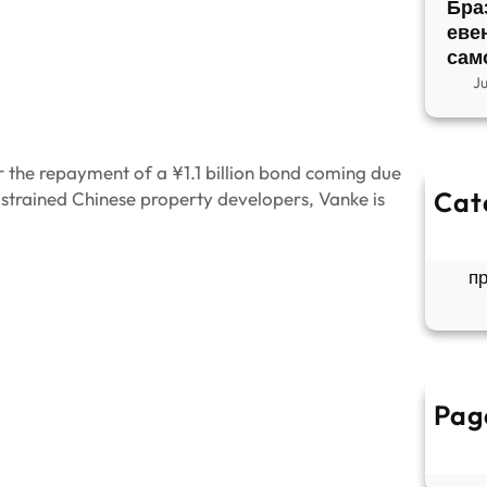
Бра
еве
сам
J
 the repayment of a ¥1.1 billion bond coming due
Cat
ly strained Chinese property developers, Vanke is
So
Б
п
Pag