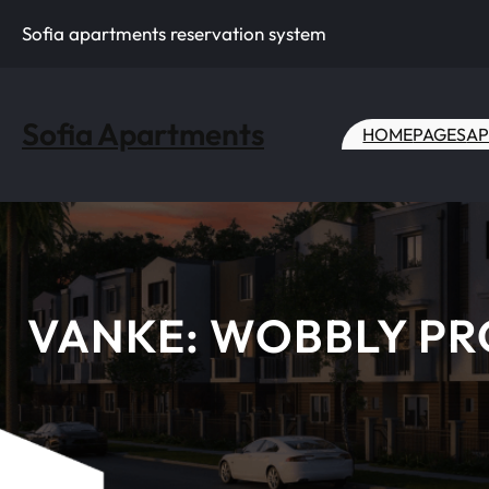
Skip
Sofia apartments reservation system
to
content
Sofia Apartments
HOME
PAGES
AP
VANKE: WOBBLY PR