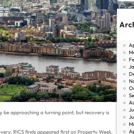
Arc
J
M
Ap
M
F
J
D
N
O
S
A
Ju
 be approaching a turning point, but recovery is
J
M
Ap
ery, RICS finds appeared first on Property Week.