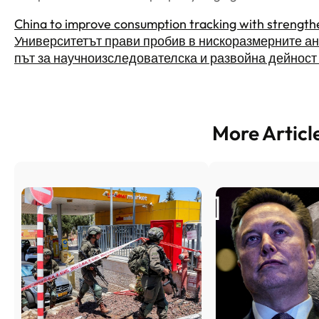
China to improve consumption tracking with strength
Университетът прави пробив в нискоразмерните а
път за научноизследователска и развойна дейност
More Articl