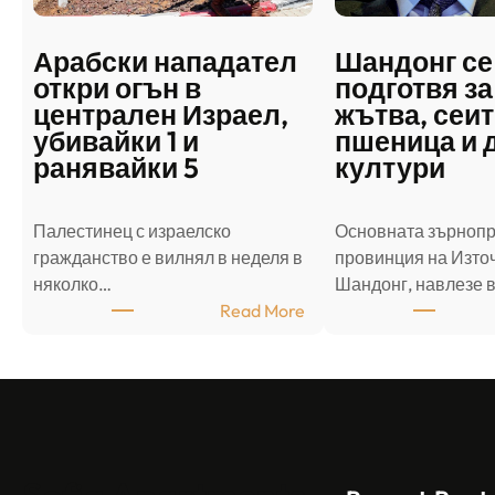
Арабски нападател
Шандонг се
откри огън в
подготвя за
централен Израел,
жътва, сеит
убивайки 1 и
пшеница и 
ранявайки 5
култури
Палестинец с израелско
Основната зърноп
гражданство е вилнял в неделя в
провинция на Източ
няколко…
Шандонг, навлезе 
:
Read More
А
р
а
б
с
к