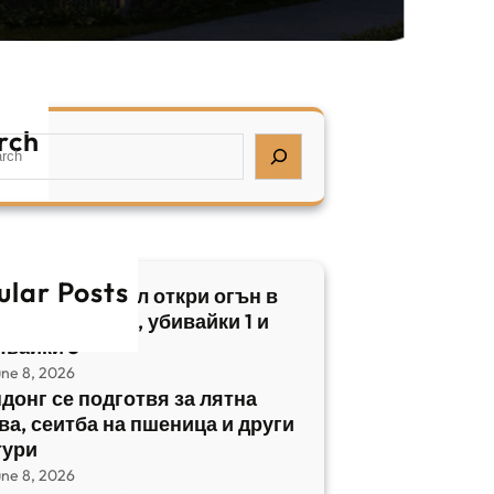
rch
ular Posts
бски нападател откри огън в
трален Израел, убивайки 1 и
явайки 5
une 8, 2026
донг се подготвя за лятна
ва, сеитба на пшеница и други
тури
une 8, 2026