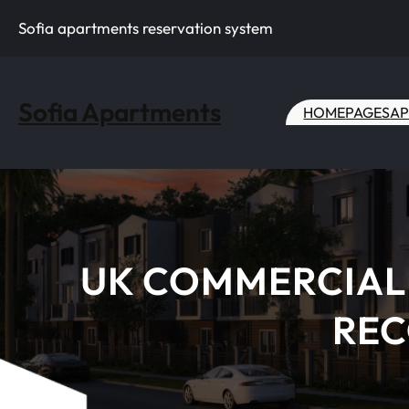
Skip
Sofia apartments reservation system
to
content
Sofia Apartments
HOME
PAGES
AP
UK COMMERCIAL
REC