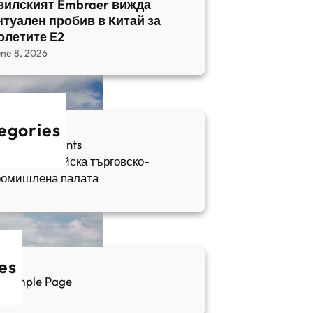
зилският Embraer вижда
нтуален пробив в Китай за
олетите E2
une 8, 2026
egories
fia Apartments
ългаро-китайска търговско-
ромишлена палата
es
Sample Page