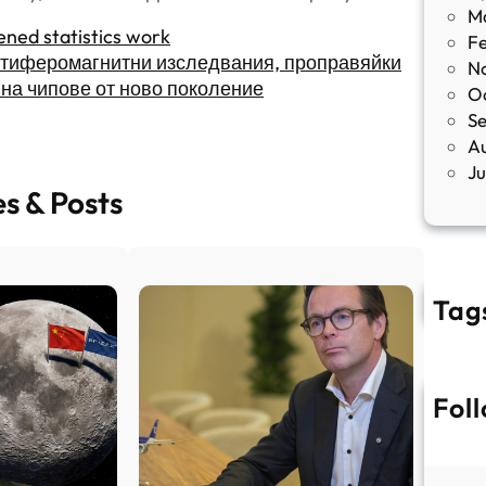
M
ened statistics work
F
нтиферомагнитни изследвания, проправяйки
N
 на чипове от ново поколение
O
S
A
J
es & Posts
Tag
Fol