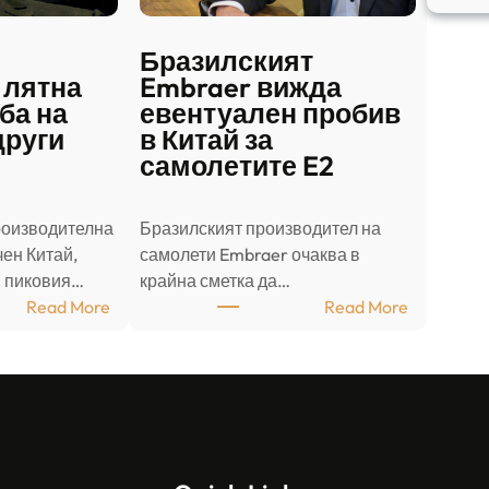
Бразилският
 лятна
Embraer вижда
ба на
евентуален пробив
други
в Китай за
самолетите E2
роизводителна
Бразилският производител на
ен Китай,
самолети Embraer ⁠очаква в
в пиковия…
крайна сметка да…
:
:
Read More
Read More
Ш
Б
а
р
н
а
д
з
о
и
н
л