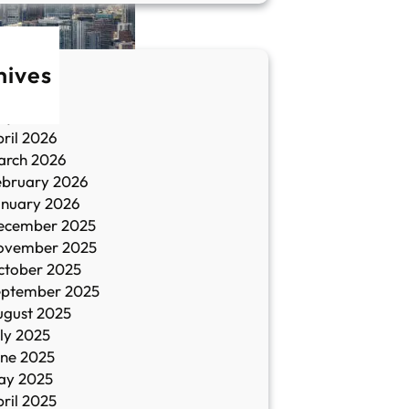
hives
une 2026
ay 2026
ril 2026
arch 2026
ebruary 2026
anuary 2026
ecember 2025
ovember 2025
ctober 2025
eptember 2025
ugust 2025
ly 2025
une 2025
ay 2025
ril 2025