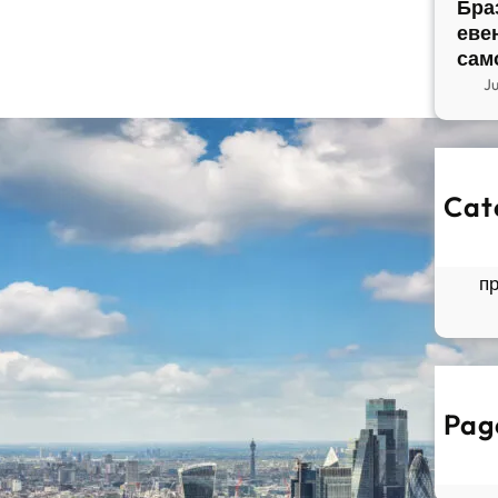
Бра
еве
сам
J
Cat
So
Б
п
Pag