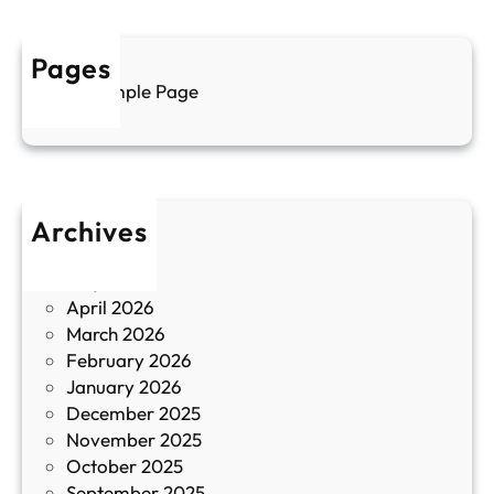
у
р
а
у
Pages
л
г
Sample Page
е
и
н
к
п
у
р
л
о
т
Archives
б
у
June 2026
и
р
May 2026
в
и
April 2026
в
March 2026
К
February 2026
и
January 2026
т
December 2025
а
November 2025
й
October 2025
з
September 2025