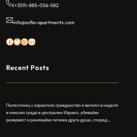
(+359)-885-056-582
info@sofia-apartments.com
Facebook
Twitter
Instagram
LinkedIn
Recent Posts
Арабски нападател откри огън в централен
Израел, убивайки 1 и ранявайки 5
Палестинец с израелско гражданство е вилнял в неделя
в няколко града в централен Израел, убивайки
резервист и ранявайки петима други души, според
израелската полиция и армия. Нападателят е убит от
Шандонг се подготвя за лятна жътва, сеитба
полицията. Атаката дойде във време на повишено