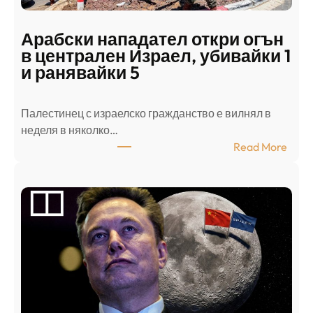
Арабски нападател откри огън
в централен Израел, убивайки 1
и ранявайки 5
Палестинец с израелско гражданство е вилнял в
неделя в няколко…
:
Read More
А
р
а
б
с
к
и
н
а