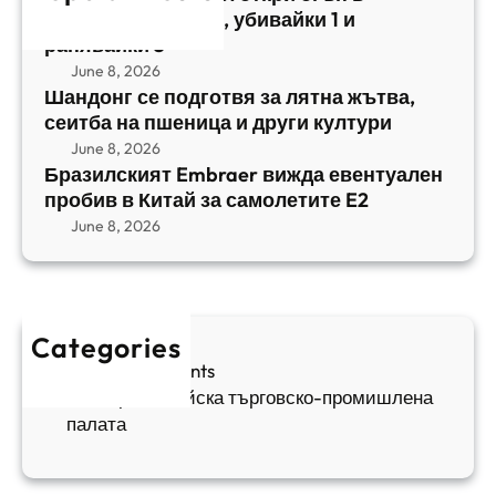
я
а
централен Израел, убивайки 1 и
й
т
,
ранявайки 5
к
E
с
June 8, 2026
и
m
е
Шандонг се подготвя за лятна жътва,
1
b
сеитба на пшеница и други култури
и
и
r
т
June 8, 2026
р
a
Бразилският Embraer вижда евентуален
б
а
e
пробив в Китай за самолетите E2
а
н
r
June 8, 2026
н
я
в
а
в
и
п
а
ж
ш
й
д
е
к
Categories
а
н
и
Sofia Apartments
е
и
5
Българо-китайска търговско-промишлена
в
ц
палата
е
а
н
и
т
д