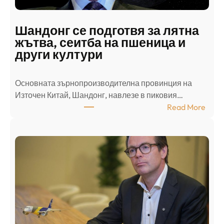
п
а
д
Шандонг се подготвя за лятна
а
жътва, сеитба на пшеница и
т
други култури
е
л
Основната зърнопроизводителна провинция на
о
Източен Китай, Шандонг, навлезе в пиковия…
т
:
Read More
к
Ш
р
а
и
н
о
д
г
о
ъ
н
н
г
в
с
ц
е
е