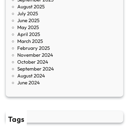
а
August 2025
с
July 2025
а
June 2025
м
May 2025
о
April 2025
л
March 2025
е
February 2025
т
November 2024
и
October 2024
т
September 2024
е
August 2024
E
June 2024
2
Tags