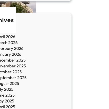
hives
une 2026
ay 2026
ril 2026
arch 2026
ebruary 2026
anuary 2026
ecember 2025
ovember 2025
ctober 2025
eptember 2025
ugust 2025
ly 2025
une 2025
ay 2025
ril 2025