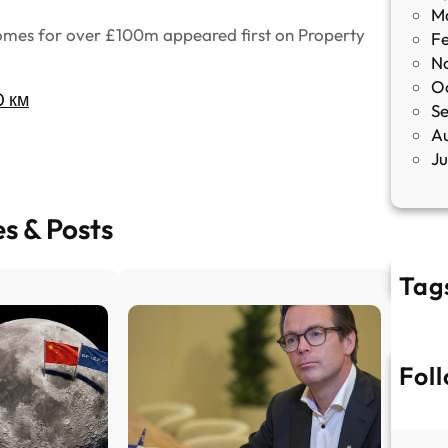
M
homes for over £100m appeared first on Property
F
N
O
0 км
S
A
J
es & Posts
Tag
Fol