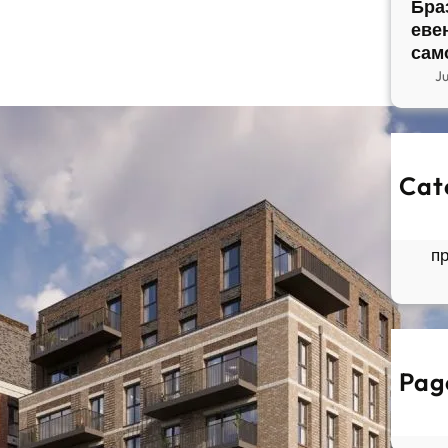
Бра
еве
сам
J
Cat
So
Б
п
Pag