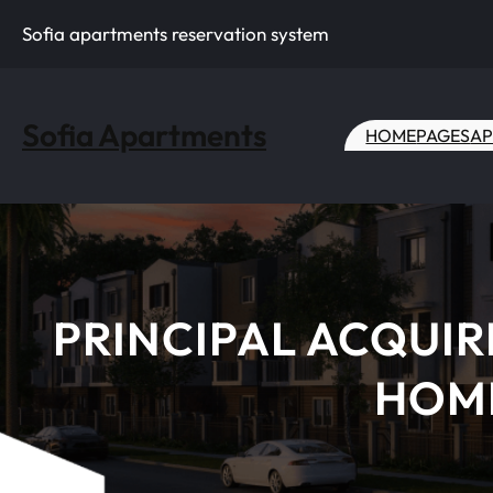
Skip
Sofia apartments reservation system
to
content
Sofia Apartments
HOME
PAGES
AP
PRINCIPAL ACQUI
HOME