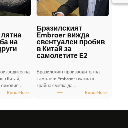
Бразилският
 лятна
Embraer вижда
ба на
евентуален пробив
други
в Китай за
самолетите E2
роизводителна
Бразилският производител на
ен Китай,
самолети Embraer ⁠очаква в
в пиковия…
крайна сметка да…
:
:
Read More
Read More
Ш
Б
а
р
н
а
д
з
о
и