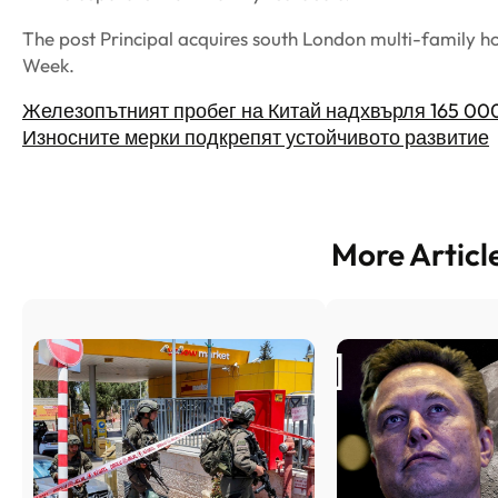
The post Principal acquires south London multi-family 
Week.
Железопътният пробег на Китай надхвърля 165 00
Износните мерки подкрепят устойчивото развитие
More Articl