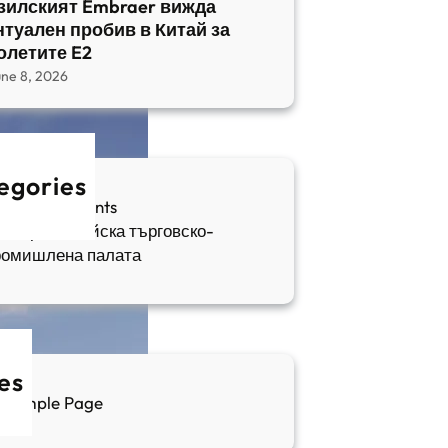
зилският Embraer вижда
нтуален пробив в Китай за
олетите E2
une 8, 2026
egories
fia Apartments
ългаро-китайска търговско-
ромишлена палата
es
Sample Page