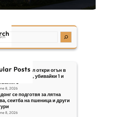
rch
ular Posts
бски нападател откри огън в
трален Израел, убивайки 1 и
явайки 5
une 8, 2026
донг се подготвя за лятна
ва, сеитба на пшеница и други
тури
une 8, 2026