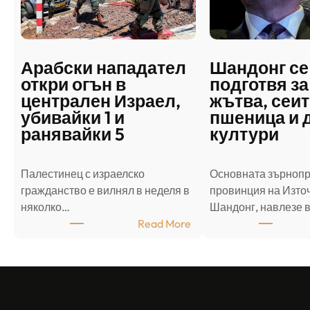
Арабски нападател
Шандонг се
откри огън в
подготвя за
централен Израел,
жътва, сеит
убивайки 1 и
пшеница и 
ранявайки 5
култури
Палестинец с израелско
Основната зърноп
гражданство е вилнял в неделя в
провинция на Източ
няколко…
Шандонг, навлезе 
:
Read More
А
р
а
б
с