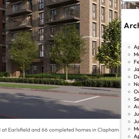
Arc
J
M
Ap
M
F
J
D
N
O
S
A
Ju
J
M
 at Earlsfield and 66 completed homes in Clapham
Ap