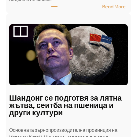
:
Read More
А
р
а
б
с
к
и
н
а
п
а
д
Шандонг се подготвя за лятна
а
жътва, сеитба на пшеница и
т
други култури
е
л
Основната зърнопроизводителна провинция на
о