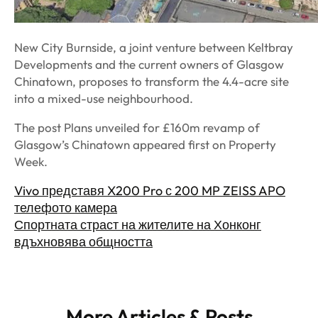
New City Burnside, a joint venture between Keltbray
Developments and the current owners of Glasgow
Chinatown, proposes to transform the 4.4-acre site
into a mixed-use neighbourhood.
The post Plans unveiled for £160m revamp of
Glasgow’s Chinatown appeared first on Property
Week.
Vivo представя X200 Pro с 200 MP ZEISS APO
телефото камера
Спортната страст на жителите на Хонконг
вдъхновява общността
More Articles & Posts