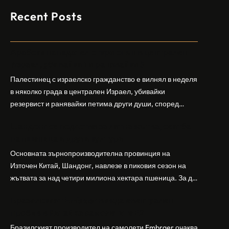
Recent Posts
Арабски нападател откри огън в централен
Израел, убивайки 1 и ранявайки 5
Палестинец с израелско гражданство е вилнял в неделя
в няколко града в централен Израел, убивайки
резервист и ранявайки петима други души, според
израелската полиция и армия. Нападателят е убит от
Шандонг се подготвя за лятна жътва, сеитба
полицията. Атаката дойде във време на повишено
на пшеница и други култури
напрежение след поредица от атаки на израелски
заселници и смъртоносната стрелба по палестинско
Основната зърнопроизводителна провинция на
бебе през уикенда в близкия…
Източен Китай, Шандонг, навлезе в пиковия сезон на
жътвата за над четири милиона хектара пшеница. За да
осигури гладка реколта, Министерството на
Бразилският Embraer вижда евентуален
земеделието и селските въпроси на провинция
пробив в Китай за самолетите E2
Шандонг се координира с транспортните,
метеорологичните, зърнените и нефтохимическите
Бразилският производител на самолети Embraer ⁠очаква