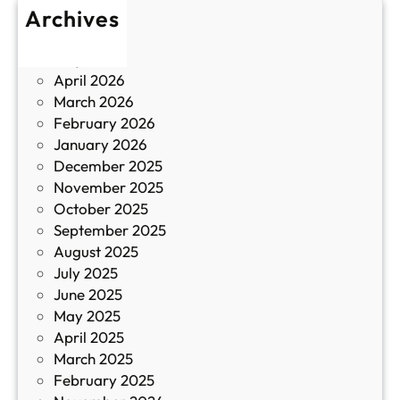
т
Archives
б
у
June 2026
и
р
May 2026
в
и
April 2026
в
March 2026
К
February 2026
и
January 2026
т
December 2025
а
November 2025
й
October 2025
з
September 2025
а
August 2025
с
July 2025
а
June 2025
м
May 2025
о
April 2025
л
March 2025
е
February 2025
т