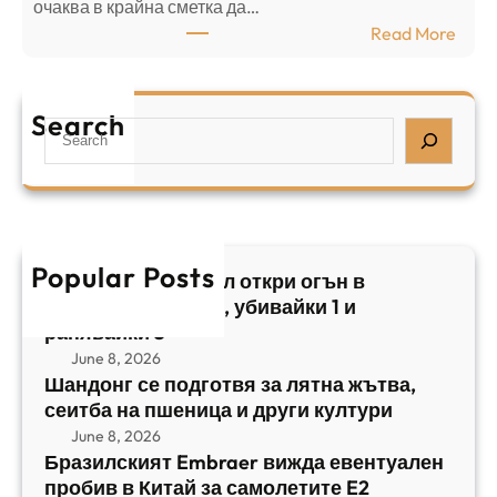
⁠очаква в крайна сметка да…
з
з
:
Read More
а
р
Б
л
а
р
я
е
а
т
Search
л
S
з
н
,
e
и
а
у
a
л
ж
б
r
с
ъ
и
c
к
т
в
h
Popular Posts
и
в
Арабски нападател откри огън в
а
я
а
централен Израел, убивайки 1 и
й
т
,
ранявайки 5
к
E
с
June 8, 2026
и
m
е
Шандонг се подготвя за лятна жътва,
1
b
сеитба на пшеница и други култури
и
и
r
т
June 8, 2026
р
a
Бразилският Embraer вижда евентуален
б
а
e
пробив в Китай за самолетите E2
а
н