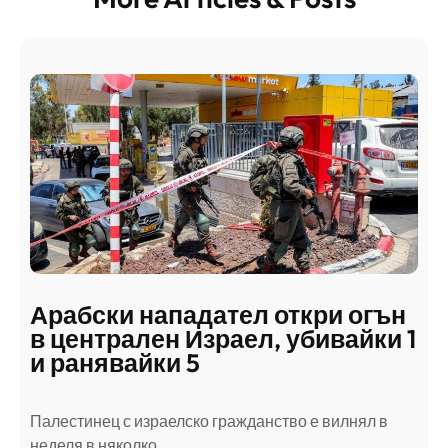
Арабски нападател откри огън
в централен Израел, убивайки 1
и ранявайки 5
Палестинец с израелско гражданство е вилнял в
неделя в няколко…