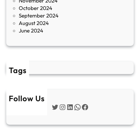
November 2024
и
October 2024
т
September 2024
е
August 2024
E
June 2024
2
Tags
Follow Us
Twitter
Instagram
LinkedIn
WhatsApp
Facebook