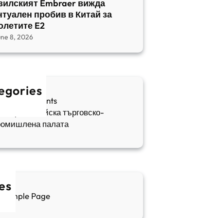
зилският Embraer вижда
нтуален пробив в Китай за
олетите E2
une 8, 2026
egories
fia Apartments
ългаро-китайска търговско-
ромишлена палата
es
Sample Page