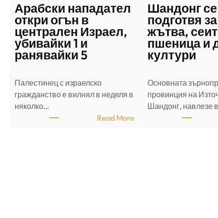
Арабски нападател
Шандонг се
откри огън в
подготвя за
централен Израел,
жътва, сеит
убивайки 1 и
пшеница и 
ранявайки 5
култури
Палестинец с израелско
Основната зърноп
гражданство е вилнял в неделя в
провинция на Източ
няколко…
Шандонг, навлезе 
:
Read More
А
р
а
б
с
к
и
н