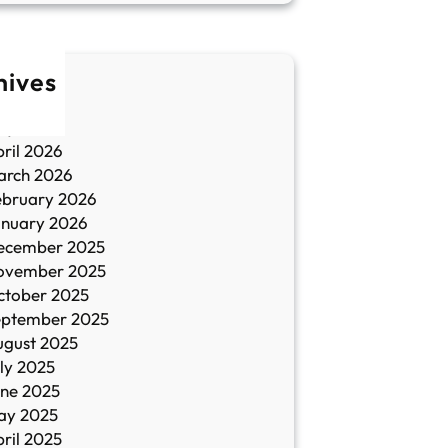
hives
une 2026
ay 2026
ril 2026
arch 2026
ebruary 2026
anuary 2026
ecember 2025
ovember 2025
ctober 2025
eptember 2025
ugust 2025
ly 2025
une 2025
ay 2025
ril 2025