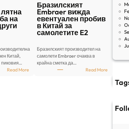
Бразилският
M
 лятна
Embraer вижда
F
ба на
евентуален пробив
N
други
в Китай за
O
самолетите E2
S
A
J
роизводителна
Бразилският производител на
ен Китай,
самолети Embraer ⁠очаква в
в пиковия…
крайна сметка да…
:
:
Read More
Read More
Ш
Б
Tag
а
р
н
а
д
з
о
и
Fol
н
л
г
с
с
к