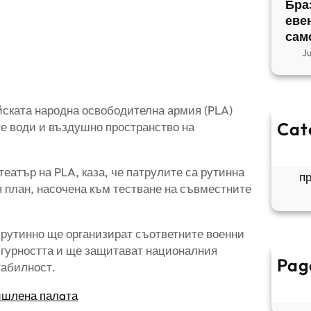
Бра
еве
сам
J
йската народна освободителна армия (PLA)
Cat
те води и въздушно пространство на
So
Б
еатър на PLA, каза, че патрулите са рутинна
п
я план, насочена към тестване на съвместните
 рутинно ще организират съответните военни
игурността и ще защитават националния
Pag
табилност.
ишлена палaта