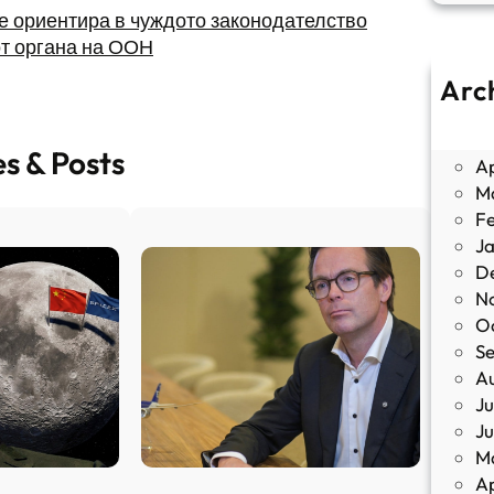
се ориентира в чуждото законодателство
от органа на ООН
Arc
J
M
es & Posts
Ap
M
F
J
D
N
O
S
A
Ju
J
M
Ap