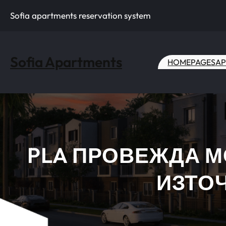
Skip
Sofia apartments reservation system
to
content
Sofia Apartments
HOME
PAGES
AP
PLA ПРОВЕЖДА М
ИЗТО