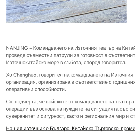
NANJING – Командването на Източния театър на Кита
проведе съвместни патрули за готовност в съответни
Източнокитайско море в събота, според говорител.
Xu Chenghua, говорител на командването на Източния т
организация, организирана в съответствие с годишни
оперативни способности.
Сю подчерта, че войските от командването на театъра
операции въз основа на нуждите на ситуацията със с
суверенитет и сигурност, както и регионалния мир и с
Нашия източник е Българо-Китайска Търговско-пром