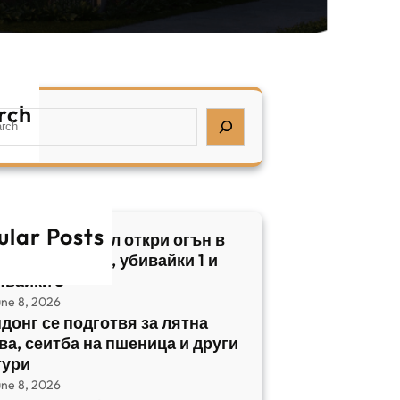
rch
ular Posts
бски нападател откри огън в
трален Израел, убивайки 1 и
явайки 5
une 8, 2026
донг се подготвя за лятна
ва, сеитба на пшеница и други
тури
une 8, 2026