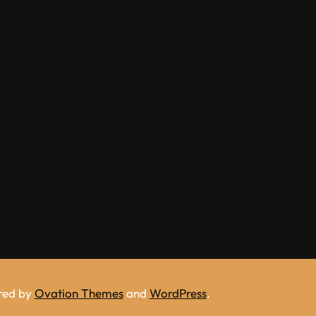
red by
Ovation Themes
and
WordPress
.