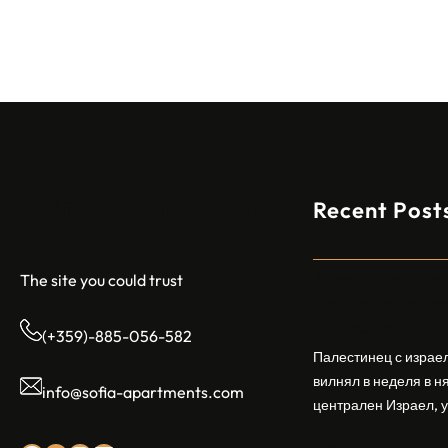
а
п
а
д
а
т
е
л
Sofia Apartments
о
Recent Post
т
к
р
Арабски нападат
The site you could trust
и
централен Израел
о
ранявайки 5
(+359)-885-056-582
г
Палестинец с израел
ъ
вилнял в неделя в н
info@sofia-apartments.com
н
централен Израел, у
в
ранявайки петима д
ц