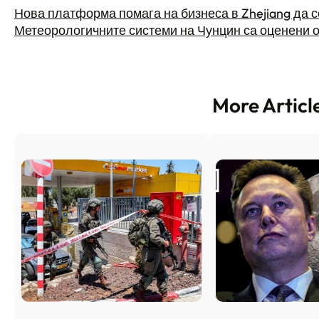
Нова платформа помага на бизнеса в Zhejiang да 
Метеорологичните системи на Чунцин са оценени 
More Articl