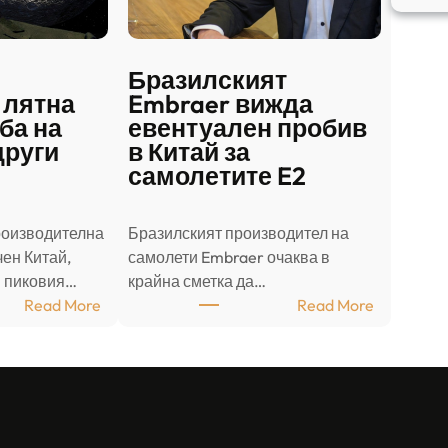
Бразилският
 лятна
Embraer вижда
ба на
евентуален пробив
други
в Китай за
самолетите E2
роизводителна
Бразилският производител на
ен Китай,
самолети Embraer ⁠очаква в
в пиковия…
крайна сметка да…
:
:
Read More
Read More
Ш
Б
а
р
н
а
д
з
о
и