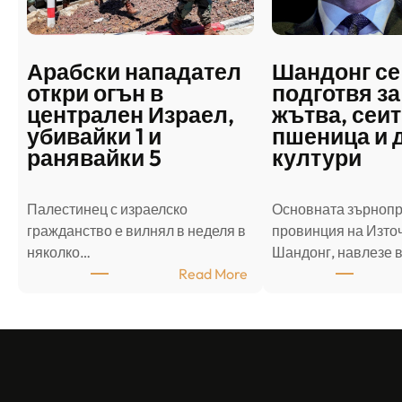
Арабски нападател
Шандонг се
откри огън в
подготвя за
централен Израел,
жътва, сеит
убивайки 1 и
пшеница и 
ранявайки 5
култури
Палестинец с израелско
Основната зърноп
гражданство е вилнял в неделя в
провинция на Източ
няколко…
Шандонг, навлезе 
:
Read More
А
р
а
б
с