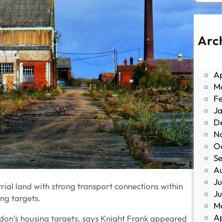
Arc
J
M
Ap
M
F
J
D
N
O
S
A
Ju
rial land with strong transport connections within
J
ng targets.
M
Ap
don’s housing targets, says Knight Frank appeared