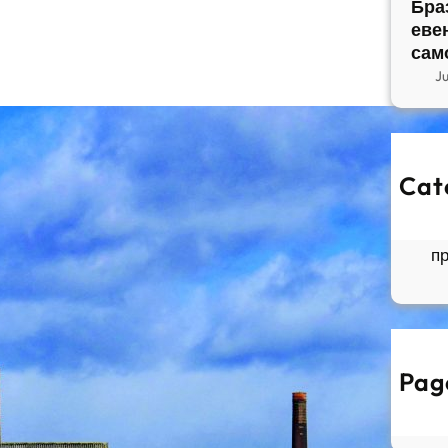
Бра
еве
сам
J
Cat
So
Б
п
Pag