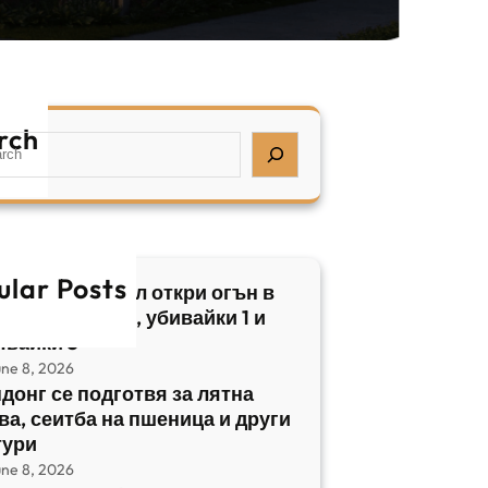
rch
ular Posts
бски нападател откри огън в
трален Израел, убивайки 1 и
явайки 5
une 8, 2026
донг се подготвя за лятна
ва, сеитба на пшеница и други
тури
une 8, 2026