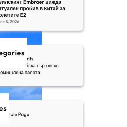
зилският Embraer вижда
нтуален пробив в Китай за
олетите E2
une 8, 2026
egories
fia Apartments
ългаро-китайска търговско-
ромишлена палата
es
Sample Page