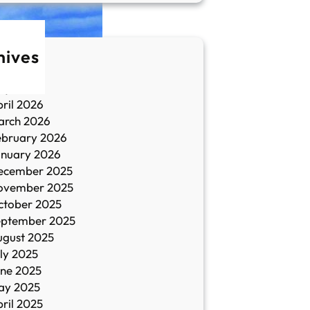
hives
une 2026
ay 2026
ril 2026
arch 2026
ebruary 2026
anuary 2026
ecember 2025
ovember 2025
ctober 2025
eptember 2025
ugust 2025
ly 2025
une 2025
ay 2025
ril 2025