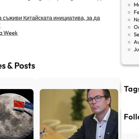
M
F
 съживи Китайската инициатива, за да
N
”
O
s a Week
S
A
J
es & Posts
Tag
Fol