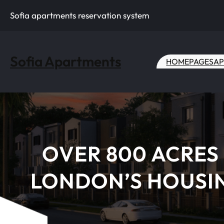
Skip
Sofia apartments reservation system
to
content
Sofia Apartments
HOME
PAGES
AP
OVER 800 ACRES
LONDON’S HOUSIN