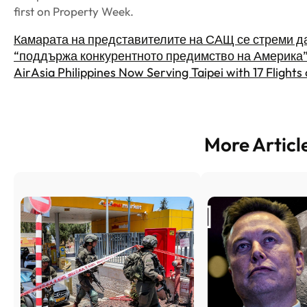
first on Property Week.
Камарата на представителите на САЩ се стреми да
“поддържа конкурентното предимство на Америка
AirAsia Philippines Now Serving Taipei with 17 Flight
More Articl