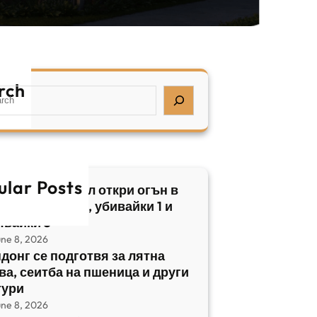
rch
ular Posts
бски нападател откри огън в
трален Израел, убивайки 1 и
явайки 5
une 8, 2026
донг се подготвя за лятна
ва, сеитба на пшеница и други
тури
une 8, 2026