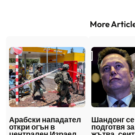
More Articl
Арабски нападател
Шандонг се
откри огън в
подготвя за
централен Израел,
жътва, сеит