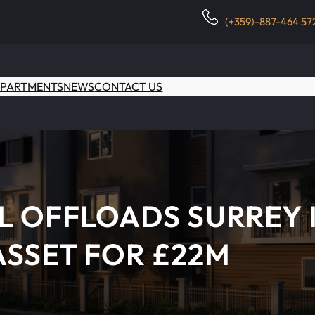
(+359)-887-464 57
PARTMENTS
NEWS
CONTACT US
L OFFLOADS SURREY 
ASSET FOR £22M