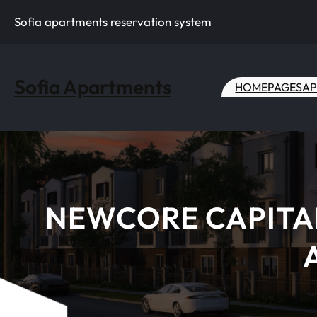
Skip
Sofia apartments reservation system
to
content
Sofia Apartments
HOME
PAGES
AP
NEWCORE CAPITA