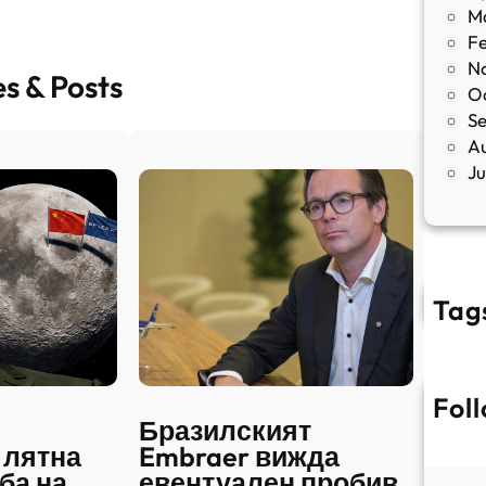
M
F
N
es & Posts
O
S
A
J
Tag
Fol
Бразилският
 лятна
Embraer вижда
ба на
евентуален пробив