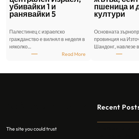
убивайки 1 и
пшеница и 
ранявайки 5
култури
Палестинец с израелско
Основната зърноп
гражданство е вилнял в неделя в
провинция на Източ
няколко…
Шандонг, навлезе 
:
Read More
А
р
а
б
с
к
Sofia Apartments
Recent Post
и
н
а
п
Арабски нападат
The site you could trust
а
централен Израел