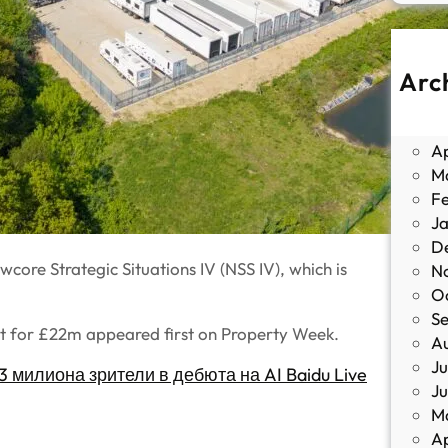
Arc
J
M
Ap
M
F
J
D
wcore Strategic Situations IV (NSS IV), which is
N
O
S
et for £22m appeared first on Property Week.
A
Ju
3 милиона зрители в дебюта на AI Baidu Live
J
M
Ap