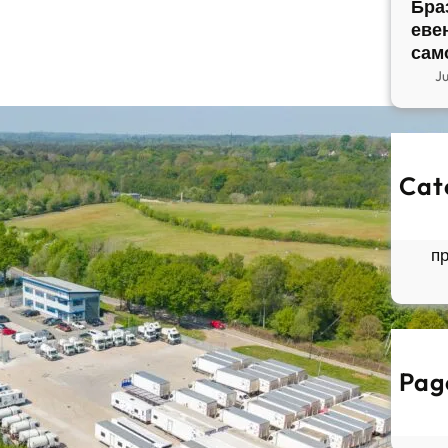
Бра
еве
сам
J
Cat
So
Б
п
Pag