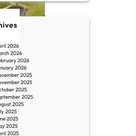
hives
une 2026
ay 2026
ril 2026
arch 2026
ebruary 2026
anuary 2026
ecember 2025
ovember 2025
ctober 2025
eptember 2025
ugust 2025
ly 2025
une 2025
ay 2025
ril 2025