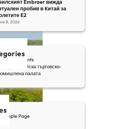
зилският Embraer вижда
нтуален пробив в Китай за
олетите E2
une 8, 2026
egories
fia Apartments
ългаро-китайска търговско-
ромишлена палата
es
Sample Page