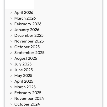
June 2026
и
р
May 2026
в
и
April 2026
в
March 2026
К
February 2026
и
January 2026
т
December 2025
а
November 2025
й
October 2025
з
September 2025
а
August 2025
с
July 2025
а
June 2025
м
May 2025
о
April 2025
л
March 2025
е
February 2025
т
November 2024
и
October 2024
т