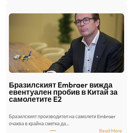
Ш
р
а
и
н
о
д
г
о
ъ
н
н
г
в
с
ц
е
е
п
н
о
т
д
р
Бразилският Embraer вижда
г
а
евентуален пробив в Китай за
о
л
самолетите E2
т
е
в
н
Бразилският производител на самолети Embraer
я
И
⁠очаква в крайна сметка да…
з
з
:
Read More
а
р