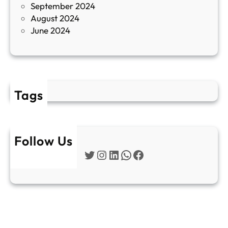
September 2024
е
August 2024
E
June 2024
2
Tags
Follow Us
Twitter
Instagram
LinkedIn
WhatsApp
Facebook