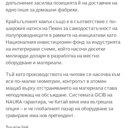
допълнение засилва позицията й на доставчик на
едно гише за домашни фабрики.
Крайъгълният камък също е в съответствие с по-
широкия натиск на Пекин за самодостатъчност на
полупроводниците в рамките на инициативи като
Националния инвестиционен фонд за индустрията
на интегрирани схеми, който насочи десетки
милиарди долари в разработка на местно
оборудване и материали.
Тъй като производството на чипове се насочва към
все по-малки геометрии, контролът в атомен
мащаб върху отстраняването на материала става
неподлежащ на обсъждане. Системата GCIB на
NAURA гарантира, че Китай вече има вътрешна
опция – и че глобалният пазар на оборудване за
гравиране има нов претендент.
Source link