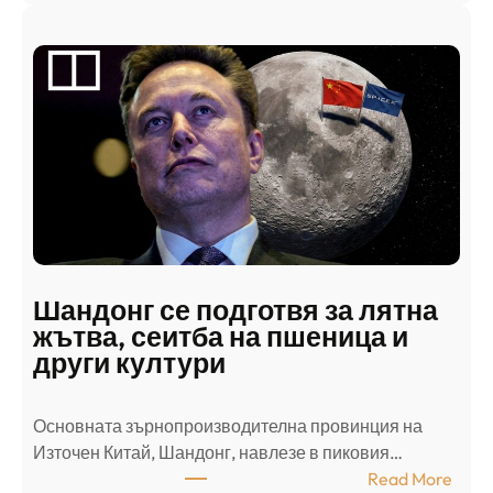
А
р
а
б
с
к
и
н
а
п
а
д
Шандонг се подготвя за лятна
а
жътва, сеитба на пшеница и
т
други култури
е
л
Основната зърнопроизводителна провинция на
о
Източен Китай, Шандонг, навлезе в пиковия…
т
:
Read More
к