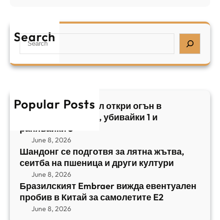
Б
л
а
р
я
е
а
т
Search
л
S
з
н
,
e
и
а
у
a
л
ж
б
r
с
ъ
и
c
к
т
в
h
Popular Posts
и
в
Арабски нападател откри огън в
а
я
а
централен Израел, убивайки 1 и
й
т
,
ранявайки 5
к
E
с
June 8, 2026
и
m
е
Шандонг се подготвя за лятна жътва,
1
b
сеитба на пшеница и други култури
и
и
r
т
June 8, 2026
р
a
Бразилският Embraer вижда евентуален
б
а
e
пробив в Китай за самолетите E2
а
н
r
June 8, 2026
н
я
в