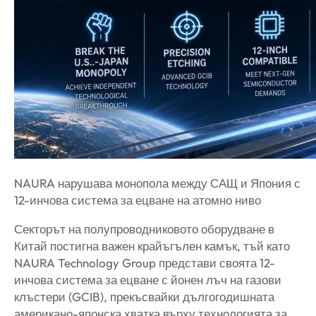
NAURA нарушава монопола между САЩ и Япония с
12-инчова система за ецване на атомно ниво
Секторът на полупроводниковото оборудване в
Китай постигна важен крайъгълен камък, тъй като
NAURA Technology Group представи своята 12-
инчова система за ецване с йонен лъч на газови
клъстери (GCIB), прекъсвайки дългогодишната
американо-японска хватка върху технологията за