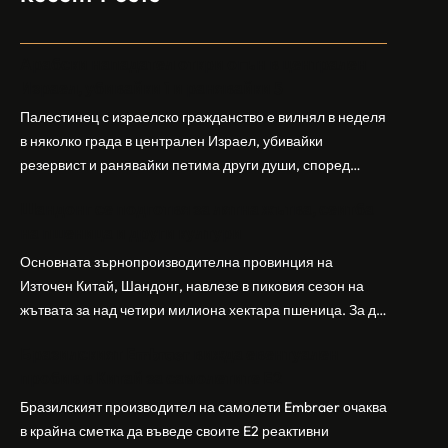
Арабски нападател откри огън в централен
Израел, убивайки 1 и ранявайки 5
Палестинец с израелско гражданство е вилнял в неделя
в няколко града в централен Израел, убивайки
резервист и ранявайки петима други души, според
израелската полиция и армия. Нападателят е убит от
Шандонг се подготвя за лятна жътва, сеитба
полицията. Атаката дойде във време на повишено
на пшеница и други култури
напрежение след поредица от атаки на израелски
заселници и смъртоносната стрелба по палестинско
Основната зърнопроизводителна провинция на
бебе през уикенда в близкия…
Източен Китай, Шандонг, навлезе в пиковия сезон на
жътвата за над четири милиона хектара пшеница. За да
осигури гладка реколта, Министерството на
Бразилският Embraer вижда евентуален
земеделието и селските въпроси на провинция
пробив в Китай за самолетите E2
Шандонг се координира с транспортните,
метеорологичните, зърнените и нефтохимическите
Бразилският производител на самолети Embraer ⁠очаква
власти за създаване на бензиностанции. Площта за
в крайна сметка да въведе своите ⁠E2 реактивни