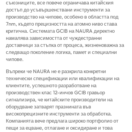
съюзниците, все повече ограничава китайския
достъп до усъвършенствани инструменти за
производство на чипове, особено в областта под
7nm, където прецизността на атомно ниво става
критична. Системата GCIB на NAURA директно
намалява зависимостта от чуждестранни
доставчици за стъпка от процеса, жизненоважна за
следващо поколение логика, памет и специални
чипове.
Въпреки че NAURA не е разкрила конкретни
технически спецификации или квалификации на
клиентите, успешното разработване на
производствен клас 12-инчов GCIB гравьор
сигнализира, че китайските производители на
оборудване затварят празнината във
високопрецизните инструменти за обработка.
Компанията вече предлага широко портфолио от
пещи за ецване, отлагане и оксидиране и това