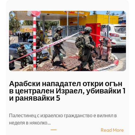
Арабски нападател откри огън
в централен Израел, убивайки 1
и ранявайки 5
Палестинец с израелско гражданство е вилнял в
неделя в няколко…
:
Read More