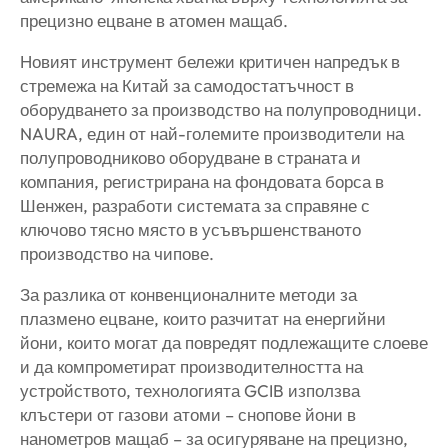
прецизно ецване в атомен мащаб.
Новият инструмент бележи критичен напредък в
стремежа на Китай за самодостатъчност в
оборудването за производство на полупроводници.
NAURA, един от най-големите производители на
полупроводниково оборудване в страната и
компания, регистрирана на фондовата борса в
Шенжен, разработи системата за справяне с
ключово тясно място в усъвършенстваното
производство на чипове.
За разлика от конвенционалните методи за
плазмено ецване, които разчитат на енергийни
йони, които могат да повредят подлежащите слоеве
и да компрометират производителността на
устройството, технологията GCIB използва
клъстери от газови атоми – снопове йони в
нанометров мащаб – за осигуряване на прецизно,