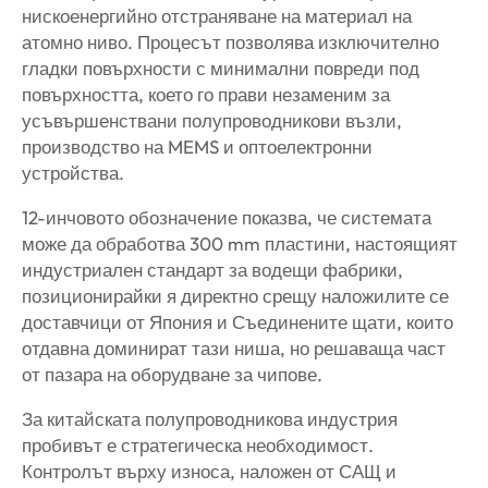
нискоенергийно отстраняване на материал на
атомно ниво. Процесът позволява изключително
гладки повърхности с минимални повреди под
повърхността, което го прави незаменим за
усъвършенствани полупроводникови възли,
производство на MEMS и оптоелектронни
устройства.
12-инчовото обозначение показва, че системата
може да обработва 300 mm пластини, настоящият
индустриален стандарт за водещи фабрики,
позиционирайки я директно срещу наложилите се
доставчици от Япония и Съединените щати, които
отдавна доминират тази ниша, но решаваща част
от пазара на оборудване за чипове.
За китайската полупроводникова индустрия
пробивът е стратегическа необходимост.
Контролът върху износа, наложен от САЩ и