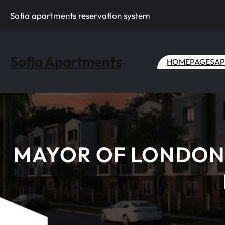
Skip
Sofia apartments reservation system
to
content
Sofia Apartments
HOME
PAGES
AP
MAYOR OF LONDON 