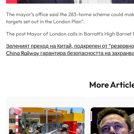
The mayor’s office said the 283-home scheme could make a
targets set out in the London Plan”.
The post Mayor of London calls in Barratt’s High Barnet
Зеленият преход на Китай, подкрепен от “резервн
China Railway гарантира безопасността на захранв
More Articl