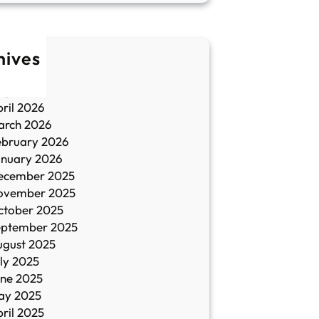
hives
une 2026
ay 2026
ril 2026
arch 2026
ebruary 2026
anuary 2026
ecember 2025
ovember 2025
ctober 2025
eptember 2025
ugust 2025
ly 2025
une 2025
ay 2025
ril 2025