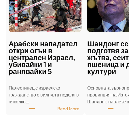
Арабски нападател
Шандонг се
откри огън в
подготвя за
централен Израел,
жътва, сеит
убивайки 1 и
пшеница и 
ранявайки 5
култури
Палестинец с израелско
Основната зърноп
гражданство е вилнял в неделя в
провинция на Източ
няколко…
Шандонг, навлезе 
:
Read More
А
р