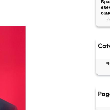
Бра
еве
сам
J
Cat
So
Б
п
Pag