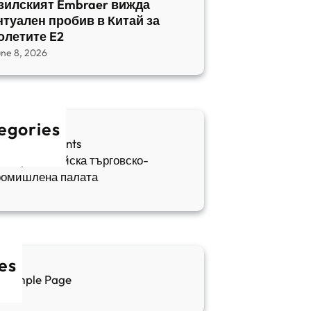
зилският Embraer вижда
нтуален пробив в Китай за
олетите E2
une 8, 2026
egories
fia Apartments
ългаро-китайска търговско-
ромишлена палата
es
Sample Page