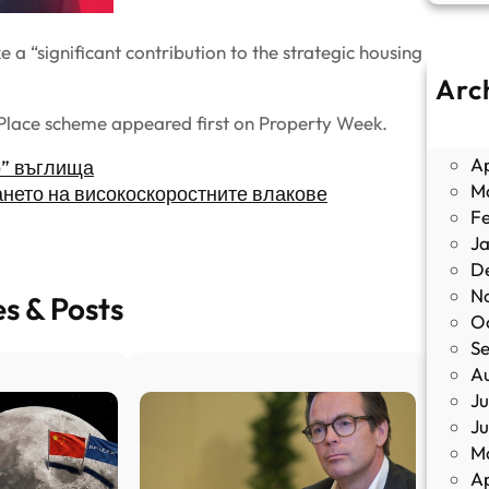
 “significant contribution to the strategic housing
Arc
J
 Place scheme appeared first on Property Week.
M
Ap
о” въглища
M
ането на високоскоростните влакове
F
J
D
N
es & Posts
O
S
A
Ju
J
M
Ap