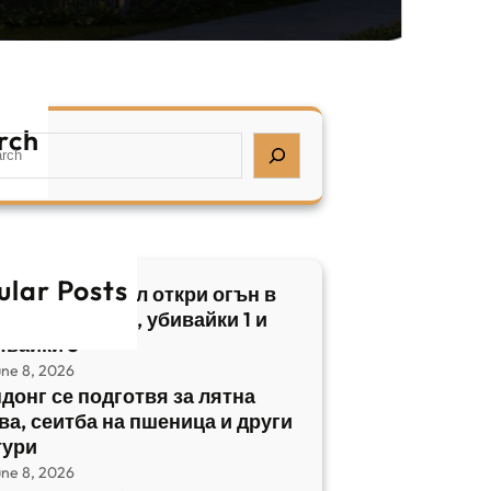
rch
ular Posts
бски нападател откри огън в
трален Израел, убивайки 1 и
явайки 5
une 8, 2026
донг се подготвя за лятна
ва, сеитба на пшеница и други
тури
une 8, 2026