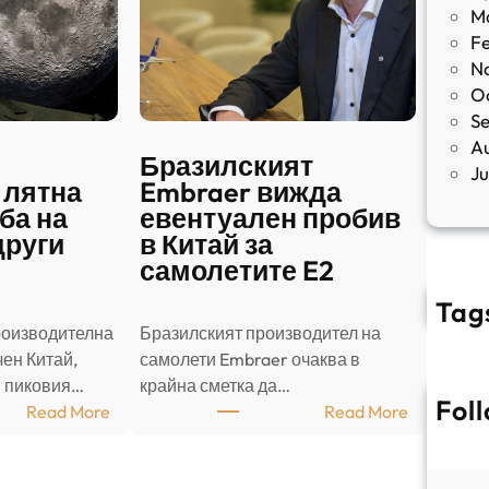
M
F
N
O
S
A
Бразилският
J
 лятна
Embraer вижда
ба на
евентуален пробив
други
в Китай за
самолетите E2
Tag
роизводителна
Бразилският производител на
ен Китай,
самолети Embraer ⁠очаква в
в пиковия…
крайна сметка да…
Fol
:
:
Read More
Read More
Ш
Б
а
р