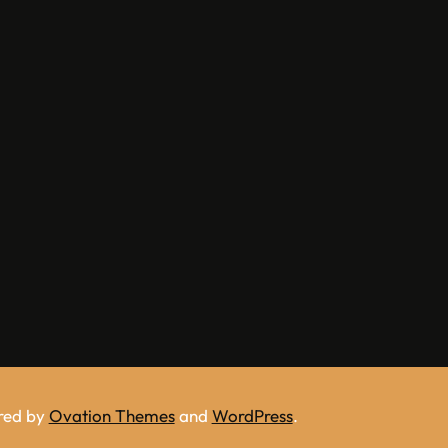
red by
Ovation Themes
and
WordPress
.