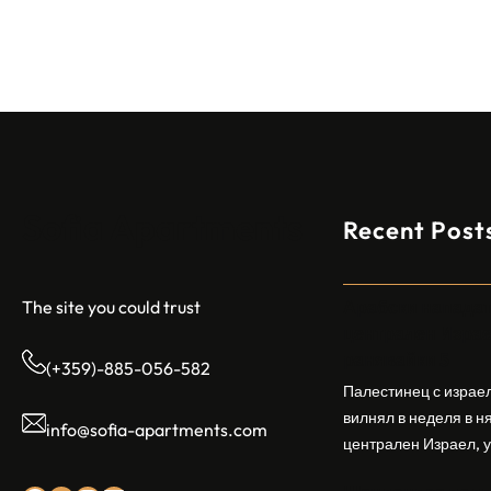
а
б
с
к
и
н
а
п
а
Sofia Apartments
Recent Post
д
а
т
Арабски нападат
The site you could trust
е
централен Израел
л
ранявайки 5
о
(+359)-885-056-582
Палестинец с израел
т
вилнял в неделя в н
к
info@sofia-apartments.com
централен Израел, у
р
ранявайки петима д
и