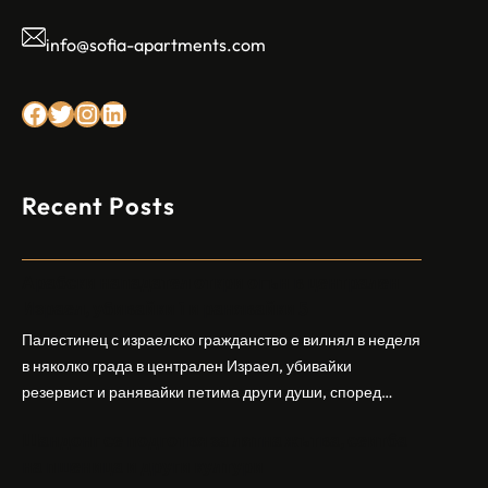
info@sofia-apartments.com
Facebook
Twitter
Instagram
LinkedIn
Recent Posts
Арабски нападател откри огън в централен
Израел, убивайки 1 и ранявайки 5
Палестинец с израелско гражданство е вилнял в неделя
в няколко града в централен Израел, убивайки
резервист и ранявайки петима други души, според
израелската полиция и армия. Нападателят е убит от
Шандонг се подготвя за лятна жътва, сеитба
полицията. Атаката дойде във време на повишено
на пшеница и други култури
напрежение след поредица от атаки на израелски