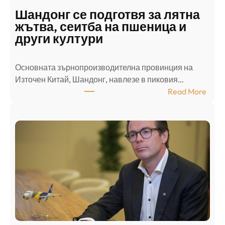
д
Шандонг се подготвя за лятна
а
жътва, сеитба на пшеница и
т
други култури
е
л
Основната зърнопроизводителна провинция на
о
Източен Китай, Шандонг, навлезе в пиковия…
т
:
Read More
к
Ш
р
а
и
н
о
д
г
о
ъ
н
н
г
в
с
ц
е
е
п
н
о