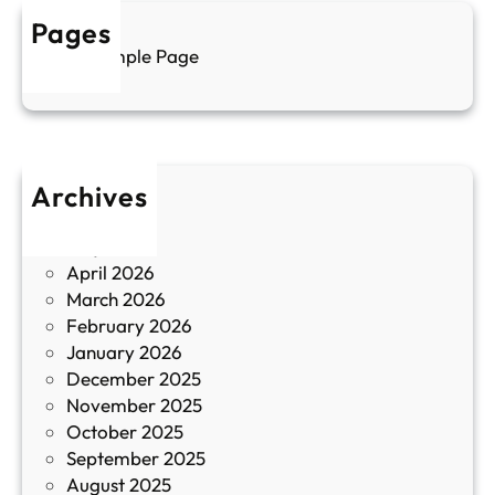
а
у
Pages
л
г
Sample Page
е
и
н
к
п
у
р
л
о
т
Archives
б
у
June 2026
и
р
May 2026
в
и
April 2026
в
March 2026
К
February 2026
и
January 2026
т
December 2025
а
November 2025
й
October 2025
з
September 2025
а
August 2025
с