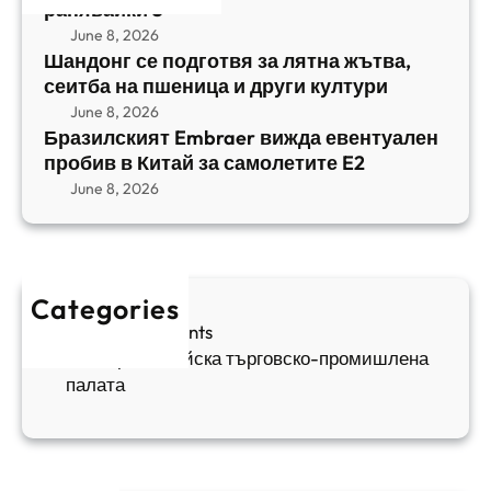
т
,
ранявайки 5
к
E
с
June 8, 2026
и
m
е
Шандонг се подготвя за лятна жътва,
1
b
сеитба на пшеница и други култури
и
и
r
т
June 8, 2026
р
a
Бразилският Embraer вижда евентуален
б
а
e
пробив в Китай за самолетите E2
а
н
r
June 8, 2026
н
я
в
а
в
и
п
а
ж
ш
й
д
е
к
Categories
а
н
и
Sofia Apartments
е
и
5
Българо-китайска търговско-промишлена
в
ц
палата
е
а
н
и
т
д
у
р