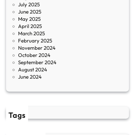
July 2025
а
June 2025
м
May 2025
о
April 2025
л
March 2025
е
February 2025
т
November 2024
и
October 2024
т
September 2024
е
August 2024
E
June 2024
2
Tags