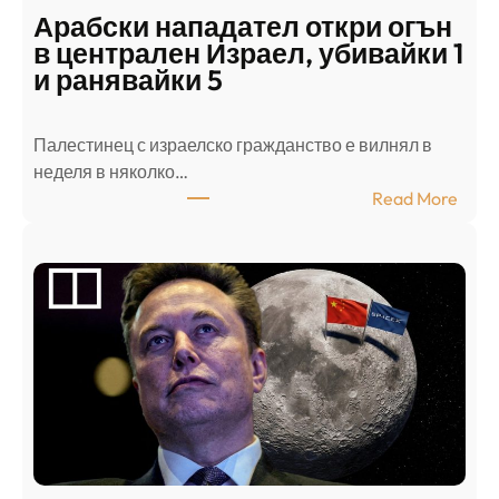
Арабски нападател откри огън
в централен Израел, убивайки 1
и ранявайки 5
Палестинец с израелско гражданство е вилнял в
неделя в няколко…
:
Read More
А
р
а
б
с
к
и
н
а
п
а