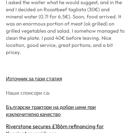
I asked the waiter what he would suggest, and in the
end I decided on Roastbeef tagliata (30€) and
mineral water (0.7l for 6.5€). Soon, food arrived. It
was an enormous portion of meat (ok grilled) on
grilled vegetables and salad. I somehow managed to
clean the plate. I paid 40€ before leaving. Nice
location, good service, great portions, and a bit
pricey.
Източник за тази статия
Наши спонсори са:
Български трактори на добри цени при
изключително качество
Riverstone secures £186m refinancing for