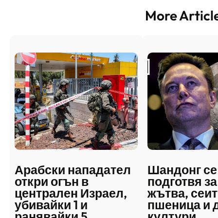
More Articl
Арабски нападател
Шандонг се
откри огън в
подготвя за
централен Израел,
жътва, сеит
убивайки 1 и
пшеница и 
ранявайки 5
култури