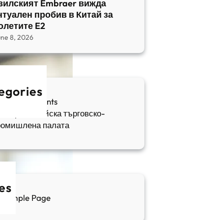
зилският Embraer вижда
нтуален пробив в Китай за
олетите E2
une 8, 2026
egories
fia Apartments
ългаро-китайска търговско-
ромишлена палата
es
Sample Page