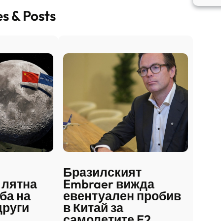
es & Posts
Бразилският
 лятна
Embraer вижда
ба на
евентуален пробив
други
в Китай за
самолетите E2