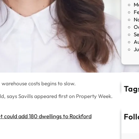
M
F
N
O
S
A
J
al warehouse costs begins to slow.
Tag
, says Savills appeared first on Property Week.
Fol
 could add 180 dwellings to Rockford