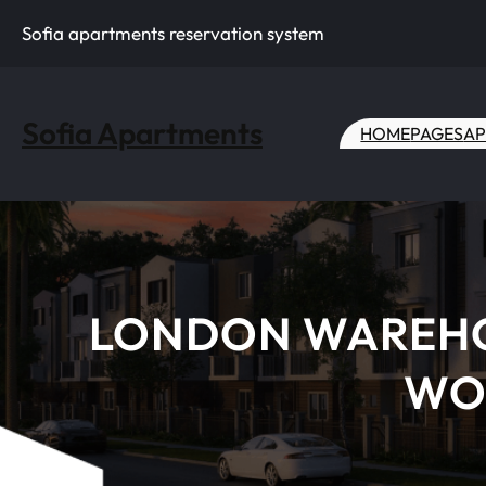
Skip
Sofia apartments reservation system
to
content
Sofia Apartments
HOME
PAGES
AP
LONDON WAREHOU
WOR