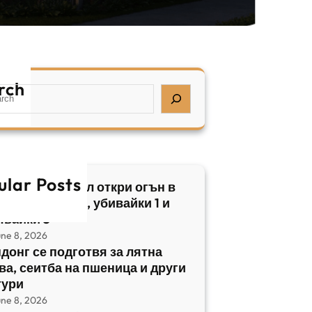
rch
ular Posts
бски нападател откри огън в
трален Израел, убивайки 1 и
явайки 5
une 8, 2026
донг се подготвя за лятна
ва, сеитба на пшеница и други
тури
une 8, 2026