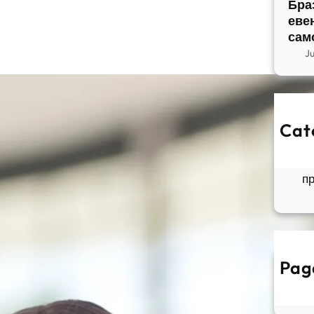
Бра
еве
сам
J
Cat
So
Б
п
Pag