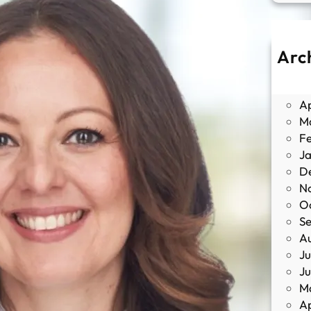
Arc
J
M
Ap
M
F
J
D
N
O
S
A
Ju
J
M
Ap