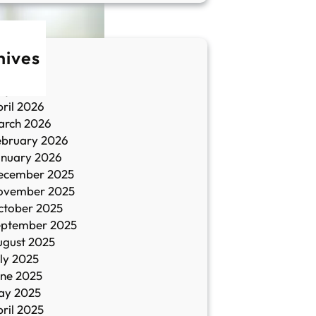
hives
une 2026
ay 2026
ril 2026
arch 2026
ebruary 2026
anuary 2026
ecember 2025
ovember 2025
ctober 2025
eptember 2025
ugust 2025
ly 2025
une 2025
ay 2025
ril 2025