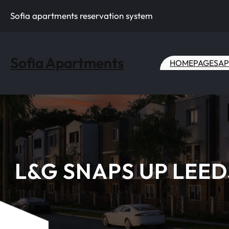
Skip
Sofia apartments reservation system
to
content
Sofia Apartments
HOME
PAGES
AP
L&G SNAPS UP LEED