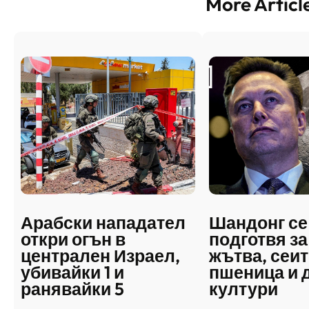
More Articl
Арабски нападател
Шандонг се
откри огън в
подготвя за
централен Израел,
жътва, сеит
убивайки 1 и
пшеница и 
ранявайки 5
култури