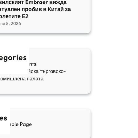
зилският Embraer вижда
нтуален пробив в Китай за
олетите E2
une 8, 2026
egories
fia Apartments
ългаро-китайска търговско-
ромишлена палата
es
Sample Page