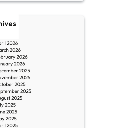
hives
une 2026
ay 2026
ril 2026
arch 2026
ebruary 2026
anuary 2026
ecember 2025
ovember 2025
ctober 2025
eptember 2025
ugust 2025
ly 2025
une 2025
ay 2025
ril 2025