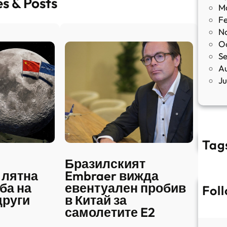
es & Posts
M
F
N
O
S
A
J
Tag
Бразилският
 лятна
Embraer вижда
ба на
евентуален пробив
Fol
други
в Китай за
самолетите E2