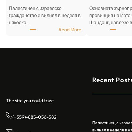
Палестинец с израелско
Основната зърноп
гражданство е вилнял в неделя в
провинция на Източ
няколко…
Шандонг, навлезе 
:
Read More
А
р
а
б
с
к
Sofia Apartments
Recent Post
и
н
а
п
Арабски нападат
The site you could trust
а
централен Израел
д
ранявайки 5
(+359)-885-056-582
а
Палестинец с израел
т
вилнял в неделя в н