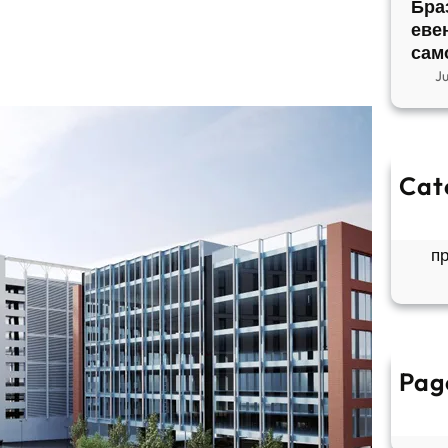
Бра
еве
сам
J
Cat
So
Б
п
Pag