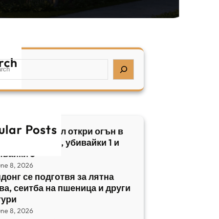
rch
ular Posts
бски нападател откри огън в
трален Израел, убивайки 1 и
явайки 5
une 8, 2026
донг се подготвя за лятна
ва, сеитба на пшеница и други
тури
une 8, 2026