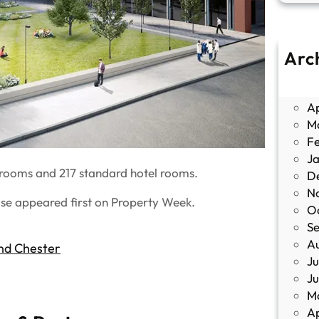
Arc
J
M
Ap
M
F
J
 rooms and 217 standard hotel rooms.
D
N
se appeared first on Property Week.
O
S
A
And Chester
Ju
J
M
Ap