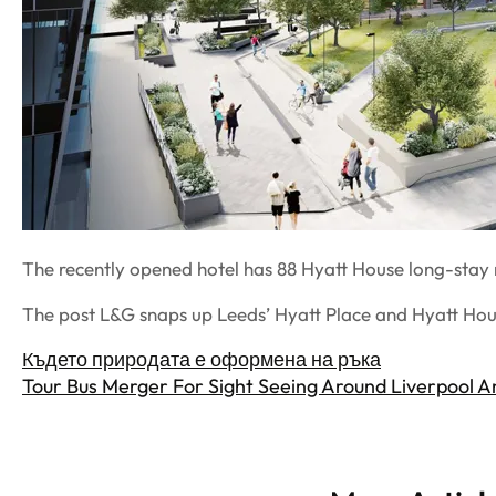
The recently opened hotel has 88 Hyatt House long-stay
The post L&G snaps up Leeds’ Hyatt Place and Hyatt Hou
Където природата е оформена на ръка
Tour Bus Merger For Sight Seeing Around Liverpool 