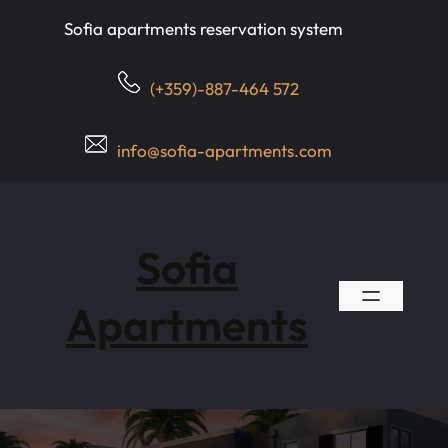
Skip
Sofia apartments reservation system
to
content
(+359)-887-464 572
info@sofia-apartments.com
Sofia
Apartments