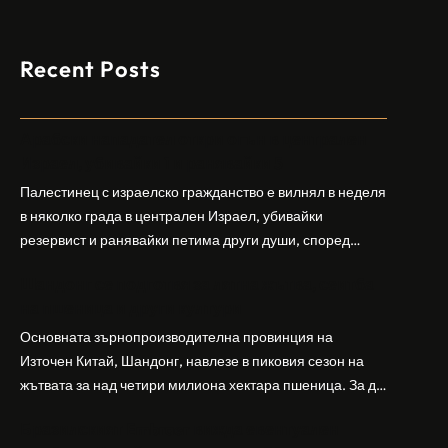
Recent Posts
Арабски нападател откри огън в централен
Израел, убивайки 1 и ранявайки 5
Палестинец с израелско гражданство е вилнял в неделя
в няколко града в централен Израел, убивайки
резервист и ранявайки петима други души, според
израелската полиция и армия. Нападателят е убит от
Шандонг се подготвя за лятна жътва, сеитба
полицията. Атаката дойде във време на повишено
на пшеница и други култури
напрежение след поредица от атаки на израелски
заселници и смъртоносната стрелба по палестинско
Основната зърнопроизводителна провинция на
бебе през уикенда в близкия…
Източен Китай, Шандонг, навлезе в пиковия сезон на
жътвата за над четири милиона хектара пшеница. За да
осигури гладка реколта, Министерството на
Бразилският Embraer вижда евентуален
земеделието и селските въпроси на провинция