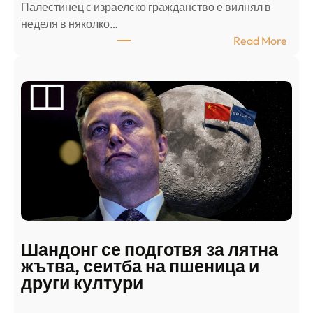
Палестинец с израелско гражданство е вилнял в
неделя в няколко…
:
Read More
А
р
а
б
с
к
и
н
а
п
а
д
Шандонг се подготвя за лятна
а
жътва, сеитба на пшеница и
т
други култури
е
л