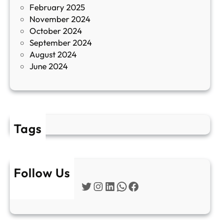
February 2025
т
November 2024
и
October 2024
т
September 2024
е
August 2024
E
June 2024
2
Tags
Follow Us
Twitter
Instagram
LinkedIn
WhatsApp
Facebook