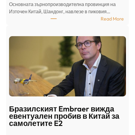
Основната зърнопроизводителна провинция на
о
Източен Китай, Шандонг, навлезе в пиковия…
т
:
Read More
к
Ш
р
а
и
н
о
д
г
о
ъ
н
н
г
в
с
ц
е
е
п
н
о
т
д
р
Бразилският Embraer вижда
г
а
евентуален пробив в Китай за
о
л
самолетите E2
т
е
в