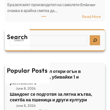
н
Бразилският производител на самолети Embraer
я
И
⁠очаква в крайна сметка да…
з
з
:
Read More
а
р
Б
л
а
р
я
е
а
т
Search
л
S
з
н
,
e
и
а
у
a
л
ж
б
r
с
ъ
и
c
к
т
в
h
Popular Posts
и
в
Арабски нападател откри огън в
а
я
а
централен Израел, убивайки 1 и
й
т
,
ранявайки 5
к
E
с
June 8, 2026
и
m
е
Шандонг се подготвя за лятна жътва,
1
b
сеитба на пшеница и други култури
и
и
r
т
June 8, 2026
р