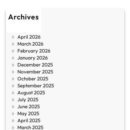
р
л
о
т
Archives
б
у
June 2026
и
р
May 2026
в
и
April 2026
в
March 2026
К
February 2026
и
January 2026
т
December 2025
а
November 2025
й
October 2025
з
September 2025
а
August 2025
с
July 2025
а
June 2025
м
May 2025
о
April 2025
л
March 2025
е