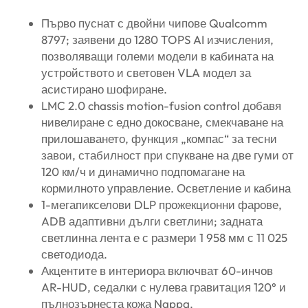
Първо пуснат с двойни чипове Qualcomm
8797; заявени до 1280 TOPS AI изчисления,
позволяващи големи модели в кабината на
устройството и световен VLA модел за
асистирано шофиране.
LMC 2.0 chassis motion-fusion control добавя
нивелиране с едно докосване, смекчаване на
прилошаването, функция „компас“ за тесни
завои, стабилност при спукване на две гуми от
120 км/ч и динамично подпомагане на
кормилното управление. Осветление и кабина
1-мегапикселови DLP прожекционни фарове,
ADB адаптивни дълги светлини; задната
светлинна лента е с размери 1 958 мм с 11 025
светодиода.
Акцентите в интериора включват 60-инчов
AR-HUD, седалки с нулева гравитация 120° и
пълнозърнеста кожа Nappa.