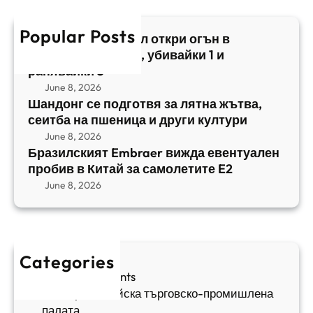
ъ
и
c
к
т
в
h
Popular Posts
и
в
Арабски нападател откри огън в
а
я
а
централен Израел, убивайки 1 и
й
т
,
ранявайки 5
к
E
с
June 8, 2026
и
m
е
Шандонг се подготвя за лятна жътва,
1
b
сеитба на пшеница и други култури
и
и
r
т
June 8, 2026
р
a
Бразилският Embraer вижда евентуален
б
а
e
пробив в Китай за самолетите E2
а
н
r
June 8, 2026
н
я
в
а
в
и
п
а
ж
ш
й
д
е
к
Categories
а
н
и
Sofia Apartments
е
и
5
Българо-китайска търговско-промишлена
в
ц
палата