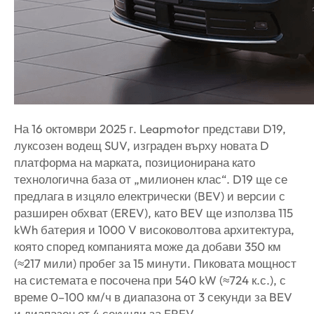
На 16 октомври 2025 г. Leapmotor представи D19,
луксозен водещ SUV, изграден върху новата D
платформа на марката, позиционирана като
технологична база от „милионен клас“. D19 ще се
предлага в изцяло електрически (BEV) и версии с
разширен обхват (EREV), като BEV ще използва 115
kWh батерия и 1000 V високоволтова архитектура,
която според компанията може да добави 350 км
(≈217 мили) пробег за 15 минути. Пиковата мощност
на системата е посочена при 540 kW (≈724 к.с.), с
време 0–100 км/ч в диапазона от 3 секунди за BEV
и диапазон от 4 секунди за EREV.