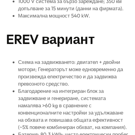
1000 V система за бързо зареждане; 350 км
допълване за 15 минути (данни на фирмата).
Максимална мощност 540 kW.
EREV вариант
Схема на задвижването: двигател + двойни
мотори; Генераторът може едновременно да
произвежда електричество и да задвижва
превозното средство.
Благодарение на интегриран блок за
задвижване и генериране, системата
намалява >60 kg в сравнение с
конвенционалните настройки за удължаване
на обхвата и повишава общата ефективност
(~5% повече комбиниран обхват, на компания).
Батерия: 80.3 kWh; чисто електрически пробег