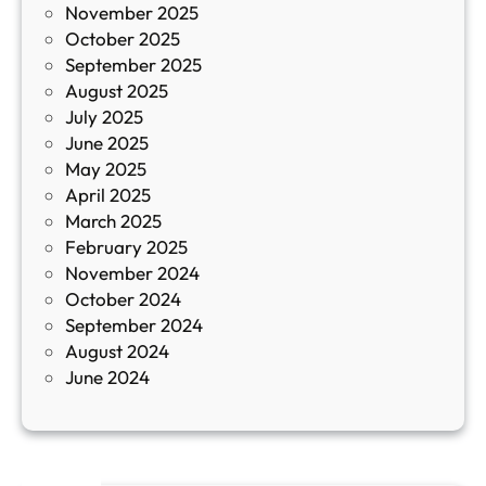
November 2025
й
October 2025
з
September 2025
а
August 2025
с
July 2025
а
June 2025
м
May 2025
о
April 2025
л
March 2025
е
February 2025
т
November 2024
и
October 2024
т
September 2024
е
August 2024
E
June 2024
2