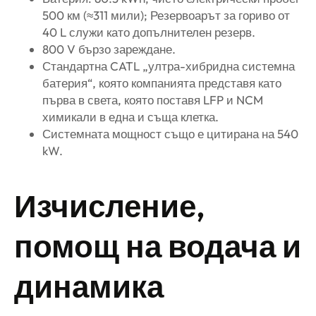
500 км (≈311 мили); Резервоарът за гориво от
40 L служи като допълнителен резерв.
800 V бързо зареждане.
Стандартна CATL „ултра-хибридна системна
батерия“, която компанията представя като
първа в света, която поставя LFP и NCM
химикали в една и съща клетка.
Системната мощност също е цитирана на 540
kW.
Изчисление,
помощ на водача и
динамика