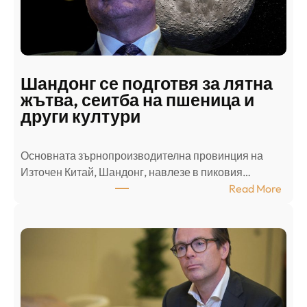
н
а
п
а
д
Шандонг се подготвя за лятна
а
жътва, сеитба на пшеница и
т
други култури
е
л
Основната зърнопроизводителна провинция на
о
Източен Китай, Шандонг, навлезе в пиковия…
т
:
Read More
к
Ш
р
а
и
н
о
д
г
о
ъ
н
н
г
в