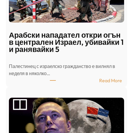
Арабски нападател откри огън
в централен Израел, убивайки 1
и ранявайки 5
Палестинец с израелско гражданство е вилнял в
неделя в няколко…
:
Read More
А
р
а
б
с
к
и