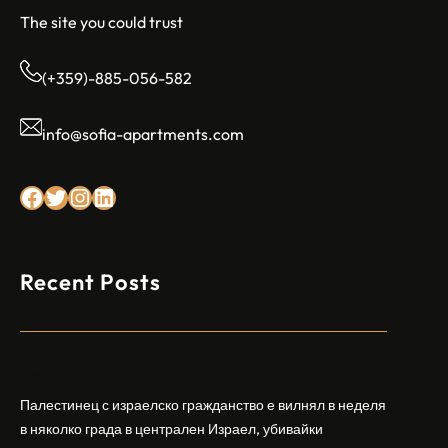
The site you could trust
(+359)-885-056-582
info@sofia-apartments.com
Facebook
Twitter
Instagram
LinkedIn
Recent Posts
Арабски нападател откри огън в централен
Израел, убивайки 1 и ранявайки 5
Палестинец с израелско гражданство е вилнял в неделя
в няколко града в централен Израел, убивайки