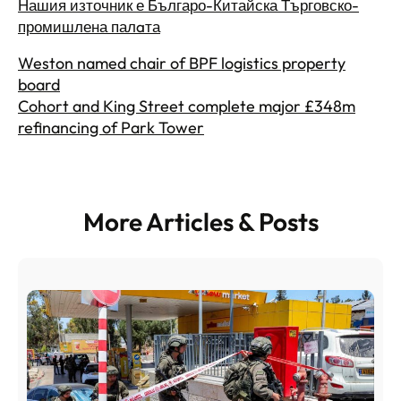
Нашия източник е Българо-Китайска Търговско-
промишлена палaта
Weston named chair of BPF logistics property
board
Cohort and King Street complete major £348m
refinancing of Park Tower
More Articles & Posts