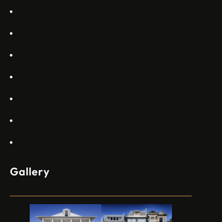
About Us
Services
Gallery
Projects
Blogs
Appartments
Contact Us
Gallery