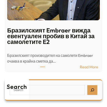
с
ц
е
е
п
н
о
т
д
р
Бразилският Embraer вижда
г
а
евентуален пробив в Китай за
о
л
самолетите E2
т
е
в
н
Бразилският производител на самолети Embraer
я
И
⁠очаква в крайна сметка да…
з
з
:
Read More
а
р
Б
л
а
р
я
е
а
т
Search
л
S
з
н
,
e
и
а
у
a
л
ж
б
r
с