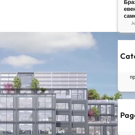
Бра
еве
сам
J
Cat
So
Б
п
Pag