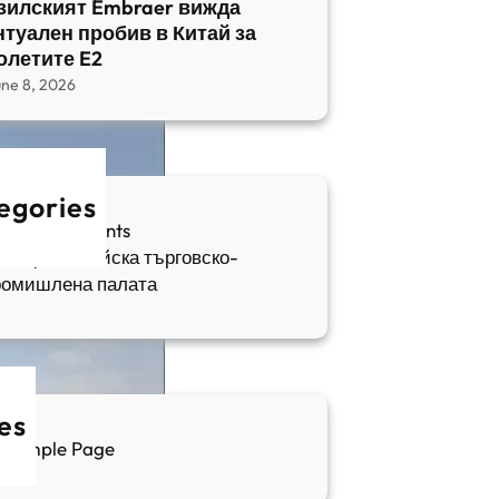
зилският Embraer вижда
нтуален пробив в Китай за
олетите E2
une 8, 2026
egories
fia Apartments
ългаро-китайска търговско-
ромишлена палата
es
Sample Page