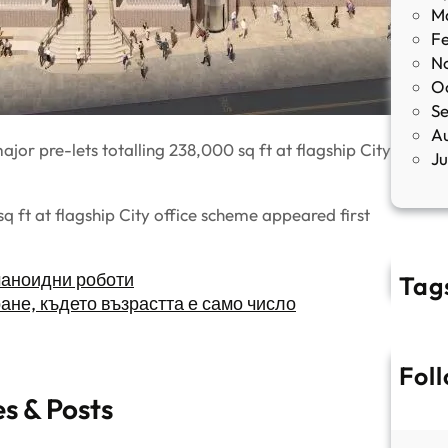
M
F
N
O
S
A
or pre-lets totalling 238,000 sq ft at flagship City
J
sq ft at flagship City office scheme appeared first
маноидни роботи
Tag
ане, където възрастта е само число
Fol
es & Posts