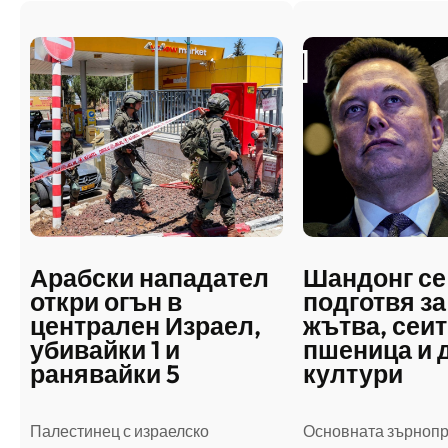
Арабски нападател
Шандонг се
откри огън в
подготвя за
централен Израел,
жътва, сеит
убивайки 1 и
пшеница и 
ранявайки 5
култури
Палестинец с израелско
Основната зърноп