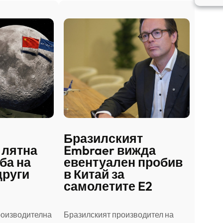
Бразилският
 лятна
Embraer вижда
ба на
евентуален пробив
други
в Китай за
самолетите E2
роизводителна
Бразилският производител на