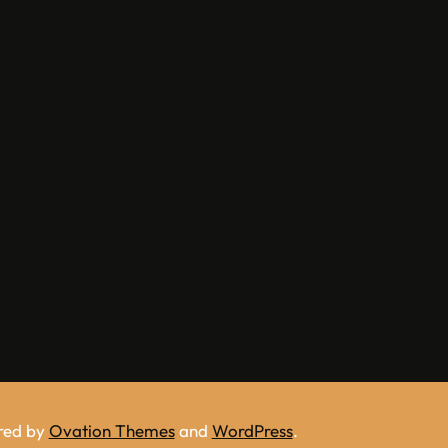
red by
Ovation Themes
and
WordPress
.