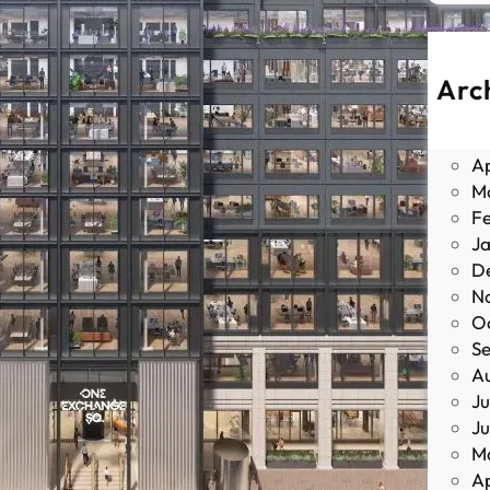
Arc
J
M
Ap
M
F
J
D
N
O
S
A
Ju
J
M
Ap