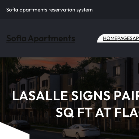
Skip
Sofia apartments reservation system
to
content
Sofia Apartments
HOME
PAGES
AP
LASALLE SIGNS PAI
SQ FT AT FL