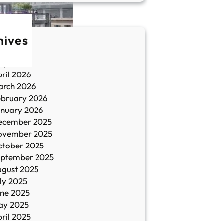
hives
une 2026
ay 2026
ril 2026
arch 2026
ebruary 2026
anuary 2026
ecember 2025
ovember 2025
ctober 2025
eptember 2025
ugust 2025
ly 2025
une 2025
ay 2025
ril 2025