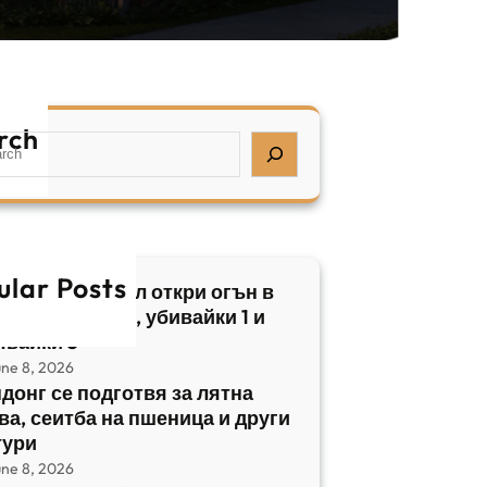
rch
ular Posts
бски нападател откри огън в
трален Израел, убивайки 1 и
явайки 5
une 8, 2026
донг се подготвя за лятна
ва, сеитба на пшеница и други
тури
une 8, 2026