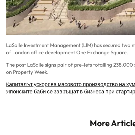
LaSalle Investment Management (LIM) has secured two maj
of London office development One Exchange Square.
The post LaSalle signs pair of pre-lets totalling 238,000 
on Property Week.
Капиталът ускорява масовото производство на ху
Японските баби се завръщат в бизнеса при стартир
More Articl