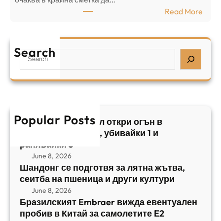
з
з
:
Read More
а
р
Б
л
а
р
я
е
а
т
Search
л
S
з
н
,
e
и
а
у
a
л
ж
б
r
с
ъ
и
c
к
т
в
h
Popular Posts
и
в
Арабски нападател откри огън в
а
я
а
централен Израел, убивайки 1 и
й
т
,
ранявайки 5
к
E
с
June 8, 2026
и
m
е
Шандонг се подготвя за лятна жътва,
1
b
сеитба на пшеница и други култури
и
и
r
т
June 8, 2026
р
a
Бразилският Embraer вижда евентуален
б
а
e
пробив в Китай за самолетите E2
а
н