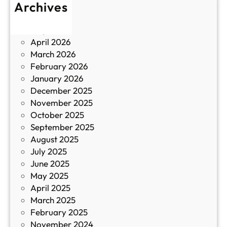
Archives
б
у
June 2026
и
р
May 2026
в
и
April 2026
в
March 2026
К
February 2026
и
January 2026
т
December 2025
а
November 2025
й
October 2025
з
September 2025
а
August 2025
с
July 2025
а
June 2025
м
May 2025
о
April 2025
л
March 2025
е
February 2025
т
November 2024
и