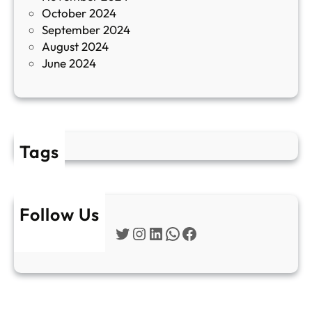
October 2024
т
September 2024
е
August 2024
E
June 2024
2
Tags
Follow Us
Twitter
Instagram
LinkedIn
WhatsApp
Facebook