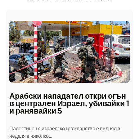
Арабски нападател откри огън
в централен Израел, убивайки 1
и ранявайки 5
Палестинец с израелско гражданство е вилнял в
неделя в няколко…