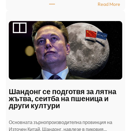
:
Read More
А
р
а
б
с
к
и
н
а
п
а
д
Шандонг се подготвя за лятна
а
жътва, сеитба на пшеница и
т
други култури
е
л
Основната зърнопроизводителна провинция на
о
Източен Китай, Шандонг, навлезе в пиковия…
т