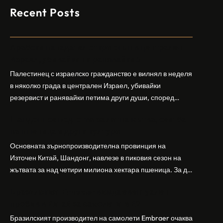
Recent Posts
Арабски нападател откри огън в централен
Израел, убивайки 1 и ранявайки 5
Палестинец с израелско гражданство е вилнял в неделя
в няколко града в централен Израел, убивайки
резервист и ранявайки петима други души, според
израелската полиция и армия. Нападателят е убит от
Шандонг се подготвя за лятна жътва, сеитба
полицията. Атаката дойде във време на повишено
на пшеница и други култури
напрежение след поредица от атаки на израелски
заселници и смъртоносната стрелба по палестинско
Основната зърнопроизводителна провинция на
бебе през уикенда в близкия…
Източен Китай, Шандонг, навлезе в пиковия сезон на
жътвата за над четири милиона хектара пшеница. За да
осигури гладка реколта, Министерството на
Бразилският Embraer вижда евентуален
земеделието и селските въпроси на провинция
пробив в Китай за самолетите E2
Шандонг се координира с транспортните,
метеорологичните, зърнените и нефтохимическите
Бразилският производител на самолети Embraer ⁠очаква