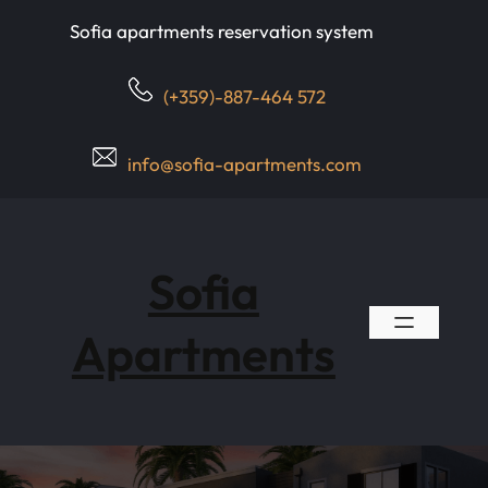
Skip
Sofia apartments reservation system
to
content
(+359)-887-464 572
info@sofia-apartments.com
Sofia
Apartments