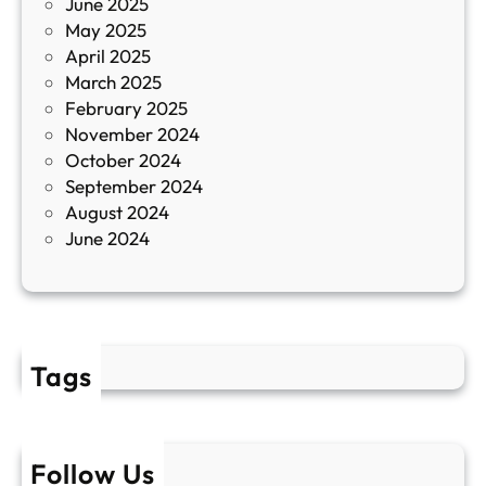
June 2025
м
May 2025
о
April 2025
л
March 2025
е
February 2025
т
November 2024
и
October 2024
т
September 2024
е
August 2024
E
June 2024
2
Tags
Follow Us