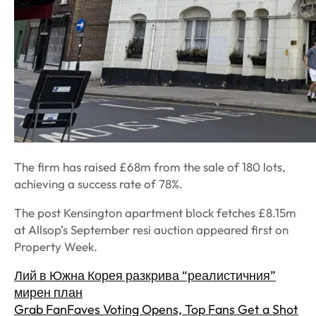
The firm has raised £68m from the sale of 180 lots,
achieving a success rate of 78%.
The post Kensington apartment block fetches £8.15m
at Allsop’s September resi auction appeared first on
Property Week.
Лий в Южна Корея разкрива “реалистичния”
мирен план
Grab FanFaves Voting Opens, Top Fans Get a Shot