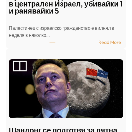
в централен Израел, убивайки 1
и ранявайки 5
Палестинец с израелско гражданство е вилнял в
неделя в няколко…
:
Read More
А
р
а
б
с
к
и
н
а
п
а
д
Шандонг се подготвя за лятна