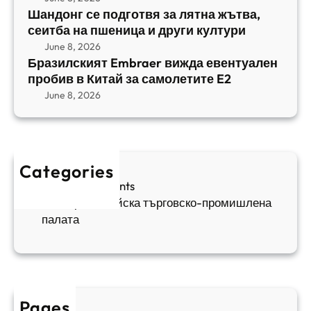
m
е
Шандонг се подготвя за лятна жътва,
1
b
сеитба на пшеница и други култури
и
и
r
т
June 8, 2026
р
a
Бразилският Embraer вижда евентуален
б
а
e
пробив в Китай за самолетите E2
а
н
r
June 8, 2026
н
я
в
а
в
и
п
а
ж
ш
й
д
е
к
Categories
а
н
и
Sofia Apartments
е
и
5
Българо-китайска търговско-промишлена
в
ц
палата
е
а
н
и
т
д
у
р
а
у
Pages
л