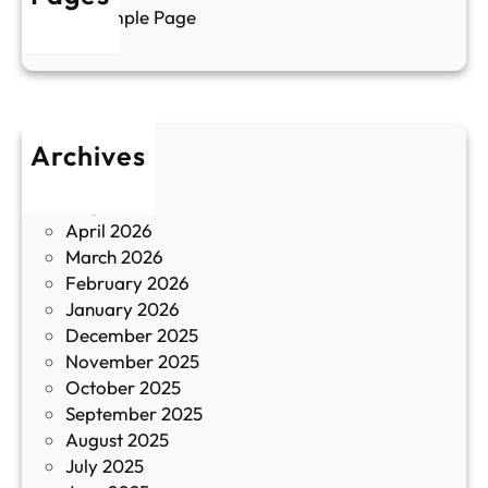
г
Sample Page
е
и
н
к
п
у
р
л
о
т
Archives
б
у
June 2026
и
р
May 2026
в
и
April 2026
в
March 2026
К
February 2026
и
January 2026
т
December 2025
а
November 2025
й
October 2025
з
September 2025
а
August 2025
с
July 2025
а