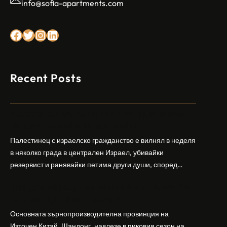
info@sofia-apartments.com
Facebook
Twitter
Instagram
LinkedIn
Recent Posts
Арабски нападател откри огън в централен
Израел, убивайки 1 и ранявайки 5
Палестинец с израелско гражданство е вилнял в неделя
в няколко града в централен Израел, убивайки
резервист и ранявайки петима други души, според
израелската полиция и армия. Нападателят е убит от
Шандонг се подготвя за лятна жътва, сеитба
полицията. Атаката дойде във време на повишено
на пшеница и други култури
напрежение след поредица от атаки на израелски
заселници и смъртоносната стрелба по палестинско
Основната зърнопроизводителна провинция на
бебе през уикенда в близкия…
Източен Китай, Шандонг, навлезе в пиковия сезон на