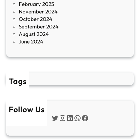
February 2025
т
November 2024
и
October 2024
т
September 2024
е
August 2024
E
June 2024
2
Tags
Follow Us
Twitter
Instagram
LinkedIn
WhatsApp
Facebook