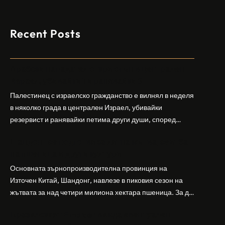
Recent Posts
Арабски нападател откри огън в централен
Израел, убивайки 1 и ранявайки 5
Палестинец с израелско гражданство е вилнял в неделя
в няколко града в централен Израел, убивайки
резервист и ранявайки петима други души, според
израелската полиция и армия. Нападателят е убит от
Шандонг се подготвя за лятна жътва, сеитба
полицията. Атаката дойде във време на повишено
на пшеница и други култури
напрежение след поредица от атаки на израелски
заселници и смъртоносната стрелба по палестинско
Основната зърнопроизводителна провинция на
бебе през уикенда в близкия…
Източен Китай, Шандонг, навлезе в пиковия сезон на
жътвата за над четири милиона хектара пшеница. За да
осигури гладка реколта, Министерството на
Бразилският Embraer вижда евентуален
земеделието и селските въпроси на провинция