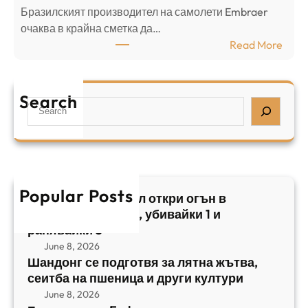
Бразилският производител на самолети Embraer
я
И
⁠очаква в крайна сметка да…
з
з
:
Read More
а
р
Б
л
а
р
я
е
а
т
Search
л
S
з
н
,
e
и
а
у
a
л
ж
б
r
с
ъ
и
c
к
т
в
h
Popular Posts
и
в
Арабски нападател откри огън в
а
я
а
централен Израел, убивайки 1 и
й
т
,
ранявайки 5
к
E
с
June 8, 2026
и
m
е
Шандонг се подготвя за лятна жътва,
1
b
сеитба на пшеница и други култури
и
и
r
т
June 8, 2026
р
a