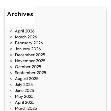
р
л
о
т
Archives
б
у
June 2026
и
р
May 2026
в
и
April 2026
в
March 2026
К
February 2026
и
January 2026
т
December 2025
а
November 2025
й
October 2025
з
September 2025
а
August 2025
с
July 2025
а
June 2025
м
May 2025
о
April 2025
л
March 2025
е