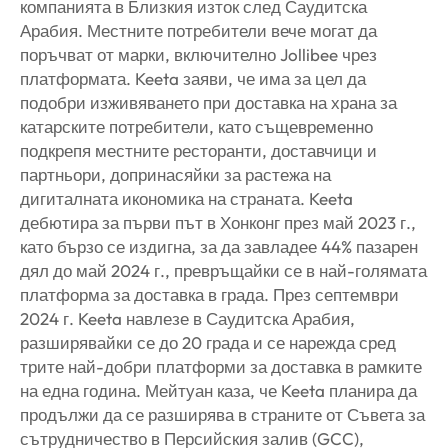
компанията в Близкия изток след Саудитска
Арабия. Местните потребители вече могат да
поръчват от марки, включително Jollibee чрез
платформата. Keeta заяви, че има за цел да
подобри изживяването при доставка на храна за
катарските потребители, като същевременно
подкрепя местните ресторанти, доставчици и
партньори, допринасяйки за растежа на
дигиталната икономика на страната. Keeta
дебютира за първи път в Хонконг през май 2023 г.,
като бързо се издигна, за да завладее 44% пазарен
дял до май 2024 г., превръщайки се в най-голямата
платформа за доставка в града. През септември
2024 г. Keeta навлезе в Саудитска Арабия,
разширявайки се до 20 града и се нарежда сред
трите най-добри платформи за доставка в рамките
на една година. Мейтуан каза, че Keeta планира да
продължи да се разширява в страните от Съвета за
сътрудничество в Персийския залив (GCC),