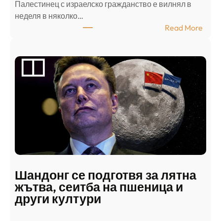
Палестинец с израелско гражданство е вилнял в
неделя в няколко…
:
Read More
А
р
а
б
с
к
и
н
а
п
а
д
Шандонг се подготвя за лятна
а
жътва, сеитба на пшеница и
т
други култури
е
л