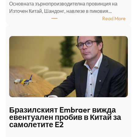
Основната зърнопроизводителна провинция на
о
Източен Китай, Шандонг, навлезе в пиковия…
т
:
Read More
к
Ш
р
а
и
н
о
д
г
о
ъ
н
н
г
в
с
ц
е
е
п
н
о
т
д
р
Бразилският Embraer вижда
г
а
евентуален пробив в Китай за
о
л
самолетите E2
т
е
в
н