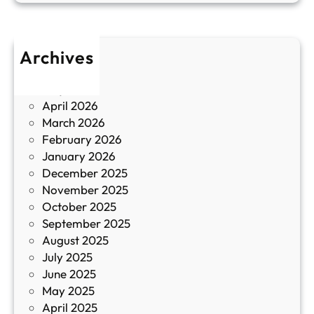
п
у
р
л
о
т
Archives
б
у
June 2026
и
р
May 2026
в
и
April 2026
в
March 2026
К
February 2026
и
January 2026
т
December 2025
а
November 2025
й
October 2025
з
September 2025
а
August 2025
с
July 2025
а
June 2025
м
May 2025
о
April 2025
л