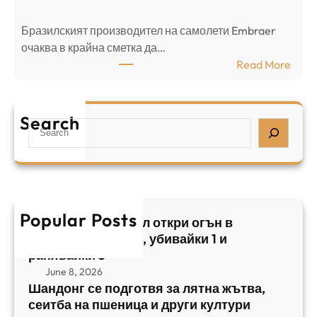
е
в
н
Бразилският производител на самолети Embraer
я
И
⁠очаква в крайна сметка да…
з
з
:
Read More
а
р
Б
л
а
р
я
е
а
т
Search
л
S
з
н
,
e
и
а
у
a
л
ж
б
r
с
ъ
и
c
к
т
в
h
Popular Posts
и
в
Арабски нападател откри огън в
а
я
а
централен Израел, убивайки 1 и
й
т
,
ранявайки 5
к
E
с
June 8, 2026
и
m
е
Шандонг се подготвя за лятна жътва,
1
b
сеитба на пшеница и други култури
и
и