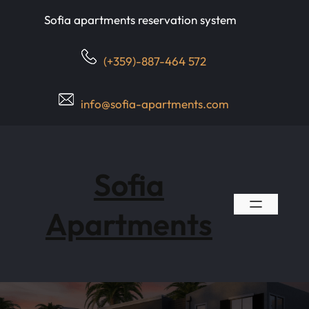
Skip
Sofia apartments reservation system
to
content
(+359)-887-464 572
info@sofia-apartments.com
Sofia
Apartments