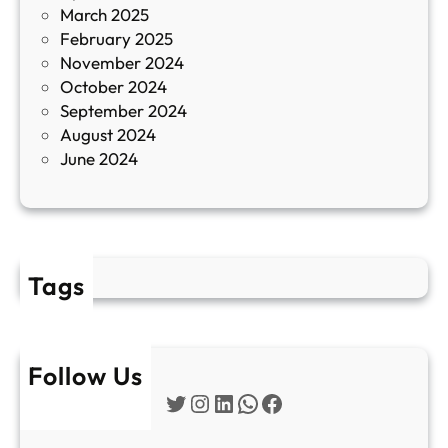
March 2025
е
February 2025
т
November 2024
и
October 2024
т
September 2024
е
August 2024
E
June 2024
2
Tags
Follow Us
Twitter
Instagram
LinkedIn
WhatsApp
Facebook