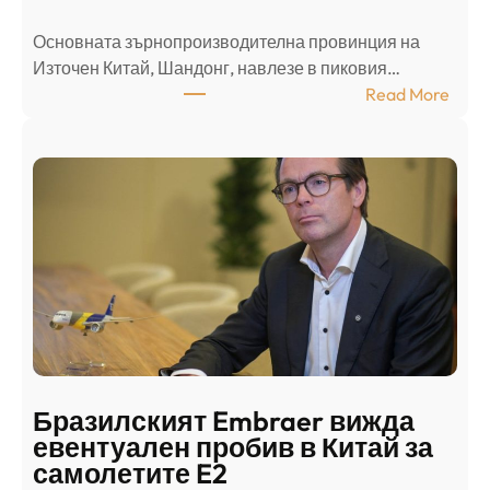
л
Основната зърнопроизводителна провинция на
о
Източен Китай, Шандонг, навлезе в пиковия…
т
:
Read More
к
Ш
р
а
и
н
о
д
г
о
ъ
н
н
г
в
с
ц
е
е
п
н
о
т
д
р
Бразилският Embraer вижда
г
а
евентуален пробив в Китай за
о
л
самолетите E2
т