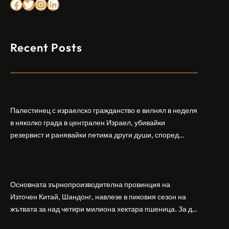
Facebook
Twitter
Instagram
LinkedIn
Recent Posts
Арабски нападател откри огън в централен
Израел, убивайки 1 и ранявайки 5
Палестинец с израелско гражданство е вилнял в неделя
в няколко града в централен Израел, убивайки
резервист и ранявайки петима други души, според
израелската полиция и армия. Нападателят е убит от
Шандонг се подготвя за лятна жътва, сеитба
полицията. Атаката дойде във време на повишено
на пшеница и други култури
напрежение след поредица от атаки на израелски
заселници и смъртоносната стрелба по палестинско
Основната зърнопроизводителна провинция на
бебе през уикенда в близкия…
Източен Китай, Шандонг, навлезе в пиковия сезон на
жътвата за над четири милиона хектара пшеница. За да
осигури гладка реколта, Министерството на