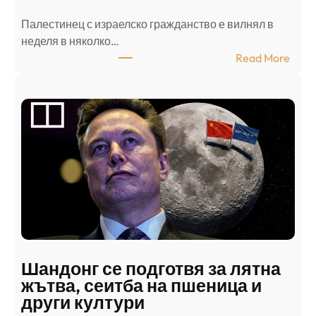
Палестинец с израелско гражданство е вилнял в
неделя в няколко…
:
Read More
А
р
а
б
с
к
и
н
а
п
а
д
Шандонг се подготвя за лятна
а
жътва, сеитба на пшеница и
т
други култури
е