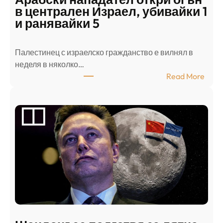
в централен Израел, убивайки 1
и ранявайки 5
Палестинец с израелско гражданство е вилнял в
неделя в няколко…
:
Read More
А
р
а
б
с
к
и
н
а
п
а
д