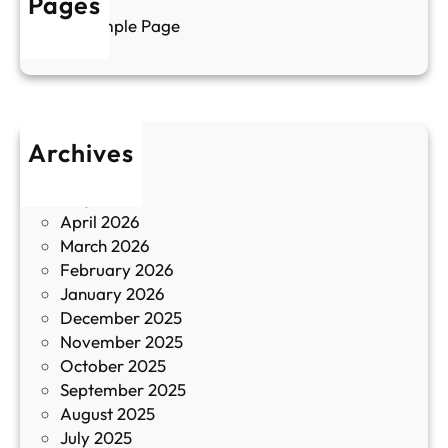
Pages
л
г
Sample Page
е
и
н
к
п
у
р
л
о
т
Archives
б
у
June 2026
и
р
May 2026
в
и
April 2026
в
March 2026
К
February 2026
и
January 2026
т
December 2025
а
November 2025
й
October 2025
з
September 2025
а
August 2025
с
July 2025
а