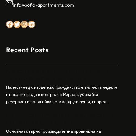
info@sofia-apartments.com
Facebook
Twitter
Instagram
LinkedIn
Recent Posts
Арабски нападател откри огън в централен
Израел, убивайки 1 и ранявайки 5
Палестинец с израелско гражданство е вилнял в неделя
в няколко града в централен Израел, убивайки
резервист и ранявайки петима други души, според
израелската полиция и армия. Нападателят е убит от
Шандонг се подготвя за лятна жътва, сеитба
полицията. Атаката дойде във време на повишено
на пшеница и други култури
напрежение след поредица от атаки на израелски
заселници и смъртоносната стрелба по палестинско
Основната зърнопроизводителна провинция на