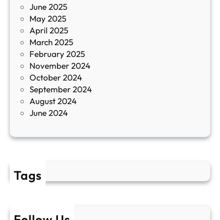
June 2025
м
May 2025
о
April 2025
л
March 2025
е
February 2025
т
November 2024
и
October 2024
т
September 2024
е
August 2024
E
June 2024
2
Tags
Follow Us