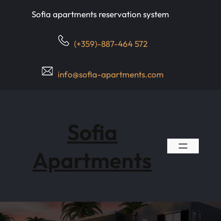
Skip
Sofia apartments reservation system
to
content
(+359)-887-464 572
info@sofia-apartments.com
Sofia
Apartments