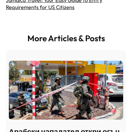
Jamaica Travel: Your Easy Guide to Entry
Requirements for US Citizens
More Articles & Posts
Арабски нападател откри огън