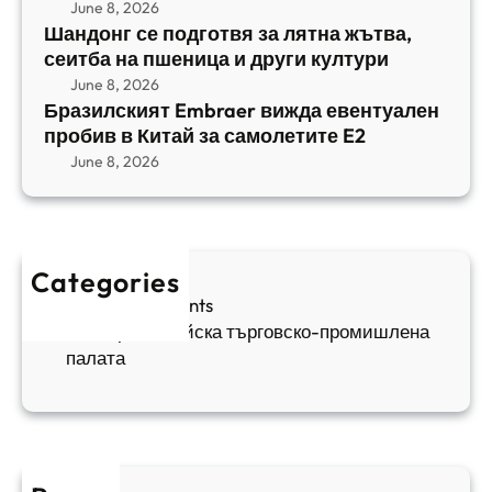
E
с
June 8, 2026
и
m
е
Шандонг се подготвя за лятна жътва,
1
b
сеитба на пшеница и други култури
и
и
r
т
June 8, 2026
р
a
Бразилският Embraer вижда евентуален
б
а
e
пробив в Китай за самолетите E2
а
н
r
June 8, 2026
н
я
в
а
в
и
п
а
ж
ш
й
д
е
к
Categories
а
н
и
Sofia Apartments
е
и
5
Българо-китайска търговско-промишлена
в
ц
палата
е
а
н
и
т
д
у
р
а
у