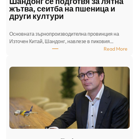
Шандонг се подготвя за лятна
а
жътва, сеитба на пшеница и
т
други култури
е
л
Основната зърнопроизводителна провинция на
о
Източен Китай, Шандонг, навлезе в пиковия…
т
:
Read More
к
Ш
р
а
и
н
о
д
г
о
ъ
н
н
г
в
с
ц
е
е
п
н
о
т
д
р