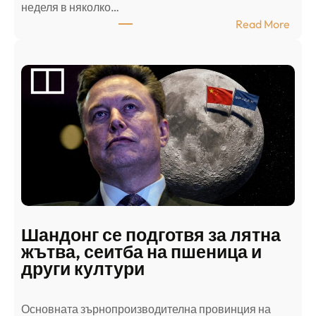
неделя в няколко…
:
Read More
А
р
а
б
с
к
и
н
а
п
а
д
Шандонг се подготвя за лятна
а
жътва, сеитба на пшеница и
т
други култури
е
л
Основната зърнопроизводителна провинция на
о