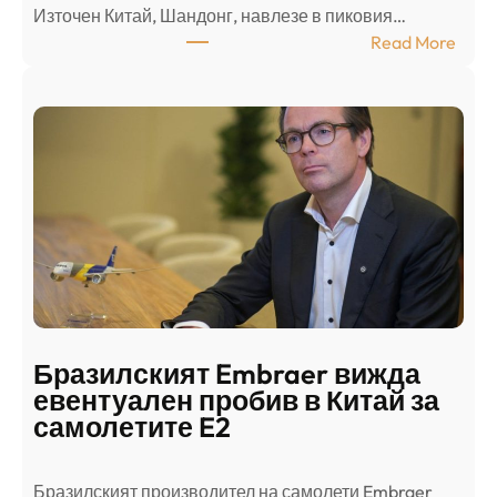
Източен Китай, Шандонг, навлезе в пиковия…
т
:
Read More
к
Ш
р
а
и
н
о
д
г
о
ъ
н
н
г
в
с
ц
е
е
п
н
о
т
д
р
Бразилският Embraer вижда
г
а
евентуален пробив в Китай за
о
л
самолетите E2
т
е
в
н
Бразилският производител на самолети Embraer
я