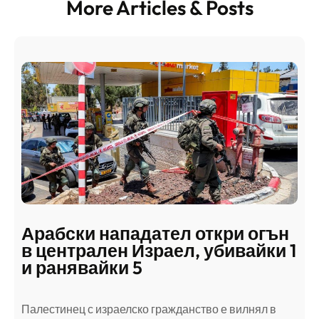
More Articles & Posts
Арабски нападател откри огън
в централен Израел, убивайки 1
и ранявайки 5
Палестинец с израелско гражданство е вилнял в