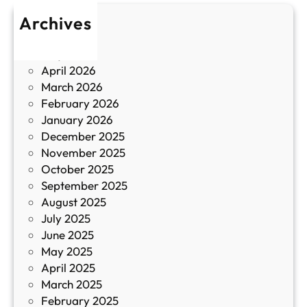
о
т
Archives
б
у
June 2026
и
р
May 2026
в
и
April 2026
в
March 2026
К
February 2026
и
January 2026
т
December 2025
а
November 2025
й
October 2025
з
September 2025
а
August 2025
с
July 2025
а
June 2025
м
May 2025
о
April 2025
л
March 2025
е
February 2025
т