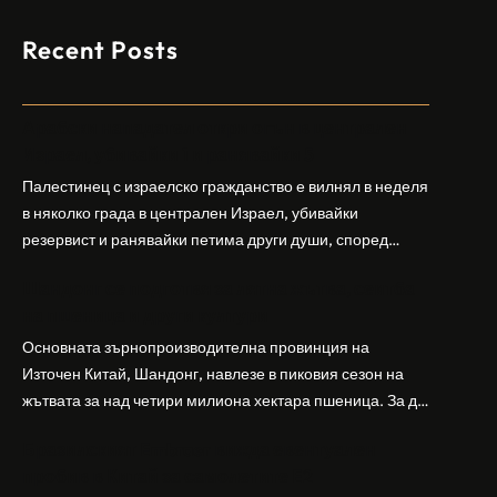
Recent Posts
Арабски нападател откри огън в централен
Израел, убивайки 1 и ранявайки 5
Палестинец с израелско гражданство е вилнял в неделя
в няколко града в централен Израел, убивайки
резервист и ранявайки петима други души, според
израелската полиция и армия. Нападателят е убит от
Шандонг се подготвя за лятна жътва, сеитба
полицията. Атаката дойде във време на повишено
на пшеница и други култури
напрежение след поредица от атаки на израелски
заселници и смъртоносната стрелба по палестинско
Основната зърнопроизводителна провинция на
бебе през уикенда в близкия…
Източен Китай, Шандонг, навлезе в пиковия сезон на
жътвата за над четири милиона хектара пшеница. За да
осигури гладка реколта, Министерството на
Бразилският Embraer вижда евентуален
земеделието и селските въпроси на провинция
пробив в Китай за самолетите E2
Шандонг се координира с транспортните,