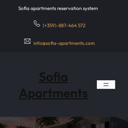
Skip
Sofia apartments reservation system
to
content
(+359)-887-464 572
info@sofia-apartments.com
Sofia
Apartments