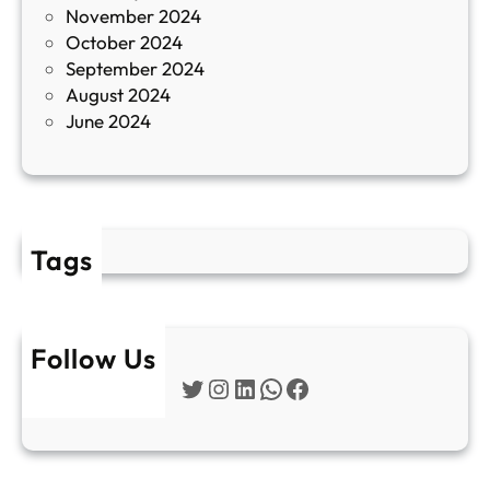
November 2024
и
October 2024
т
September 2024
е
August 2024
E
June 2024
2
Tags
Follow Us
Twitter
Instagram
LinkedIn
WhatsApp
Facebook