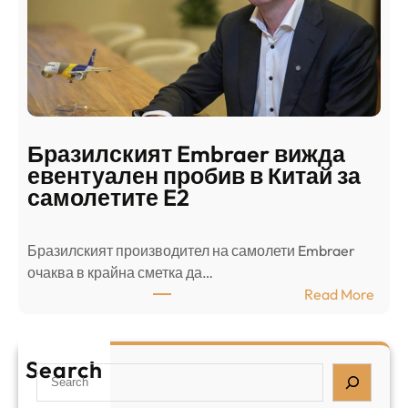
н
н
г
в
с
ц
е
е
п
н
о
т
д
р
Бразилският Embraer вижда
г
а
евентуален пробив в Китай за
о
л
самолетите E2
т
е
в
н
Бразилският производител на самолети Embraer
я
И
⁠очаква в крайна сметка да…
з
з
:
Read More
а
р
Б
л
а
р
я
е
а
т
Search
л
S
з
н
,
e
и
а