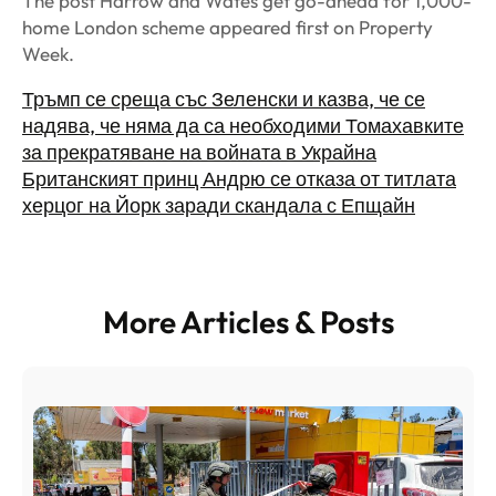
The post Harrow and Wates get go-ahead for 1,000-
home London scheme appeared first on Property
Week.
Тръмп се среща със Зеленски и казва, че се
надява, че няма да са необходими Томахавките
за прекратяване на войната в Украйна
Британският принц Андрю се отказа от титлата
херцог на Йорк заради скандала с Епщайн
More Articles & Posts