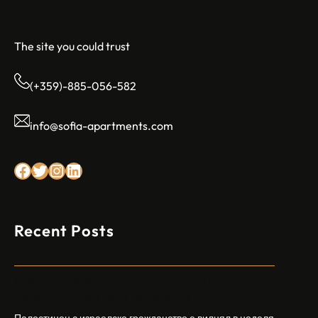
The site you could trust
(+359)-885-056-582
info@sofia-apartments.com
Facebook
Twitter
Instagram
LinkedIn
Recent Posts
Арабски нападател откри огън в централен
Израел, убивайки 1 и ранявайки 5