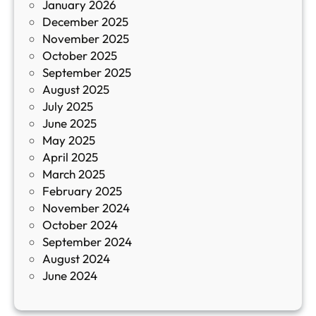
January 2026
т
December 2025
а
November 2025
й
October 2025
з
September 2025
а
August 2025
с
July 2025
а
June 2025
м
May 2025
о
April 2025
л
March 2025
е
February 2025
т
November 2024
и
October 2024
т
September 2024
е
August 2024
E
June 2024
2