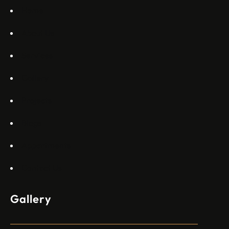
Commercial Aviation Арджан Мейер…
Home
About Us
Services
Gallery
Projects
Blogs
Appartments
Contact Us
Gallery