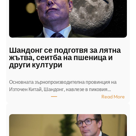
к
и
н
а
п
а
д
Шандонг се подготвя за лятна
а
жътва, сеитба на пшеница и
т
други култури
е
л
Основната зърнопроизводителна провинция на
о
Източен Китай, Шандонг, навлезе в пиковия…
т
:
Read More
к
Ш
р
а
и
н
о
д
г
о
ъ