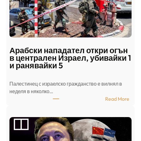
Арабски нападател откри огън
в централен Израел, убивайки 1
и ранявайки 5
Палестинец с израелско гражданство е вилнял в
неделя в няколко…
:
Read More
А
р
а
б
с