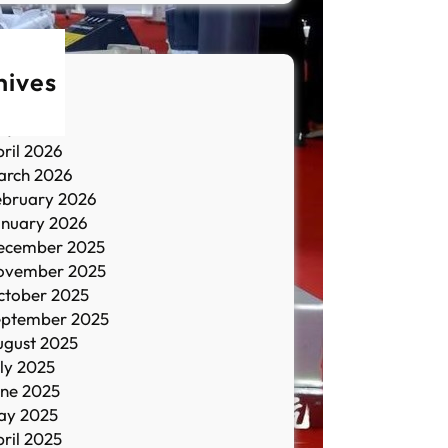
hives
une 2026
ay 2026
ril 2026
arch 2026
ebruary 2026
anuary 2026
ecember 2025
ovember 2025
ctober 2025
eptember 2025
ugust 2025
ly 2025
une 2025
ay 2025
ril 2025