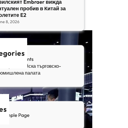
зилският Embraer вижда
нтуален пробив в Китай за
олетите E2
une 8, 2026
egories
fia Apartments
ългаро-китайска търговско-
ромишлена палата
es
Sample Page