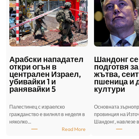
Арабски нападател
Шандонг се
откри огън в
подготвя за
централен Израел,
жътва, сеит
убивайки 1 и
пшеница и 
ранявайки 5
култури
Палестинец с израелско
Основната зърноп
гражданство е вилнял в неделя в
провинция на Източ
няколко…
Шандонг, навлезе 
:
Read More
А