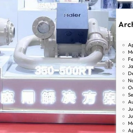
Arc
J
M
Ap
M
F
J
D
N
O
S
A
Ju
J
M
Ap