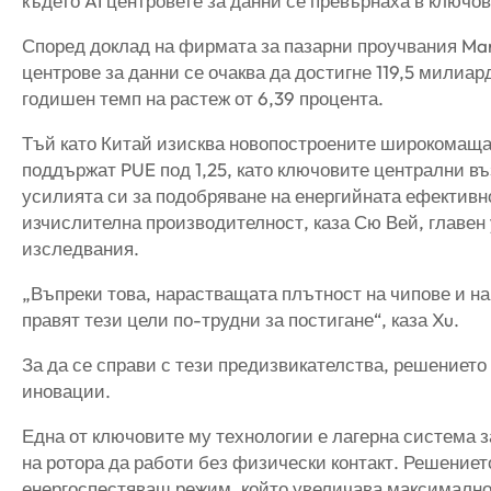
където AI центровете за данни се превърнаха в ключо
Според доклад на фирмата за пазарни проучвания Mark
центрове за данни се очаква да достигне 119,5 милиар
годишен темп на растеж от 6,39 процента.
Тъй като Китай изисква новопостроените широкомаща
поддържат PUE под 1,25, като ключовите централни въ
усилията си за подобряване на енергийната ефектив
изчислителна производителност, каза Сю Вей, главен 
изследвания.
„Въпреки това, нарастващата плътност на чипове и н
правят тези цели по-трудни за постигане“, каза Xu.
За да се справи с тези предизвикателства, решението
иновации.
Една от ключовите му технологии е лагерна система з
на ротора да работи без физически контакт. Решениет
енергоспестяващ режим, който увеличава максимално