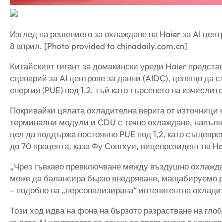
Изглед на решението за охлаждане на Haier за AI цент
8 април. [Photo provided to chinadaily.com.cn]
Китайският гигант за домакински уреди Haier предста
сценарий за AI центрове за данни (AIDC), целящо да 
енергия (PUE) под 1,2, тъй като търсенето на изчисли
Покривайки цялата охладителна верига от източници 
терминални модули и CDU с течно охлаждане, напълн
цел да поддържа постоянно PUE под 1,2, като същевр
до 70 процента, каза Фу Сонгхуи, вицепрезидент на H
„Чрез гъвкаво превключване между въздушно охлажда
може да балансира бързо внедряване, мащабируемо 
– подобно на „персонализирана“ интелигентна охладит
Този ход идва на фона на бързото разрастване на гло