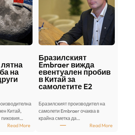
Бразилският
 лятна
Embraer вижда
ба на
евентуален пробив
други
в Китай за
самолетите E2
роизводителна
Бразилският производител на
ен Китай,
самолети Embraer ⁠очаква в
в пиковия…
крайна сметка да…
:
:
Read More
Read More
Ш
Б