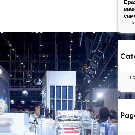
Бра
еве
сам
J
Cat
So
Б
п
Pag