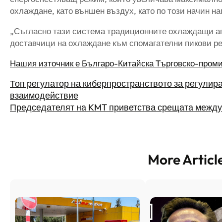
охлаждане, като външен въздух, като по този начин 
„Съгласно тази система традиционните охлаждащи аг
доставчици на охлаждане към спомагателни пикови рег
Нашия източник е Българо-Китайска Търговско-пром
Топ регулатор на киберпространството за регулира
взаимодействие
Председателят на KMT приветства срещата между
More Articl