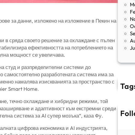
M
F
N
рове за данни, изложено на изложение в Пекин на
O
S
ви в сряда своето решение за охлаждане с пълен
A
стабилизира ефективността на потреблението на
J
телна мощност се увеличава.
на студ и разпределителни системи до
о самостоятелно разработената система има за
еменно намалява изискванията за пространство с
Tag
aier Smart Home.
не, течно охлаждане и хибридни режими, той
разширяване и адаптивност към екстремни среди
Fol
елна система за AI супер мозъка“, каза Фу.
балната цифрова икономика и AI индустрията,