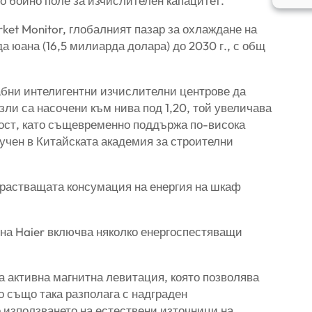
во бойно поле за изчислителен капацитет.
et Monitor, глобалният пазар за охлаждане на
да юана (16,5 милиарда долара) до 2030 г., с общ
бни интелигентни изчислителни центрове да
зли са насочени към нива под 1,20, той увеличава
ност, като същевременно поддържа по-висока
учен в Китайската академия за строителни
арастващата консумация на енергия на шкаф
 на Haier включва няколко енергоспестяващи
а активна магнитна левитация, която позволява
о също така разполага с надграден
 използването на естествени източници на