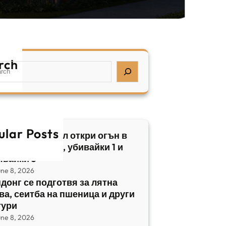
rch
ular Posts
бски нападател откри огън в
трален Израел, убивайки 1 и
явайки 5
une 8, 2026
донг се подготвя за лятна
ва, сеитба на пшеница и други
тури
une 8, 2026