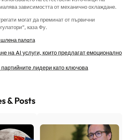
намалява зависимостта от механично охлаждане.
регати могат да преминат от първични
улатори“, каза Фу.
ишлена палaта
не на AI услуги, които предлагат емоционално
 партийните лидери като ключова
es & Posts