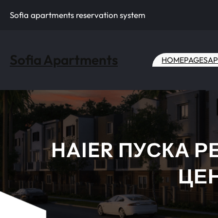
Skip
Sofia apartments reservation system
to
content
Sofia Apartments
HOME
PAGES
AP
HAIER ПУСКА Р
ЦЕ