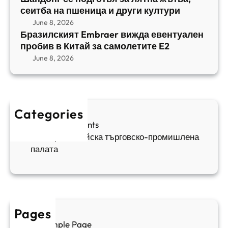
b
сеитба на пшеница и други култури
и
и
r
т
June 8, 2026
р
a
Бразилският Embraer вижда евентуален
б
а
e
пробив в Китай за самолетите E2
а
н
r
June 8, 2026
н
я
в
а
в
и
п
а
ж
ш
й
д
е
к
Categories
а
н
и
Sofia Apartments
е
и
5
Българо-китайска търговско-промишлена
в
ц
палата
е
а
н
и
т
д
у
р
а
у
Pages
л
г
Sample Page
е