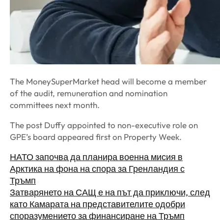
The MoneySuperMarket head will become a member
of the audit, remuneration and nomination
committees next month.
The post Duffy appointed to non-executive role on
GPE’s board appeared first on Property Week.
НАТО започва да планира военна мисия в
Арктика на фона на спора за Гренландия с
Тръмп
Затварянето на САЩ е на път да приключи, след
като Камарата на представителите одобри
споразумението за финансиране на Тръмп