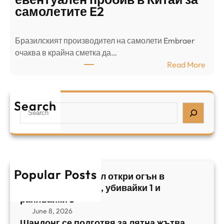
о
л
самолетите E2
т
е
в
н
Бразилският производител на самолети Embraer
я
И
⁠очаква в крайна сметка да…
з
з
:
Read More
а
р
Б
л
а
р
я
е
а
т
Search
л
S
з
н
,
e
и
а
у
a
л
ж
б
r
с
ъ
и
c
к
т
в
h
Popular Posts
и
в
Арабски нападател откри огън в
а
я
а
централен Израел, убивайки 1 и
й
т
,
ранявайки 5
к
E
с
June 8, 2026
и
m
е
Шандонг се подготвя за лятна жътва,
1