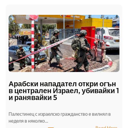
Арабски нападател откри огън
в централен Израел, убивайки 1
и ранявайки 5
Палестинец с израелско гражданство е вилнял в
неделя в няколко…
:
Read More