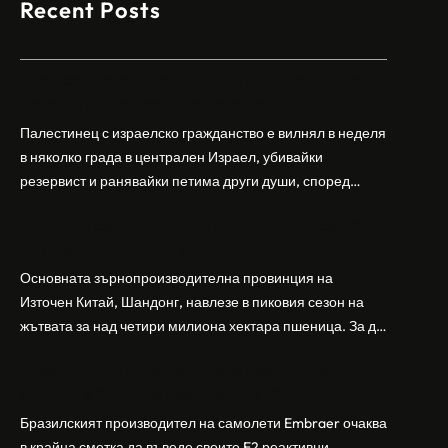
Recent Posts
Арабски нападател откри огън в централен
Израел, убивайки 1 и ранявайки 5
Палестинец с израелско гражданство е вилнял в неделя
в няколко града в централен Израел, убивайки
резервист и ранявайки петима други души, според
израелската полиция и армия. Нападателят е убит от
Шандонг се подготвя за лятна жътва, сеитба
полицията. Атаката дойде във време на повишено
на пшеница и други култури
напрежение след поредица от атаки на израелски
заселници и смъртоносната стрелба по палестинско
Основната зърнопроизводителна провинция на
бебе през уикенда в близкия…
Източен Китай, Шандонг, навлезе в пиковия сезон на
жътвата за над четири милиона хектара пшеница. За да
осигури гладка реколта, Министерството на
Бразилският Embraer вижда евентуален
земеделието и селските въпроси на провинция
пробив в Китай за самолетите E2
Шандонг се координира с транспортните,
метеорологичните, зърнените и нефтохимическите
Бразилският производител на самолети Embraer ⁠очаква
власти за създаване на бензиностанции. Площта за
в крайна сметка да въведе своите ⁠E2 реактивни