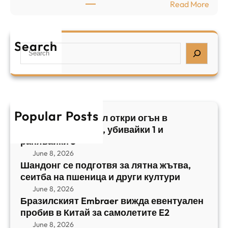
:
Read More
а
р
Б
л
а
р
я
е
а
т
Search
л
S
з
н
,
e
и
а
у
a
л
ж
б
r
с
ъ
и
c
к
т
в
h
Popular Posts
и
в
Арабски нападател откри огън в
а
я
а
централен Израел, убивайки 1 и
й
т
,
ранявайки 5
к
E
с
June 8, 2026
и
m
е
Шандонг се подготвя за лятна жътва,
1
b
сеитба на пшеница и други култури
и
и
r
т
June 8, 2026
р
a
Бразилският Embraer вижда евентуален
б
а
e
пробив в Китай за самолетите E2
а
н
r
June 8, 2026
н
я