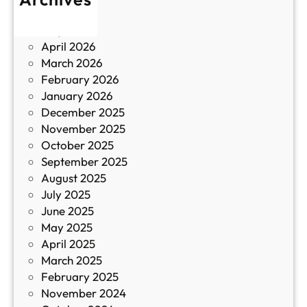
у
June 2026
и
р
May 2026
в
и
April 2026
в
March 2026
К
February 2026
и
January 2026
т
December 2025
а
November 2025
й
October 2025
з
September 2025
а
August 2025
с
July 2025
а
June 2025
м
May 2025
о
April 2025
л
March 2025
е
February 2025
т
November 2024
и