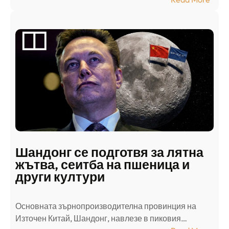
А
р
а
б
с
к
и
н
а
п
а
д
Шандонг се подготвя за лятна
а
жътва, сеитба на пшеница и
т
други култури
е
л
Основната зърнопроизводителна провинция на
о
Източен Китай, Шандонг, навлезе в пиковия…
т