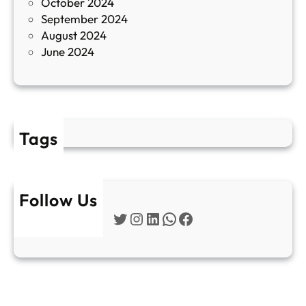
October 2024
т
September 2024
е
August 2024
E
June 2024
2
Tags
Follow Us
Twitter
Instagram
LinkedIn
WhatsApp
Facebook