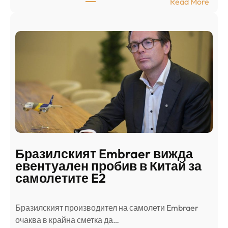
:
Read More
к
Ш
р
а
и
н
о
д
г
о
ъ
н
н
г
в
с
ц
е
е
п
н
о
т
д
р
Бразилският Embraer вижда
г
а
евентуален пробив в Китай за
о
л
самолетите E2
т
е
в
н
Бразилският производител на самолети Embraer
я
И
⁠очаква в крайна сметка да…
з
з