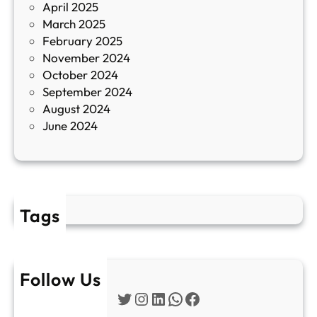
April 2025
л
March 2025
е
February 2025
т
November 2024
и
October 2024
т
September 2024
е
August 2024
E
June 2024
2
Tags
Follow Us
Twitter
Instagram
LinkedIn
WhatsApp
Facebook