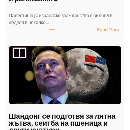
Палестинец с израелско гражданство е вилнял в
неделя в няколко…
:
Read More
А
р
а
б
с
к
и
н
а
п
а
д
Шандонг се подготвя за лятна
а
жътва, сеитба на пшеница и
т
други култури