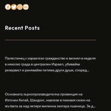
Facebook
Twitter
Instagram
LinkedIn
Recent Posts
Арабски нападател откри огън в централен
Израел, убивайки 1 и ранявайки 5
Палестинец с израелско гражданство е вилнял в неделя
в няколко града в централен Израел, убивайки
резервист и ранявайки петима други души, според
израелската полиция и армия. Нападателят е убит от
Шандонг се подготвя за лятна жътва, сеитба
полицията. Атаката дойде във време на повишено
на пшеница и други култури
напрежение след поредица от атаки на израелски
заселници и смъртоносната стрелба по палестинско
Основната зърнопроизводителна провинция на
бебе през уикенда в близкия…
Източен Китай, Шандонг, навлезе в пиковия сезон на
жътвата за над четири милиона хектара пшеница. За да