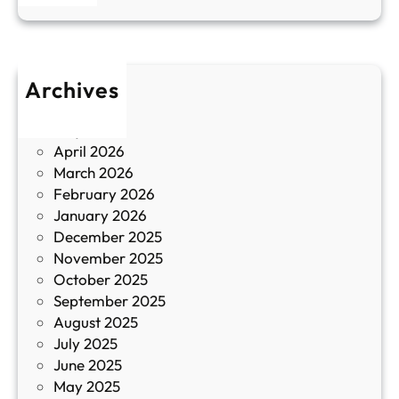
н
к
п
у
р
л
о
т
Archives
б
у
June 2026
и
р
May 2026
в
и
April 2026
в
March 2026
К
February 2026
и
January 2026
т
December 2025
а
November 2025
й
October 2025
з
September 2025
а
August 2025
с
July 2025
а
June 2025
м
May 2025
о