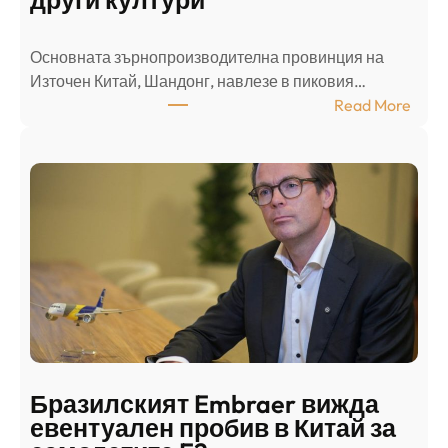
е
л
Основната зърнопроизводителна провинция на
о
Източен Китай, Шандонг, навлезе в пиковия…
т
:
Read More
к
Ш
р
а
и
н
о
д
г
о
ъ
н
н
г
в
с
ц
е
е
п
н
о
т
д
р
Бразилският Embraer вижда
г
а
евентуален пробив в Китай за
о
л