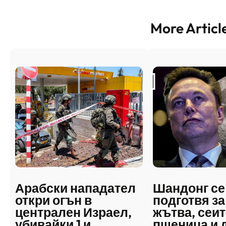
More Articl
Арабски нападател
Шандонг се
откри огън в
подготвя за
централен Израел,
жътва, сеит
убивайки 1 и
пшеница и 