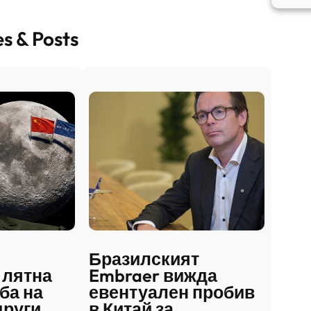
es & Posts
Бразилският
 лятна
Embraer вижда
ба на
евентуален пробив
други
в Китай за