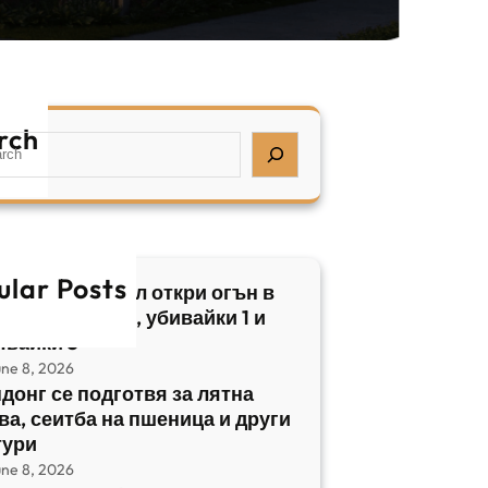
rch
ular Posts
бски нападател откри огън в
трален Израел, убивайки 1 и
явайки 5
une 8, 2026
донг се подготвя за лятна
ва, сеитба на пшеница и други
тури
une 8, 2026