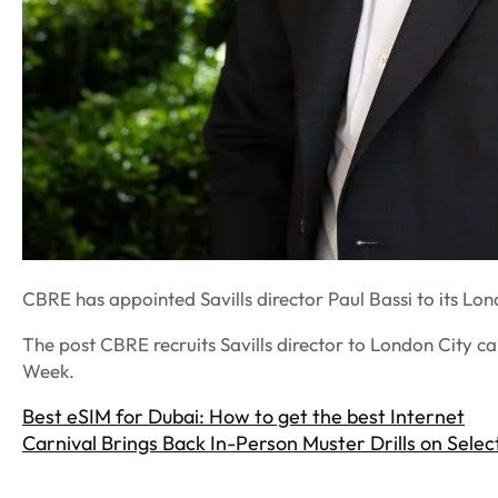
CBRE has appointed Savills director Paul Bassi to its Lo
The post CBRE recruits Savills director to London City c
Week.
Best eSIM for Dubai: How to get the best Internet
Carnival Brings Back In-Person Muster Drills on Selec