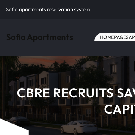
Skip
Sofia apartments reservation system
to
content
Sofia Apartments
HOME
PAGES
AP
CBRE RECRUITS SA
CAPI