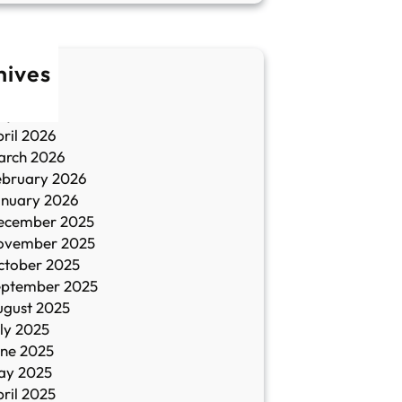
hives
une 2026
ay 2026
ril 2026
arch 2026
ebruary 2026
anuary 2026
ecember 2025
ovember 2025
ctober 2025
eptember 2025
ugust 2025
ly 2025
une 2025
ay 2025
ril 2025