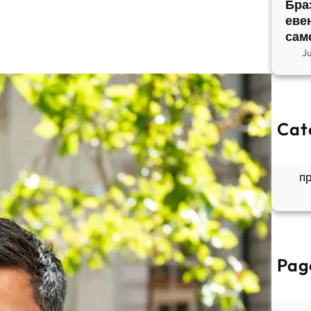
Бра
еве
сам
J
Cat
So
Б
п
Pag