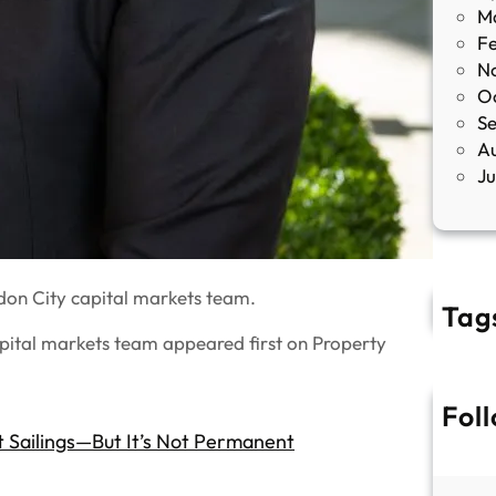
M
F
N
O
S
A
J
ndon City capital markets team.
Tag
apital markets team appeared first on Property
Fol
t Sailings—But It’s Not Permanent