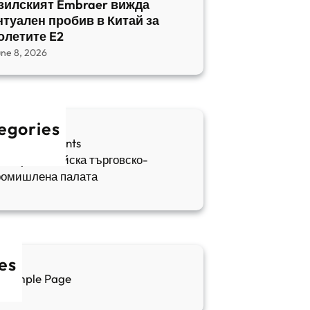
зилският Embraer вижда
нтуален пробив в Китай за
олетите E2
une 8, 2026
egories
fia Apartments
ългаро-китайска търговско-
ромишлена палата
es
Sample Page