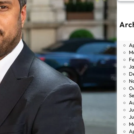
Arc
J
M
Ap
M
F
J
D
N
O
S
A
Ju
J
M
Ap