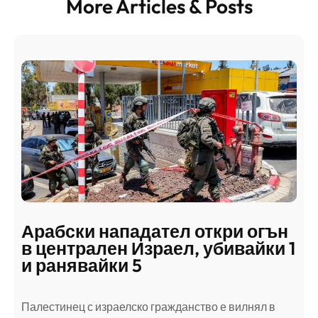
More Articles & Posts
Арабски нападател откри огън
в централен Израел, убивайки 1
и ранявайки 5
Палестинец с израелско гражданство е вилнял в