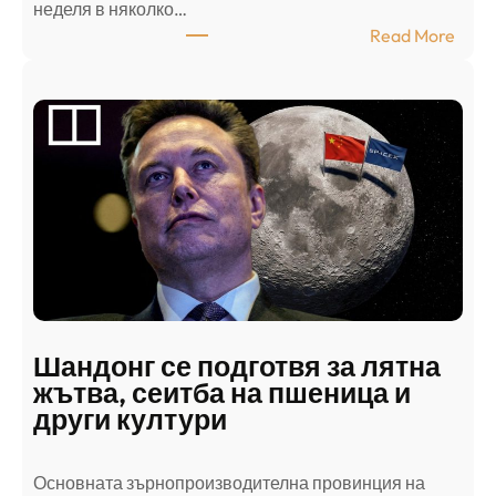
неделя в няколко…
:
Read More
А
р
а
б
с
к
и
н
а
п
а
д
Шандонг се подготвя за лятна
а
жътва, сеитба на пшеница и
т
други култури
е
л
Основната зърнопроизводителна провинция на
о