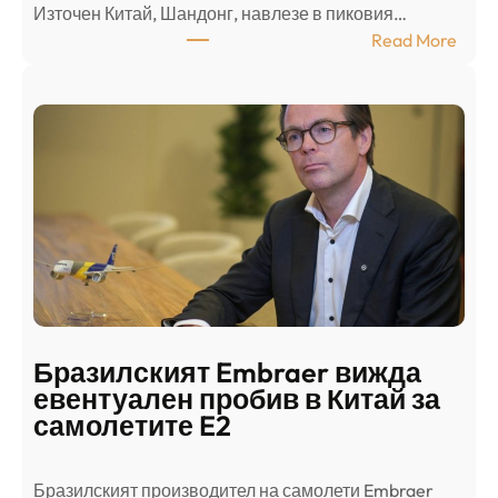
Източен Китай, Шандонг, навлезе в пиковия…
т
:
Read More
к
Ш
р
а
и
н
о
д
г
о
ъ
н
н
г
в
с
ц
е
е
п
н
о
т
д
р
Бразилският Embraer вижда
г
а
евентуален пробив в Китай за
о
л
самолетите E2
т
е
в
н
Бразилският производител на самолети Embraer
я
И