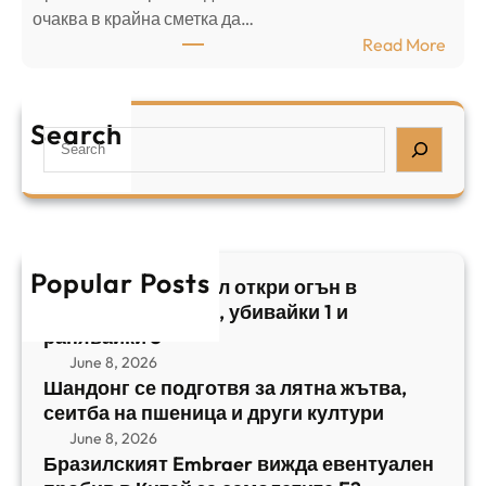
⁠очаква в крайна сметка да…
з
з
:
Read More
а
р
Б
л
а
р
я
е
а
т
Search
л
S
з
н
,
e
и
а
у
a
л
ж
б
r
с
ъ
и
c
к
т
в
h
Popular Posts
и
в
Арабски нападател откри огън в
а
я
а
централен Израел, убивайки 1 и
й
т
,
ранявайки 5
к
E
с
June 8, 2026
и
m
е
Шандонг се подготвя за лятна жътва,
1
b
сеитба на пшеница и други култури
и
и
r
т
June 8, 2026
р
a
Бразилският Embraer вижда евентуален
б
а
e