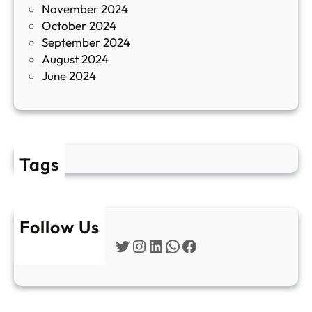
November 2024
и
October 2024
т
September 2024
е
August 2024
E
June 2024
2
Tags
Follow Us
Twitter
Instagram
LinkedIn
WhatsApp
Facebook