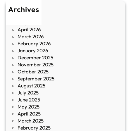
о
т
Archives
б
у
June 2026
и
р
May 2026
в
и
April 2026
в
March 2026
К
February 2026
и
January 2026
т
December 2025
а
November 2025
й
October 2025
з
September 2025
а
August 2025
с
July 2025
а
June 2025
м
May 2025
о
April 2025
л
March 2025
е
February 2025
т