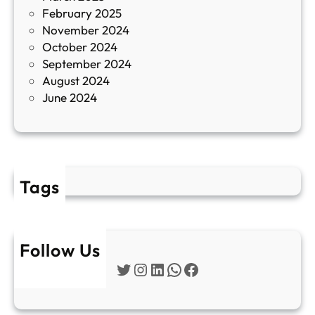
February 2025
т
November 2024
и
October 2024
т
September 2024
е
August 2024
E
June 2024
2
Tags
Follow Us
Twitter
Instagram
LinkedIn
WhatsApp
Facebook