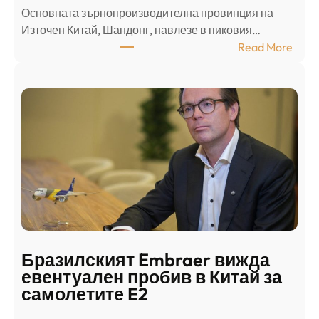
Основната зърнопроизводителна провинция на
о
Източен Китай, Шандонг, навлезе в пиковия…
т
:
Read More
к
Ш
р
а
и
н
о
д
г
о
ъ
н
н
г
в
с
ц
е
е
п
н
о
т
д
р
Бразилският Embraer вижда
г
а
евентуален пробив в Китай за
о
л
самолетите E2
т
е