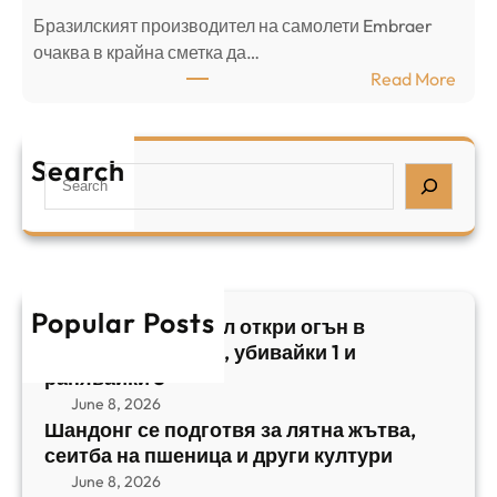
в
н
Бразилският производител на самолети Embraer
я
И
⁠очаква в крайна сметка да…
з
з
:
Read More
а
р
Б
л
а
р
я
е
а
т
Search
л
S
з
н
,
e
и
а
у
a
л
ж
б
r
с
ъ
и
c
к
т
в
h
Popular Posts
и
в
Арабски нападател откри огън в
а
я
а
централен Израел, убивайки 1 и
й
т
,
ранявайки 5
к
E
с
June 8, 2026
и
m
е
Шандонг се подготвя за лятна жътва,
1
b
сеитба на пшеница и други култури
и
и
r
т
June 8, 2026
р