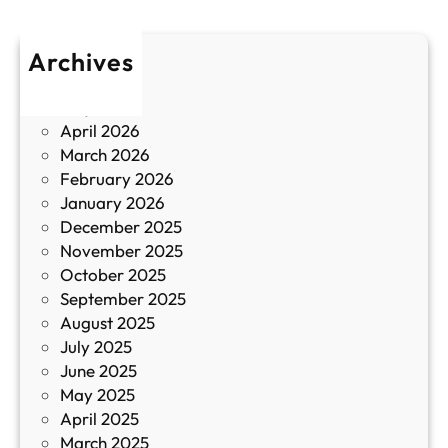
р
л
о
т
Archives
б
у
June 2026
и
р
May 2026
в
и
April 2026
в
March 2026
К
February 2026
и
January 2026
т
December 2025
а
November 2025
й
October 2025
з
September 2025
а
August 2025
с
July 2025
а
June 2025
м
May 2025
о
April 2025
л
March 2025
е