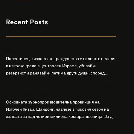
Recent Posts
Арабски нападател откри огън в централен
Израел, убивайки 1 и ранявайки 5
Палестинец с израелско гражданство е вилнял в неделя
в няколко града в централен Израел, убивайки
резервист и ранявайки петима други души, според
израелската полиция и армия. Нападателят е убит от
Шандонг се подготвя за лятна жътва, сеитба
полицията. Атаката дойде във време на повишено
на пшеница и други култури
напрежение след поредица от атаки на израелски
заселници и смъртоносната стрелба по палестинско
Основната зърнопроизводителна провинция на
бебе през уикенда в близкия…
Източен Китай, Шандонг, навлезе в пиковия сезон на
жътвата за над четири милиона хектара пшеница. За да
осигури гладка реколта, Министерството на
Бразилският Embraer вижда евентуален
земеделието и селските въпроси на провинция