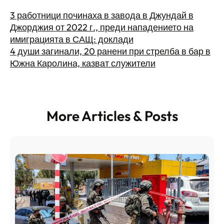
3 работници починаха в завода в Джундай в
Джорджия от 2022 г., преди нападението на
имиграцията в САЩ: доклади
4 души загинали, 20 ранени при стрелба в бар в
Южна Каролина, казват служители
More Articles & Posts