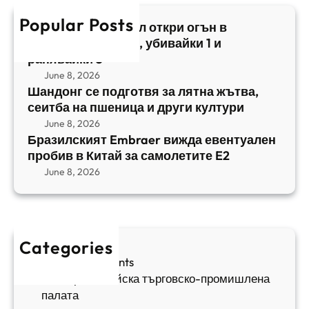
к
т
в
h
Popular Posts
и
в
Арабски нападател откри огън в
а
я
а
централен Израел, убивайки 1 и
й
т
,
ранявайки 5
к
E
с
June 8, 2026
и
m
е
Шандонг се подготвя за лятна жътва,
1
b
сеитба на пшеница и други култури
и
и
r
т
June 8, 2026
р
a
Бразилският Embraer вижда евентуален
б
а
e
пробив в Китай за самолетите E2
а
н
r
June 8, 2026
н
я
в
а
в
и
п
а
ж
ш
й
д
е
к
Categories
а
н
и
Sofia Apartments
е
и
5
Българо-китайска търговско-промишлена
в
ц
палата
е
а