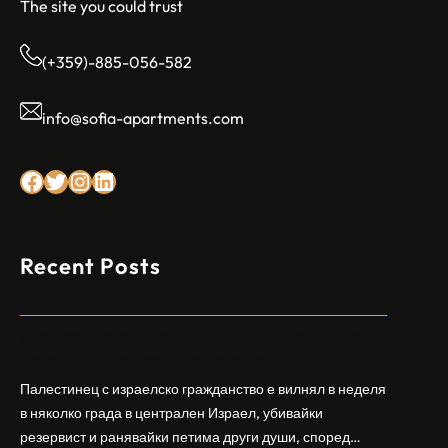
The site you could trust
(+359)-885-056-582
info@sofia-apartments.com
Facebook
Twitter
Instagram
LinkedIn
Recent Posts
Арабски нападател откри огън в централен
Израел, убивайки 1 и ранявайки 5
Палестинец с израелско гражданство е вилнял в неделя
в няколко града в централен Израел, убивайки
резервист и ранявайки петима други души, според