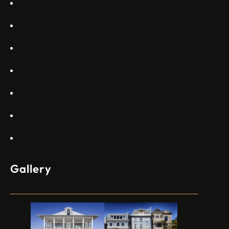
About Us
Services
Gallery
Projects
Blogs
Appartments
Contact Us
Gallery