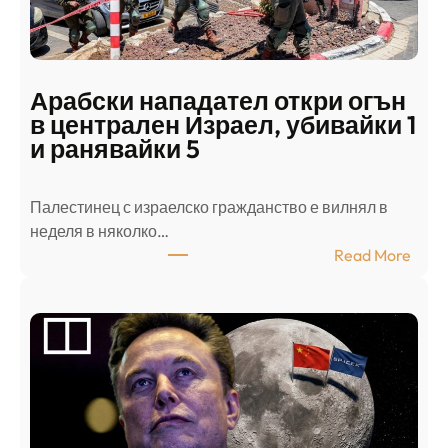
Арабски нападател откри огън
в централен Израел, убивайки 1
и ранявайки 5
Палестинец с израелско гражданство е вилнял в
неделя в няколко…
:
Read More
А
р
а
б
с
к
и
н