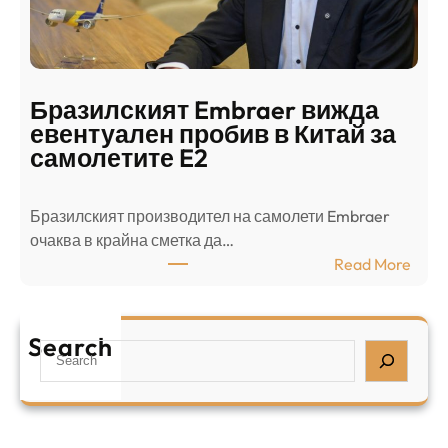
с
ц
е
е
п
н
о
т
д
р
Бразилският Embraer вижда
г
а
евентуален пробив в Китай за
о
л
самолетите E2
т
е
в
н
Бразилският производител на самолети Embraer
я
И
⁠очаква в крайна сметка да…
з
з
:
Read More
а
р
Б
л
а
р
я
е
а
т
Search
л
S
з
н
,
e
и
а
у
a
л
ж
б
r
с
ъ
и
c