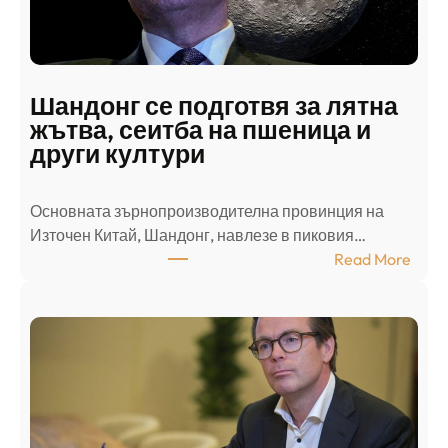
а
п
а
д
Шандонг се подготвя за лятна
а
жътва, сеитба на пшеница и
т
други култури
е
л
Основната зърнопроизводителна провинция на
о
Източен Китай, Шандонг, навлезе в пиковия…
т
:
Read More
к
Ш
р
а
и
н
о
д
г
о
ъ
н
н
г
в