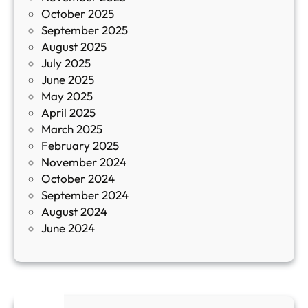
October 2025
з
September 2025
а
August 2025
с
July 2025
а
June 2025
м
May 2025
о
April 2025
л
March 2025
е
February 2025
т
November 2024
и
October 2024
т
September 2024
е
August 2024
E
June 2024
2