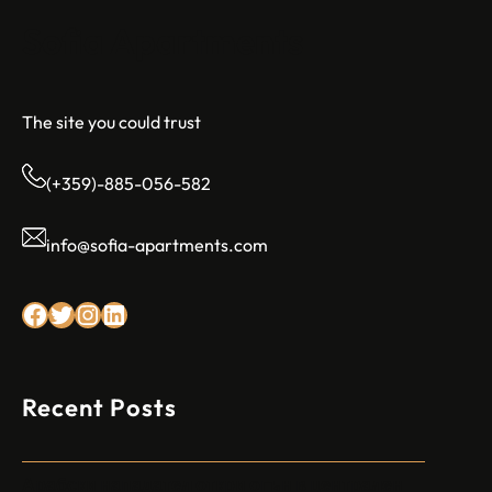
Sofia Apartments
The site you could trust
(+359)-885-056-582
info@sofia-apartments.com
Facebook
Twitter
Instagram
LinkedIn
Recent Posts
Арабски нападател откри огън в централен