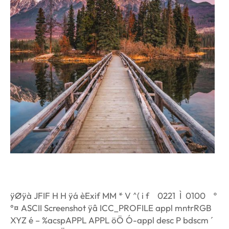
ÿØÿà JFIF H H ÿá èExif MM * V ^( i f    0221  Ì 0100 º
°¤ ASCII Screenshot ÿâ ICC_PROFILE appl mntrRGB
XYZ é – %acspAPPL APPL öÖ Ó-appl desc P bdscm ´