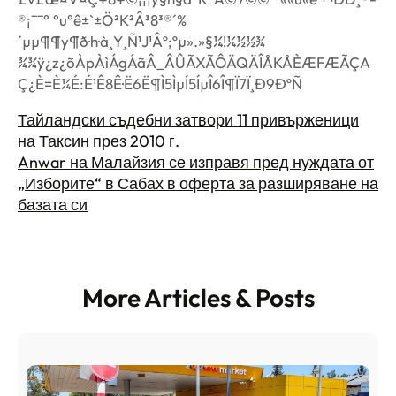
®¡¯¯° °u°ê±`±Ö²K²Â³8³®´%
´µµ¶¶y¶ð·h·à¸Y¸Ñ¹J¹Âº;ºµ».»§¼!¼½½¾
¾¾ÿ¿z¿õÀpÀìÁgÁãÂ_ÂÛÃXÃÔÄQÄÎÅKÅÈÆFÆÃÇA
Ç¿È=È¼É:É¹Ê8Ê·Ë6Ë¶Ì5ÌµÍ5ÍµÎ6Î¶Ï7Ï¸Ð9ÐºÑ
Тайландски съдебни затвори 11 привърженици
на Таксин през 2010 г.
Anwar на Малайзия се изправя пред нуждата от
„Изборите“ в Сабах в оферта за разширяване на
базата си
More Articles & Posts