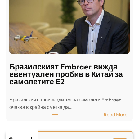
д
г
о
ъ
н
н
г
в
с
ц
е
е
п
н
о
т
д
р
Бразилският Embraer вижда
г
а
евентуален пробив в Китай за
о
л
самолетите E2
т
е
в
н
Бразилският производител на самолети Embraer
я
И
⁠очаква в крайна сметка да…
з
з
:
Read More
а
р
Б
л
а
р
я
е
а
т
л