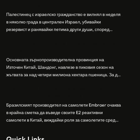
Израел, убивайки 1 и ранявайки 5
Палестинец с израелско гражданство е вилнял в неделя
в няколко града в централен Израел, убивайки
резервист и ранявайки петима други души, според
израелската полиция и армия. Нападателят е убит от
Шандонг се подготвя за лятна жътва, сеитба
полицията. Атаката дойде във време на повишено
на пшеница и други култури
напрежение след поредица от атаки на израелски
заселници и смъртоносната стрелба по палестинско
Основната зърнопроизводителна провинция на
бебе през уикенда в близкия…
Източен Китай, Шандонг, навлезе в пиковия сезон на
жътвата за над четири милиона хектара пшеница. За да
осигури гладка реколта, Министерството на
Бразилският Embraer вижда евентуален
земеделието и селските въпроси на провинция
пробив в Китай за самолетите E2
Шандонг се координира с транспортните,
метеорологичните, зърнените и нефтохимическите
Бразилският производител на самолети Embraer ⁠очаква
власти за създаване на бензиностанции. Площта за
в крайна сметка да въведе своите ⁠E2 реактивни
засаждане на пшеница в провинцията е на…
самолети в Китай, виждайки роля за самолетите сред
моделите, разработени в страната, каза висш
изпълнителен директор пред Ройтерс в неделя. „Имаме
Quick Links