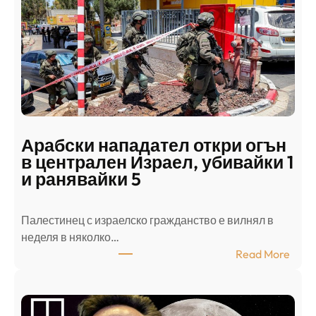
Арабски нападател откри огън
в централен Израел, убивайки 1
и ранявайки 5
Палестинец с израелско гражданство е вилнял в
неделя в няколко…
:
Read More
А
р
а