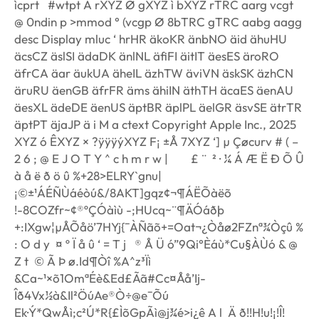
ìcprt #wtpt Ä rXYZ Ø gXYZ ì bXYZ rTRC aarg vcgt
@ 0ndin p >mmod ° (vcgp Ø 8bTRC gTRC aabg aagg
desc Display mluc ‘ hrHR äkoKR änbNO äid ähuHU
äcsCZ äslSI ädaDK änlNL äfiFI äitIT äesES äroRO
äfrCA äar äukUA äheIL äzhTW äviVN äskSK äzhCN
äruRU äenGB äfrFR äms ähiIN äthTH äcaES äenAU
äesXL ädeDE äenUS äptBR äplPL äelGR äsvSE ätrTR
äptPT äjaJP ä i M a ctext Copyright Apple Inc., 2025
XYZ ó ÊXYZ × ?ÿÿÿýXYZ F¡ ±Å 7XYZ ‘] µ Çøcurv # ( –
2 6 ; @ E J O T Y ^ c h m r w |        £ ¨ ­ ² · ¼ Á Æ Ë Ð Õ Û
à å ë ð ö û %+28>ELRY`gnu|
¡©±¹ÁÉÑÙáéòú&/8AKT]gqz¢¬¶ÁËÕàëõ
!-8COZfr~¢®ºÇÓàìù -;HUcq~¨¶ÄÓáðþ
+:IXgw¦µÅÕåö’7HYj{¯ÀÑãõ+=Oat¬¿Òåø2FZnª¾Òçû %
: O d y  ¤ º Ï å û ‘ = T j   ® Å Ü ó”9Qi°Èáù*Cu§ÀÙó & @
Z t  © Ã Þ ø.Id¶Òî %A^z³Ïì
&Ca~¹×õ1OmªÉè&Ed£Ãã#Cc¤Åå’Ij­
Îð4Vx½à&Il²ÖúAe®Ò÷@e¯Õú
Ek·Ý*QwÅì;c²Ú*R{£ÌõGpÃì@j¾é>i¿ê A l  Ä ð!!H!u!¡!Î!