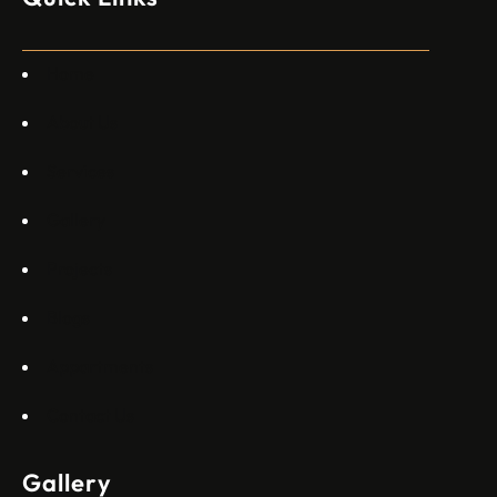
специален екип в Пекин, те работят всеки ден в Китай“,
каза главният изпълнителен директор на Embraer
Commercial Aviation Арджан Мейер…
Home
About Us
Services
Gallery
Projects
Blogs
Appartments
Contact Us
Gallery