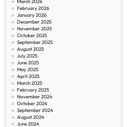
March 2026
К
February 2026
и
January 2026
т
December 2025
а
November 2025
й
October 2025
з
September 2025
а
August 2025
с
July 2025
а
June 2025
м
May 2025
о
April 2025
л
March 2025
е
February 2025
т
November 2024
и
October 2024
т
September 2024
е
August 2024
E
June 2024
2