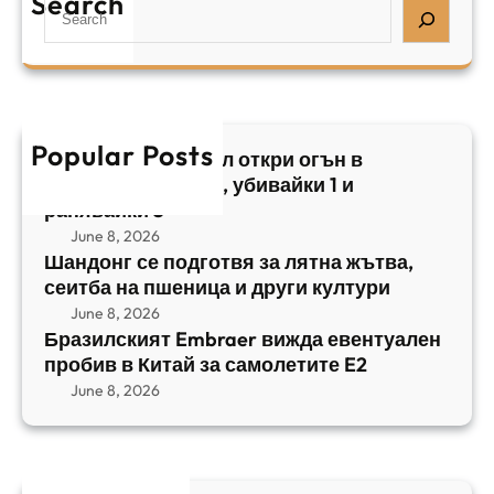
Search
S
з
н
,
e
и
а
у
a
л
ж
б
r
с
ъ
и
c
к
т
в
h
Popular Posts
и
в
Арабски нападател откри огън в
а
я
а
централен Израел, убивайки 1 и
й
т
,
ранявайки 5
к
E
с
June 8, 2026
и
m
е
Шандонг се подготвя за лятна жътва,
1
b
сеитба на пшеница и други култури
и
и
r
т
June 8, 2026
р
a
Бразилският Embraer вижда евентуален
б
а
e
пробив в Китай за самолетите E2
а
н
r
June 8, 2026
н
я
в
а
в
и
п
а
ж
ш
й
д