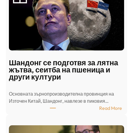
б
с
к
и
н
а
п
а
д
Шандонг се подготвя за лятна
а
жътва, сеитба на пшеница и
т
други култури
е
л
Основната зърнопроизводителна провинция на
о
Източен Китай, Шандонг, навлезе в пиковия…
т
:
Read More
к
Ш
р
а
и
н
о