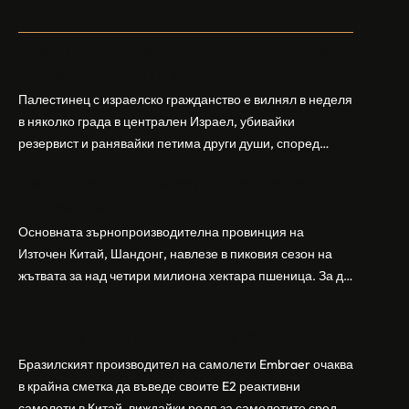
Арабски нападател откри огън в централен
Израел, убивайки 1 и ранявайки 5
Палестинец с израелско гражданство е вилнял в неделя
в няколко града в централен Израел, убивайки
резервист и ранявайки петима други души, според
израелската полиция и армия. Нападателят е убит от
Шандонг се подготвя за лятна жътва, сеитба
полицията. Атаката дойде във време на повишено
на пшеница и други култури
напрежение след поредица от атаки на израелски
заселници и смъртоносната стрелба по палестинско
Основната зърнопроизводителна провинция на
бебе през уикенда в близкия…
Източен Китай, Шандонг, навлезе в пиковия сезон на
жътвата за над четири милиона хектара пшеница. За да
осигури гладка реколта, Министерството на
Бразилският Embraer вижда евентуален
земеделието и селските въпроси на провинция
пробив в Китай за самолетите E2
Шандонг се координира с транспортните,
метеорологичните, зърнените и нефтохимическите
Бразилският производител на самолети Embraer ⁠очаква
власти за създаване на бензиностанции. Площта за
в крайна сметка да въведе своите ⁠E2 реактивни
засаждане на пшеница в провинцията е на…
самолети в Китай, виждайки роля за самолетите сред