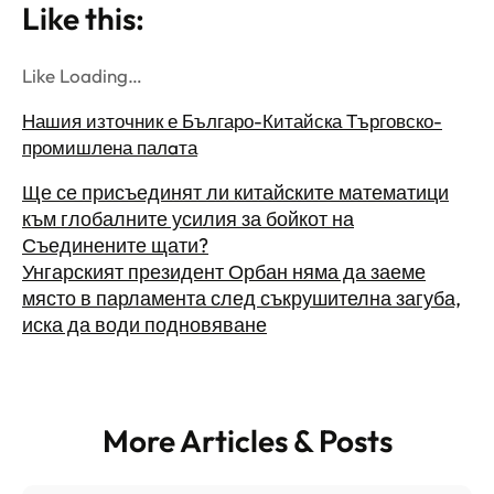
Like this:
Like Loading…
Нашия източник е Българо-Китайска Търговско-
промишлена палaта
Ще се присъединят ли китайските математици
към глобалните усилия за бойкот на
Съединените щати?
Унгарският президент Орбан няма да заеме
място в парламента след съкрушителна загуба,
иска да води подновяване
More Articles & Posts