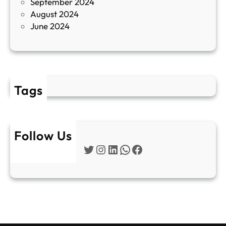
September 2024
е
August 2024
E
June 2024
2
Tags
Follow Us
Twitter
Instagram
LinkedIn
WhatsApp
Facebook