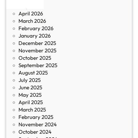
р
May 2026
в
и
April 2026
в
March 2026
К
February 2026
и
January 2026
т
December 2025
а
November 2025
й
October 2025
з
September 2025
а
August 2025
с
July 2025
а
June 2025
м
May 2025
о
April 2025
л
March 2025
е
February 2025
т
November 2024
и
October 2024
т