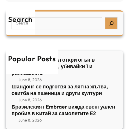
Б
л
а
р
я
е
а
т
Search
л
S
з
н
,
e
и
а
у
a
л
ж
б
r
с
ъ
и
c
к
т
в
h
Popular Posts
и
в
Арабски нападател откри огън в
а
я
а
централен Израел, убивайки 1 и
й
т
,
ранявайки 5
к
E
с
June 8, 2026
и
m
е
Шандонг се подготвя за лятна жътва,
1
b
сеитба на пшеница и други култури
и
и
r
т
June 8, 2026
р
a
Бразилският Embraer вижда евентуален
б
а
e
пробив в Китай за самолетите E2
а
н
r
June 8, 2026
н
я
в
а
в