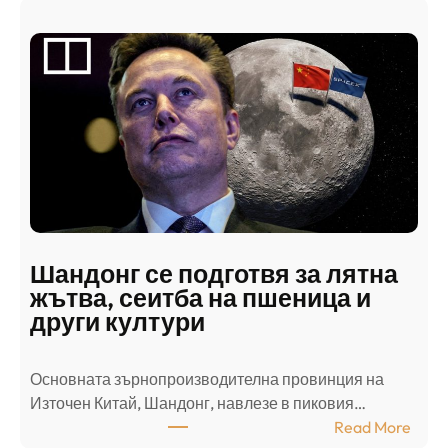
р
а
б
с
к
и
н
а
п
а
д
Шандонг се подготвя за лятна
а
жътва, сеитба на пшеница и
т
други култури
е
л
Основната зърнопроизводителна провинция на
о
Източен Китай, Шандонг, навлезе в пиковия…
т
:
Read More
к