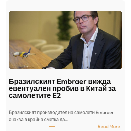
Ш
р
а
и
н
о
д
г
о
ъ
н
н
г
в
с
ц
е
е
п
н
о
т
д
р
Бразилският Embraer вижда
г
а
евентуален пробив в Китай за
о
л
самолетите E2
т
е
в
н
Бразилският производител на самолети Embraer
я
И
⁠очаква в крайна сметка да…
з
з
:
Read More
а
р