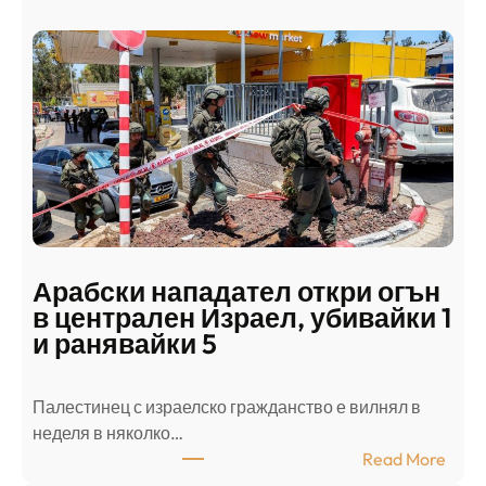
Арабски нападател откри огън
в централен Израел, убивайки 1
и ранявайки 5
Палестинец с израелско гражданство е вилнял в
неделя в няколко…
:
Read More
А