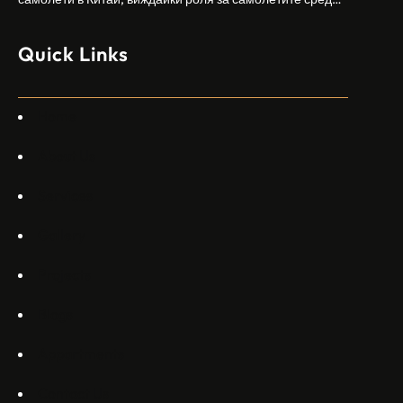
моделите, разработени в страната, каза висш
изпълнителен директор пред Ройтерс в неделя. „Имаме
Quick Links
специален екип в Пекин, те работят всеки ден в Китай“,
каза главният изпълнителен директор на Embraer
Commercial Aviation Арджан Мейер…
Home
About Us
Services
Gallery
Projects
Blogs
Appartments
Contact Us