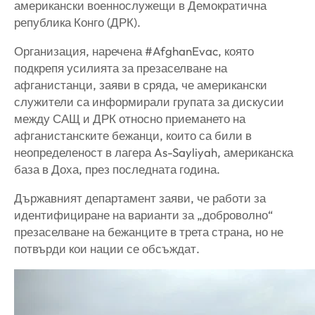
американски военнослужещи в Демократична
република Конго (ДРК).
Организация, наречена #AfghanEvac, която
подкрепя усилията за презаселване на
афганистанци, заяви в сряда, че американски
служители са информирали групата за дискусии
между САЩ и ДРК относно приемането на
афганистанските бежанци, които са били в
неопределеност в лагера As-Sayliyah, американска
база в Доха, през последната година.
Държавният департамент заяви, че работи за
идентифициране на варианти за „доброволно“
презаселване на бежанците в трета страна, но не
потвърди кои нации се обсъждат.