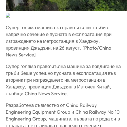
Супер голяма машина за правоъгълни тръби с
напречно сечение е пусната в експлоатация при
изграждането на метростанция в Ханджоу,
провинция Джъдзян, на 26 август. [Photo/China
News Service]
Супер голяма правоъгълна машина за повдигане на
тръби беше успешно пусната в експлоатация във
вторник при изграждането на метростанция в
Ханджоу, провинция Джъдзян в Източен Китай,
съобщи China News Service.
Разработена съвместно от China Railway
Engineering Equipment Group и China Railway No 10
Engineering Group, машината, първата по рода си в
страната, се отличава с напречно сечение с