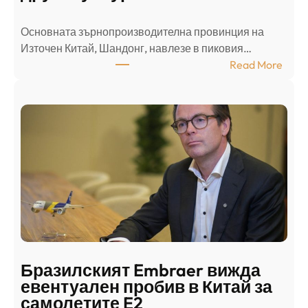
е
л
Основната зърнопроизводителна провинция на
о
Източен Китай, Шандонг, навлезе в пиковия…
т
:
Read More
к
Ш
р
а
и
н
о
д
г
о
ъ
н
н
г
в
с
ц
е
е
п
н
о
т
д
р
Бразилският Embraer вижда
г
а
евентуален пробив в Китай за
о
л
самолетите E2