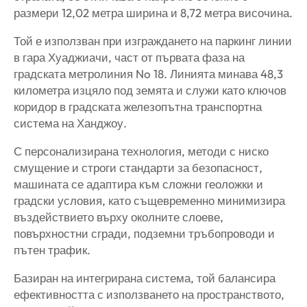
размери 12,02 метра ширина и 8,72 метра височина.
Той е използван при изграждането на паркинг линии
в гара Хуаджиачи, част от първата фаза на
градската метролиния No 18. Линията минава 48,3
километра изцяло под земята и служи като ключов
коридор в градската железопътна транспортна
система на Ханджоу.
С персонализирана технология, методи с ниско
смущение и строги стандарти за безопасност,
машината се адаптира към сложни геоложки и
градски условия, като същевременно минимизира
въздействието върху околните слоеве,
повърхностни сгради, подземни тръбопроводи и
пътен трафик.
Базиран на интегрирана система, той балансира
ефективността с използването на пространството,