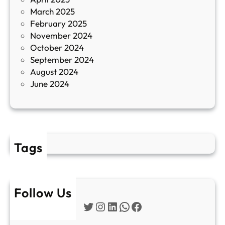
л
March 2025
е
February 2025
т
November 2024
и
October 2024
т
September 2024
е
August 2024
E
June 2024
2
Tags
Follow Us
Twitter
Instagram
LinkedIn
WhatsApp
Facebook