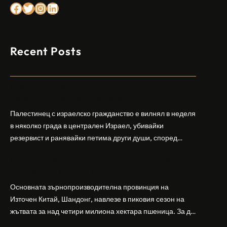
Facebook
Twitter
Instagram
LinkedIn
Recent Posts
Арабски нападател откри огън в централен
Израел, убивайки 1 и ранявайки 5
Палестинец с израелско гражданство е вилнял в неделя
в няколко града в централен Израел, убивайки
резервист и ранявайки петима други души, според
израелската полиция и армия. Нападателят е убит от
Шандонг се подготвя за лятна жътва, сеитба
полицията. Атаката дойде във време на повишено
на пшеница и други култури
напрежение след поредица от атаки на израелски
заселници и смъртоносната стрелба по палестинско
Основната зърнопроизводителна провинция на
бебе през уикенда в близкия…
Източен Китай, Шандонг, навлезе в пиковия сезон на
жътвата за над четири милиона хектара пшеница. За да
осигури гладка реколта, Министерството на