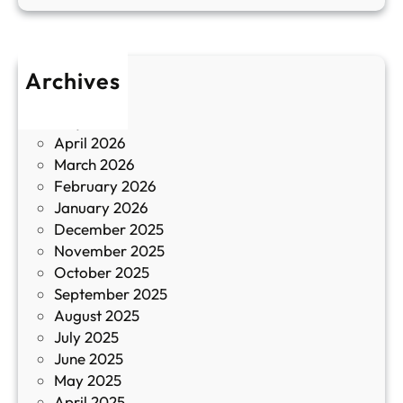
п
у
р
л
о
т
Archives
б
у
June 2026
и
р
May 2026
в
и
April 2026
в
March 2026
К
February 2026
и
January 2026
т
December 2025
а
November 2025
й
October 2025
з
September 2025
а
August 2025
с
July 2025
а
June 2025
м
May 2025
о
April 2025