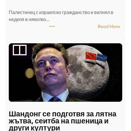
Палестинец с израелско гражданство е вилнял в
неделя в няколко…
:
Read More
А
р
а
б
с
к
и
н
а
п
а
д
Шандонг се подготвя за лятна
а
жътва, сеитба на пшеница и
т
други култури