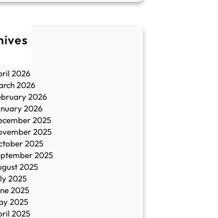
hives
une 2026
ay 2026
ril 2026
arch 2026
ebruary 2026
anuary 2026
ecember 2025
ovember 2025
ctober 2025
eptember 2025
ugust 2025
ly 2025
une 2025
ay 2025
ril 2025