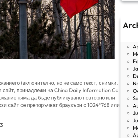
Arc
J
M
Ap
M
F
J
D
жанието (включително, но не само текст, снимки,
N
 сайт, принадлежи на China Daily Information Co
O
ржание няма да бъде публикувано повторно или
S
този сайт се препоръчват браузъри с 1024*768 или
A
Ju
J
63
M
Ap