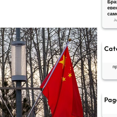
Бра
еве
сам
J
Cat
So
Б
п
Pag