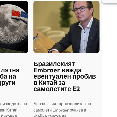
Бразилският
 лятна
Embraer вижда
ба на
евентуален пробив
други
в Китай за
самолетите E2
роизводителна
Бразилският производител на
ен Китай,
самолети Embraer ⁠очаква в
в пиковия…
крайна сметка да…