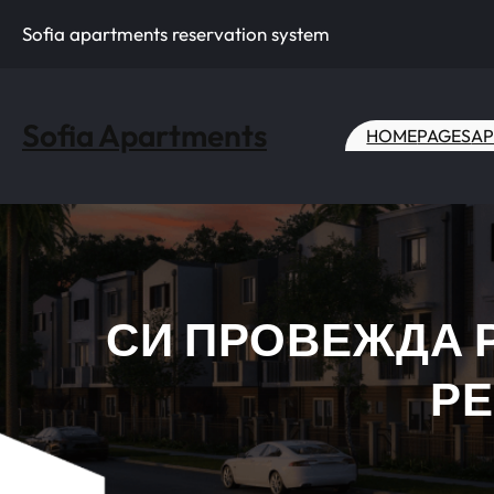
Skip
Sofia apartments reservation system
to
content
Sofia Apartments
HOME
PAGES
AP
СИ ПРОВЕЖДА 
РЕ