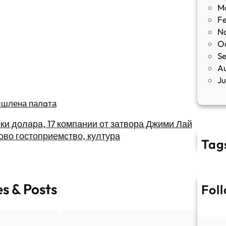
M
F
N
O
S
A
J
ишлена палaта
ки долара, 17 компании от затвора Джими Лай
ово гостоприемство, култура
Tag
es & Posts
Fol