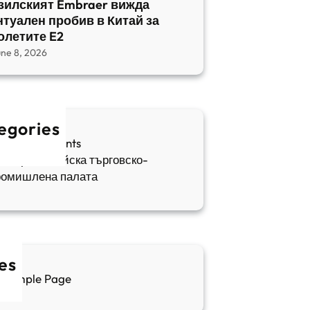
зилският Embraer вижда
нтуален пробив в Китай за
олетите E2
une 8, 2026
egories
fia Apartments
ългаро-китайска търговско-
ромишлена палата
es
Sample Page