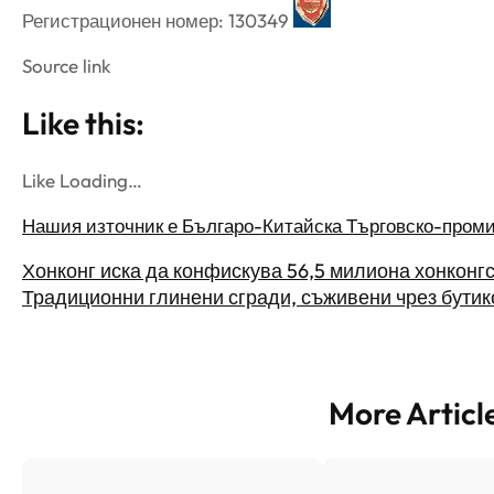
Регистрационен номер: 130349
Source link
Like this:
Like Loading…
Нашия източник е Българо-Китайска Търговско-пром
Хонконг иска да конфискува 56,5 милиона хонконгс
Традиционни глинени сгради, съживени чрез бутик
More Articl