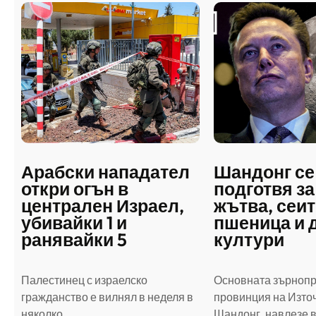
Арабски нападател
Шандонг се
откри огън в
подготвя за
централен Израел,
жътва, сеит
убивайки 1 и
пшеница и 
ранявайки 5
култури
Палестинец с израелско
Основната зърноп
гражданство е вилнял в неделя в
провинция на Източ
няколко…
Шандонг, навлезе 