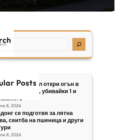
rch
ular Posts
бски нападател откри огън в
трален Израел, убивайки 1 и
явайки 5
une 8, 2026
донг се подготвя за лятна
ва, сеитба на пшеница и други
тури
une 8, 2026