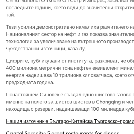
China National Offshore Oil Corp и Sinopec, засилват
последните години, което води до значителни открити
той.
Тези усилия демонстративно намалиха разчитането на 
Националният сектор на нефт и газ показва значител
технологии за увеличаване на вътрешното производст
чуждестранни източници, каза Лу.
Цифрите, публикувани от института, разкриват, че об
400 милиона метрични тона нефтен еквивалент минал
енергия надвишава 10 трилиона киловатчаса, което от
предходната година.
Понастоящем Синопек е създал едно шистово газово по
именно на полето за шистов шистов в Chongqing и че
находища с резерви, надвишаващи 100 милиарда куби
Нашия източник е Българо-Китайска Търговско-пром
Crystal Serenity: 5 great restaurants for dinner