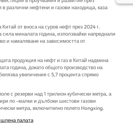
 инвестиции в проучвания и развитие през
я в различни нефтени и газови находища, каза
Китай от вноса на суров нефт през 2024 г.
на сила миналата година, използвайки напреднали
во и намаляване на зависимостта от
щата продукция на нефт и газ в Китай надмина
ата година, докато общото производство на
белязва увеличение с 5,7 процента спрямо
ле с резерви над 1 трилион кубически метра, а
тири по -малки и дълбоки шистови газови
чески метра, включително полето Hongxing.
ишлена палaта