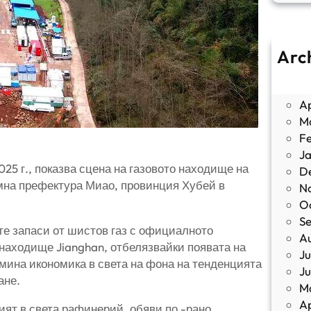
Arc
J
M
Ap
M
F
J
25 г., показва сцена на газовото находище на
D
мна префектура Миао, провинция Хубей в
N
O
S
е запаси от шистов газ с официалното
A
находище Jianghan, отбелязвайки появата на
Ju
емина икономика в света на фона на тенденцията
J
ане.
M
Ap
мият в света рафинерий, обяви по -рано