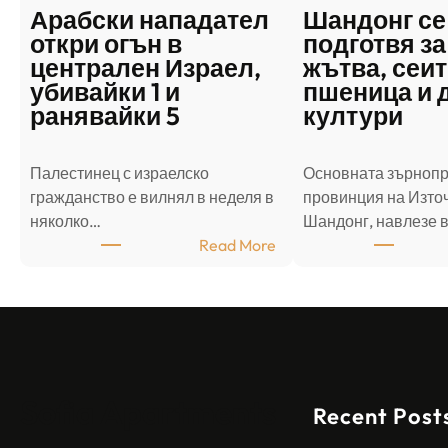
Арабски нападател
Шандонг се
откри огън в
подготвя за
централен Израел,
жътва, сеит
убивайки 1 и
пшеница и 
ранявайки 5
култури
Палестинец с израелско
Основната зърноп
гражданство е вилнял в неделя в
провинция на Източ
няколко…
Шандонг, навлезе 
:
Read More
А
р
а
б
с
к
Sofia Apartments
Recent Post
и
н