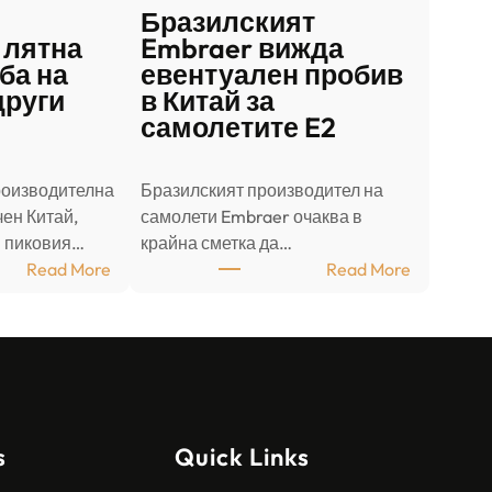
Бразилският
 лятна
Embraer вижда
ба на
евентуален пробив
други
в Китай за
самолетите E2
роизводителна
Бразилският производител на
ен Китай,
самолети Embraer ⁠очаква в
в пиковия…
крайна сметка да…
:
:
Read More
Read More
Ш
Б
а
р
н
а
д
з
о
и
н
л
s
Quick Links
г
с
с
к