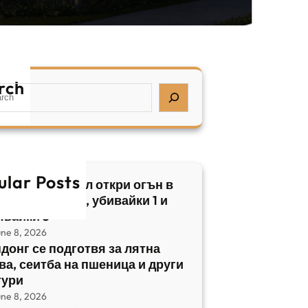
rch
ular Posts
бски нападател откри огън в
трален Израел, убивайки 1 и
явайки 5
une 8, 2026
донг се подготвя за лятна
ва, сеитба на пшеница и други
тури
une 8, 2026