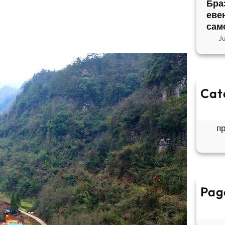
Бра
еве
сам
J
Cat
So
Б
п
Pag