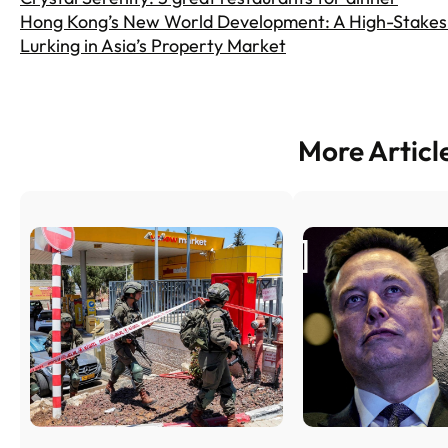
Hong Kong’s New World Development: A High-Stakes 
Lurking in Asia’s Property Market
More Articl