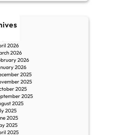
hives
une 2026
ay 2026
ril 2026
arch 2026
ebruary 2026
anuary 2026
ecember 2025
ovember 2025
ctober 2025
eptember 2025
ugust 2025
ly 2025
une 2025
ay 2025
ril 2025