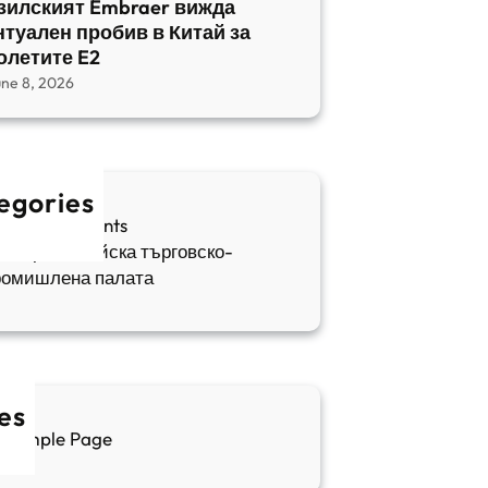
зилският Embraer вижда
нтуален пробив в Китай за
олетите E2
une 8, 2026
egories
fia Apartments
ългаро-китайска търговско-
ромишлена палата
es
Sample Page