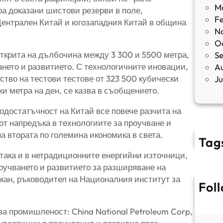
M
ра доказани шистови резерви в поле,
F
Централен Китай и югозападния Китай в община
N
O
 открита на дълбочина между 3 300 и 5500 метра,
S
ането и развитието. С технологичните иновации,
A
ство на тестови тестове от 323 500 кубически
J
и метра на ден, се казва в съобщението.
одостатъчност на Китай все повече разчита на
от напредъка в технологиите за проучване и
а втората по големина икономика в света.
Tag
така и в нетрадиционните енергийни източници,
оучването и развитието за разширяване на
укан, ръководител на Националния институт за
Fol
ва промишленост: China National Petroleum Corp,