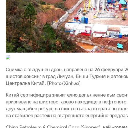
Снимка с въздушен дрон, направена на 26 февруари 20
шистов хонсинг в град Личуан, Енши Туджия и автоно
Централна Китай. [Photo/Xinhua]
Китай сертифицира значително допълнение към своит
признаване на шистово газово находище в нефтеното 
друг мащабен ресурс на шистов газ за втората по гол
на стабилен растеж на вътрешното енергийно предлаг
China Petroleum & Chemical Corp (Sinopec), най -голе