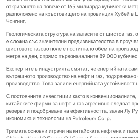
откриването на повече от 165 милиарда кубически мет
разположено на кръстовището на провинция Хубей в 
Чонгинг.
Геологическата структура на запасите от шистов газ,
е сложна със значителни предизвикателства в проучв
шистовото газово поле е постигнало обем на производ
метра на ден, спрямо първоначалните 89 000 кубическ
Експертите в индустрията смятат, че енергийната сам
вътрешното производство на нефт и газ, подхранвано 
производство. Това засили енергийната устойчивост н
С постоянните инвестиции както в конвенционалните, 
китайските фирми за нефт и газ агресивно следват пр
резерви и подобряване на ефективността, заяви Лу Р
икономика и технологии на Petroleum Corp.
Тримата основни играчи на китайската нефтена и газо