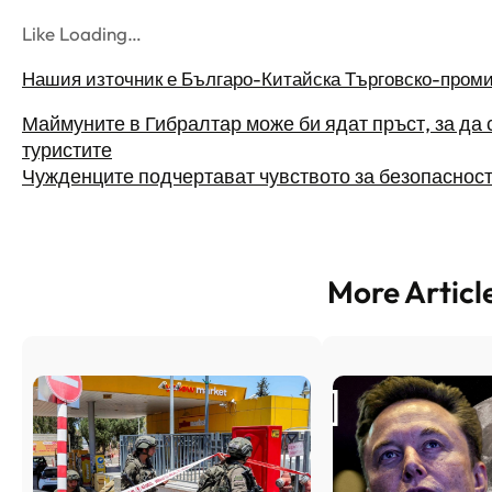
Like Loading…
Нашия източник е Българо-Китайска Търговско-пром
Маймуните в Гибралтар може би ядат пръст, за да 
туристите
Чужденците подчертават чувството за безопасност
More Articl