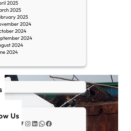
ril 2025
arch 2025
ebruary 2025
ovember 2024
ctober 2024
eptember 2024
ugust 2024
une 2024
s
low Us
Twitter
Instagram
LinkedIn
WhatsApp
Facebook