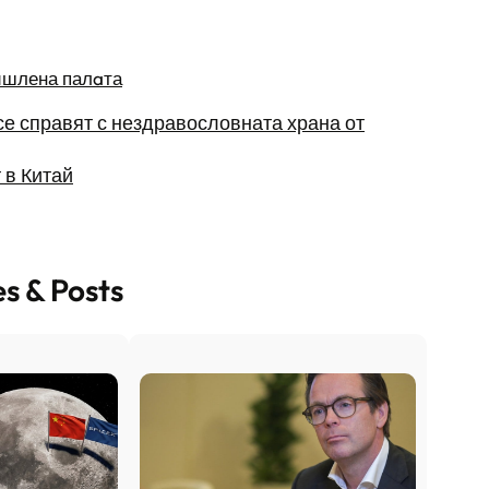
ишлена палaта
се справят с нездравословната храна от
 в Китай
es & Posts