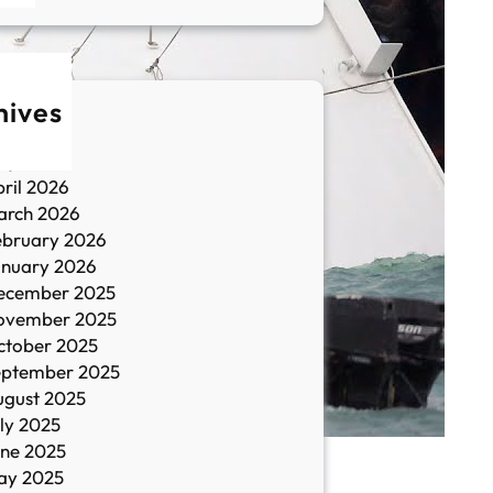
hives
une 2026
ay 2026
ril 2026
arch 2026
ebruary 2026
anuary 2026
ecember 2025
ovember 2025
ctober 2025
eptember 2025
ugust 2025
ly 2025
une 2025
ay 2025