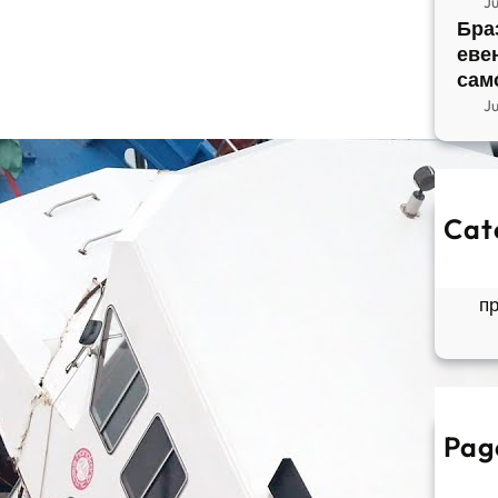
J
Бра
еве
сам
J
Cat
So
Б
п
Pag