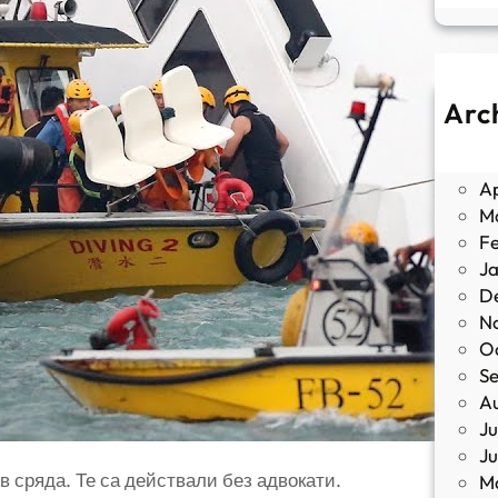
Arc
J
M
Ap
M
F
J
D
N
O
S
A
Ju
J
 сряда. Те са действали без адвокати.
M