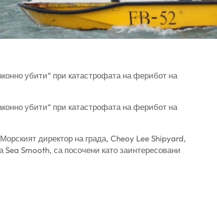
аконно убити“ при катастрофата на ферибот на
аконно убити“ при катастрофата на ферибот на
Морският директор на града, Cheoy Lee Shipyard,
на Sea Smooth, са посочени като заинтересовани