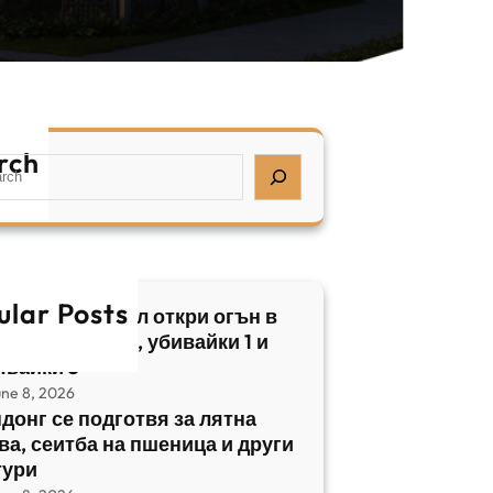
rch
ular Posts
бски нападател откри огън в
трален Израел, убивайки 1 и
явайки 5
une 8, 2026
донг се подготвя за лятна
ва, сеитба на пшеница и други
тури