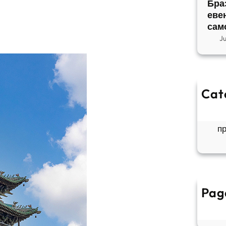
Бра
еве
сам
J
Cat
So
Б
п
Pag