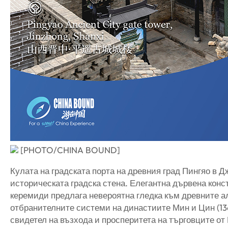
[PHOTO/CHINA BOUND]
Кулата на градската порта на древния град Пингяо в 
историческата градска стена. Елегантна дървена конс
керемиди предлага невероятна гледка към древните а
отбранителните системи на династиите Мин и Цин (136
свидетел на възхода и просперитета на търговците от