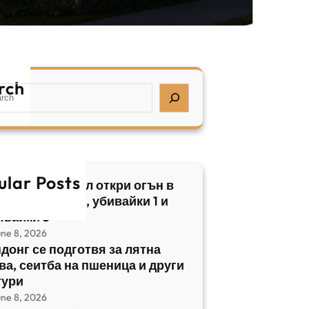
rch
ular Posts
бски нападател откри огън в
трален Израел, убивайки 1 и
явайки 5
une 8, 2026
донг се подготвя за лятна
ва, сеитба на пшеница и други
тури
une 8, 2026