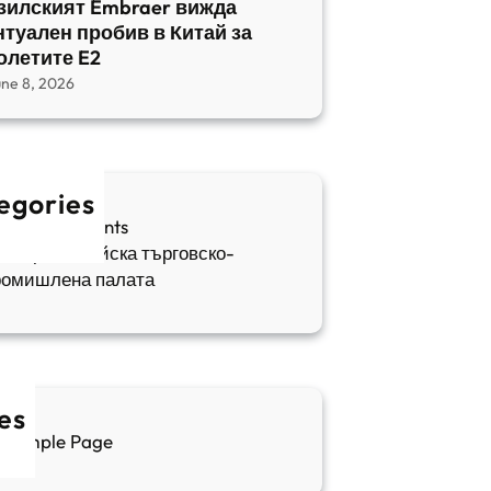
зилският Embraer вижда
нтуален пробив в Китай за
олетите E2
une 8, 2026
egories
fia Apartments
ългаро-китайска търговско-
ромишлена палата
es
Sample Page