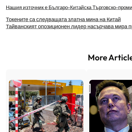
Нашия източник е Българо-Китайска Търговско-пром
Токените са следващата златна мина на Китай
Тайванският опозиционен лидер насърчава мира 
More Articl