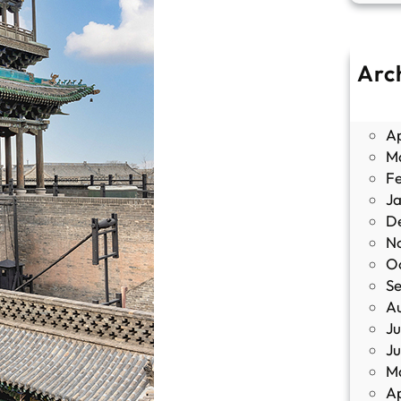
Arc
J
M
Ap
M
F
J
D
N
O
S
A
Ju
J
M
Ap