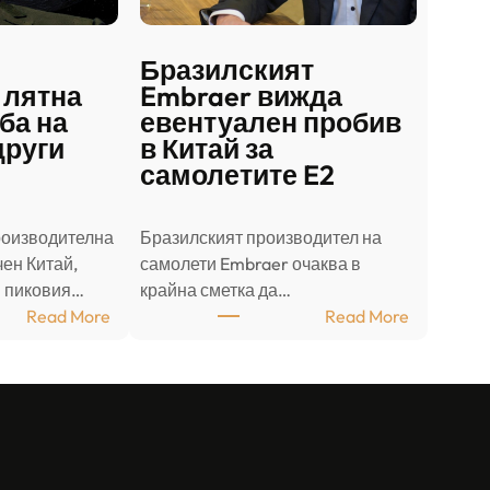
Бразилският
 лятна
Embraer вижда
ба на
евентуален пробив
други
в Китай за
самолетите E2
роизводителна
Бразилският производител на
ен Китай,
самолети Embraer ⁠очаква в
в пиковия…
крайна сметка да…
:
:
Read More
Read More
Ш
Б
а
р
н
а
д
з
о
и
н
л