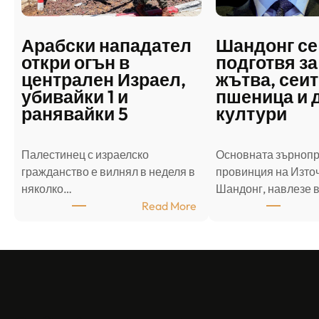
Арабски нападател
Шандонг се
откри огън в
подготвя за
централен Израел,
жътва, сеит
убивайки 1 и
пшеница и 
ранявайки 5
култури
Палестинец с израелско
Основната зърноп
гражданство е вилнял в неделя в
провинция на Източ
няколко…
Шандонг, навлезе 
:
Read More
А
р
а
б
с
к