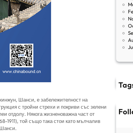
M
F
N
O
S
A
J
Tag
Джинжун, Шанси, е забележителност на
трукция с тройни стрехи и покриви със зелени
Fol
леи отдолу. Някога жизненоважна част от
8-1911), той също така стои като мълчалив
 Шанси.