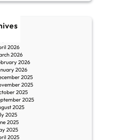
hives
une 2026
ay 2026
ril 2026
arch 2026
ebruary 2026
anuary 2026
ecember 2025
ovember 2025
ctober 2025
eptember 2025
ugust 2025
ly 2025
une 2025
ay 2025
ril 2025